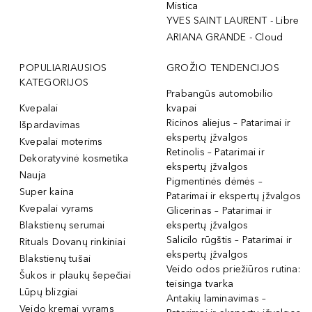
Mistica
YVES SAINT LAURENT - Libre
ARIANA GRANDE - Cloud
POPULIARIAUSIOS
GROŽIO TENDENCIJOS
KATEGORIJOS
Prabangūs automobilio
Kvepalai
kvapai
Ricinos aliejus – Patarimai ir
Išpardavimas
ekspertų įžvalgos
Kvepalai moterims
Retinolis – Patarimai ir
Dekoratyvinė kosmetika
ekspertų įžvalgos
Nauja
Pigmentinės dėmės –
Super kaina
Patarimai ir ekspertų įžvalgos
Kvepalai vyrams
Glicerinas – Patarimai ir
Blakstienų serumai
ekspertų įžvalgos
Salicilo rūgštis – Patarimai ir
Rituals Dovanų rinkiniai
ekspertų įžvalgos
Blakstienų tušai
Veido odos priežiūros rutina:
Šukos ir plaukų šepečiai
teisinga tvarka
Lūpų blizgiai
Antakių laminavimas –
Veido kremai vyrams