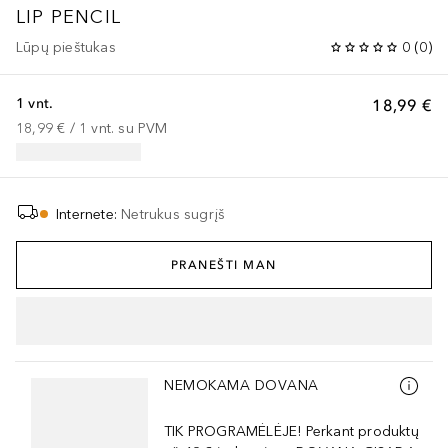
LIP PENCIL
Lūpų pieštukas
0
(
0
)
1 vnt.
18,99 €
18,99 €
 / 
1
vnt.
su PVM
Internete
:
Netrukus sugrįš
PRANEŠTI MAN
Praleisti slankiklį
NEMOKAMA DOVANA
TIK PROGRAMĖLĖJE! Perkant produktų