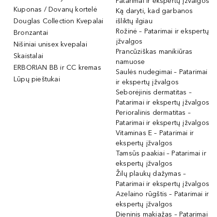
Patarimai ir ekspertų įžvalgos
Kuponas / Dovanų kortelė
Ką daryti, kad garbanos
Douglas Collection Kvepalai
išliktų ilgiau
Rožinė – Patarimai ir ekspertų
Bronzantai
įžvalgos
Nišiniai unisex kvepalai
Prancūziškas manikiūras
Skaistalai
namuose
ERBORIAN BB ir CC kremas
Saulės nudegimai – Patarimai
Lūpų pieštukai
ir ekspertų įžvalgos
Seborėjinis dermatitas –
Patarimai ir ekspertų įžvalgos
Perioralinis dermatitas –
Patarimai ir ekspertų įžvalgos
Vitaminas E – Patarimai ir
ekspertų įžvalgos
Tamsūs paakiai – Patarimai ir
ekspertų įžvalgos
Žilų plaukų dažymas –
Patarimai ir ekspertų įžvalgos
Azelaino rūgštis – Patarimai ir
ekspertų įžvalgos
Dieninis makiažas – Patarimai