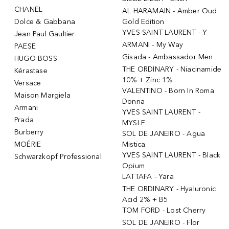
CHANEL
AL HARAMAIN - Amber Oud
Dolce & Gabbana
Gold Edition
YVES SAINT LAURENT - Y
Jean Paul Gaultier
ARMANI - My Way
PAESE
Gisada - Ambassador Men
HUGO BOSS
THE ORDINARY - Niacinamide
Kérastase
10% + Zinc 1%
Versace
VALENTINO - Born In Roma
Maison Margiela
Donna
Armani
YVES SAINT LAURENT -
Prada
MYSLF
Burberry
SOL DE JANEIRO - Agua
MOÉRIE
Mistica
YVES SAINT LAURENT - Black
Schwarzkopf Professional
Opium
LATTAFA - Yara
THE ORDINARY - Hyaluronic
Acid 2% + B5
TOM FORD - Lost Cherry
SOL DE JANEIRO - Flor