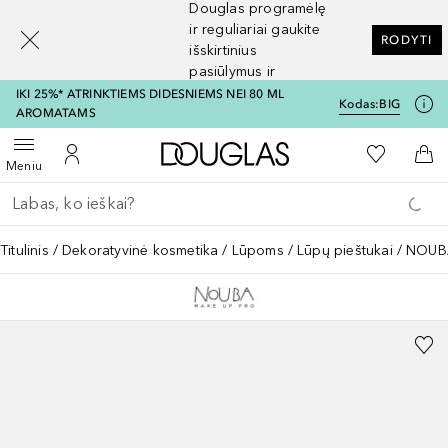
Douglas programėlę
[navigation.slideout.screenreader]
ir reguliariai gaukite
RODYTI
išskirtinius
pasiūlymus ir
nuolaidas
IKI 25%* ATRINKTIEMS DIDESNIEMS NEI 80 ML
Kodas:
BIG
AROMATAMS
Į Douglas pagrindinį pu
Į mano nor
Atidaryti meniu
Į mano paskyrą
Į kr
Meniu
Grįžk atgal
Vykdykite paiešką
Titulinis
Dekoratyvinė kosmetika
Lūpoms
Lūpų pieštukai
NOUBA