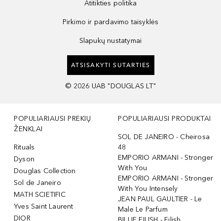
Atitikties politika
Pirkimo ir pardavimo taisyklės
Slapukų nustatymai
ATSISAKYTI SUTARTIES
©
2026
UAB "DOUGLAS LT"
POPULIARIAUSI PREKIŲ
POPULIARIAUSI PRODUKTAI
ŽENKLAI
SOL DE JANEIRO - Cheirosa
Rituals
48
EMPORIO ARMANI - Stronger
Dyson
With You
Douglas Collection
EMPORIO ARMANI - Stronger
Sol de Janeiro
With You Intensely
MATH SCIETIFIC
JEAN PAUL GAULTIER - Le
Yves Saint Laurent
Male Le Parfum
DIOR
BILLIE EILISH - Eilish