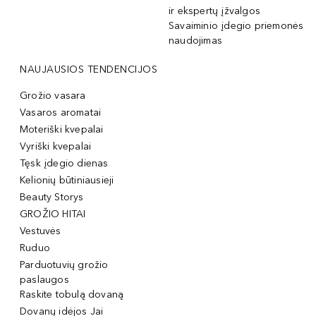
ir ekspertų įžvalgos
Savaiminio įdegio priemonės
naudojimas
NAUJAUSIOS TENDENCIJOS
Grožio vasara
Vasaros aromatai
Moteriški kvepalai
Vyriški kvepalai
Tęsk įdegio dienas
Kelionių būtiniausieji
Beauty Storys
GROŽIO HITAI
Vestuvės
Ruduo
Parduotuvių grožio
paslaugos
Raskite tobulą dovaną
Dovanų idėjos Jai