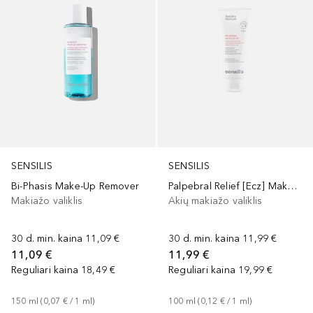
SENSILIS
SENSILIS
Bi-Phasis Make-Up Remover
Palpebral Relief [Ecz] Make Up Remover&Treatment For Irritated Sensitive Eyelids
Makiažo valiklis
Akių makiažo valiklis
30 d. min. kaina
11,09 €
30 d. min. kaina
11,99 €
11,09 €
11,99 €
Reguliari kaina
18,49 €
Reguliari kaina
19,99 €
150
ml
 (
0,07 €
 / 
1
ml
)
100
ml
 (
0,12 €
 / 
1
ml
)