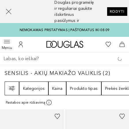
Douglas programėlę
[navigation.slideout.screenreader]
ir reguliariai gaukite
RODYTI
išskirtinius
pasiūlymus ir
nuolaidas
NEMOKAMAS PRISTATYMAS Į PAŠTOMATUS IKI 08 09
Į Douglas pagrindinį pu
Į mano nor
Atidaryti meniu
Į mano paskyrą
Į kr
Meniu
Grįžk atgal
Vykdykite paiešką
SENSILIS - AKIŲ MAKIAŽO VALIKLIS
2
REZUL
SENSILIS - AKIŲ MAKIAŽO VALIKLIS
(
2
)
Filtras
Kategorijos
Kaina
Produkto tipas
Prekės ženkl
Pastabos apie rūšiavimą