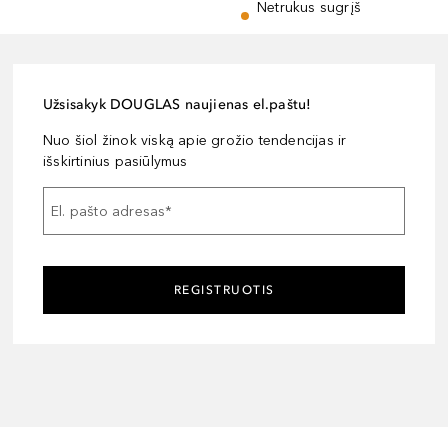
Netrukus sugrįš
Užsisakyk DOUGLAS naujienas el.paštu!
Nuo šiol žinok viską apie grožio tendencijas ir
išskirtinius pasiūlymus
El. pašto adresas
*
REGISTRUOTIS