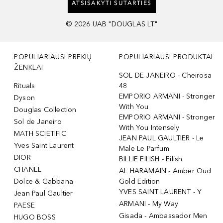
ATSISAKYTI SUTARTIES
©
2026
UAB "DOUGLAS LT"
POPULIARIAUSI PREKIŲ
POPULIARIAUSI PRODUKTAI
ŽENKLAI
SOL DE JANEIRO - Cheirosa
Rituals
48
EMPORIO ARMANI - Stronger
Dyson
With You
Douglas Collection
EMPORIO ARMANI - Stronger
Sol de Janeiro
With You Intensely
MATH SCIETIFIC
JEAN PAUL GAULTIER - Le
Yves Saint Laurent
Male Le Parfum
DIOR
BILLIE EILISH - Eilish
CHANEL
AL HARAMAIN - Amber Oud
Dolce & Gabbana
Gold Edition
YVES SAINT LAURENT - Y
Jean Paul Gaultier
ARMANI - My Way
PAESE
Gisada - Ambassador Men
HUGO BOSS