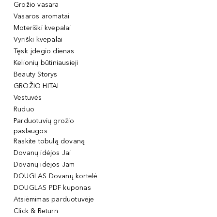
Grožio vasara
Vasaros aromatai
Moteriški kvepalai
Vyriški kvepalai
Tęsk įdegio dienas
Kelionių būtiniausieji
Beauty Storys
GROŽIO HITAI
Vestuvės
Ruduo
Parduotuvių grožio
paslaugos
Raskite tobulą dovaną
Dovanų idėjos Jai
Dovanų idėjos Jam
DOUGLAS Dovanų kortelė
DOUGLAS PDF kuponas
Atsiėmimas parduotuvėje
Click & Return