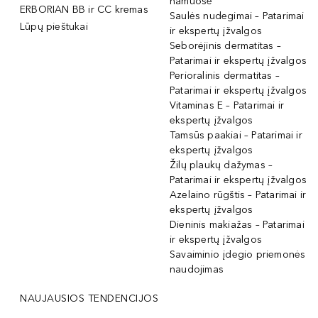
namuose
ERBORIAN BB ir CC kremas
Saulės nudegimai – Patarimai
Lūpų pieštukai
ir ekspertų įžvalgos
Seborėjinis dermatitas –
Patarimai ir ekspertų įžvalgos
Perioralinis dermatitas –
Patarimai ir ekspertų įžvalgos
Vitaminas E – Patarimai ir
ekspertų įžvalgos
Tamsūs paakiai – Patarimai ir
ekspertų įžvalgos
Žilų plaukų dažymas –
Patarimai ir ekspertų įžvalgos
Azelaino rūgštis – Patarimai ir
ekspertų įžvalgos
Dieninis makiažas – Patarimai
ir ekspertų įžvalgos
Savaiminio įdegio priemonės
naudojimas
NAUJAUSIOS TENDENCIJOS