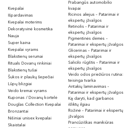
Prabangūs automobilio
Kvepalai
kvapai
Ricinos aliejus – Patarimai ir
Išpardavimas
ekspertų įžvalgos
Kvepalai moterims
Retinolis – Patarimai ir
Dekoratyvinė kosmetika
ekspertų įžvalgos
Nauja
Pigmentinės dėmės –
Super kaina
Patarimai ir ekspertų įžvalgos
Kvepalai vyrams
Glicerinas – Patarimai ir
Blakstienų serumai
ekspertų įžvalgos
Salicilo rūgštis – Patarimai ir
Rituals Dovanų rinkiniai
ekspertų įžvalgos
Blakstienų tušai
Veido odos priežiūros rutina:
Šukos ir plaukų šepečiai
teisinga tvarka
Lūpų blizgiai
Antakių laminavimas –
Veido kremai vyrams
Patarimai ir ekspertų įžvalgos
Kuponas / Dovanų kortelė
Ką daryti, kad garbanos
Douglas Collection Kvepalai
išliktų ilgiau
Rožinė – Patarimai ir ekspertų
Bronzantai
įžvalgos
Nišiniai unisex kvepalai
Prancūziškas manikiūras
Skaistalai