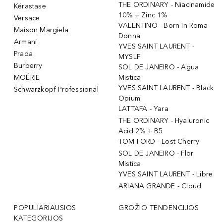
THE ORDINARY - Niacinamide
Kérastase
10% + Zinc 1%
Versace
VALENTINO - Born In Roma
Maison Margiela
Donna
Armani
YVES SAINT LAURENT -
Prada
MYSLF
Burberry
SOL DE JANEIRO - Agua
MOÉRIE
Mistica
YVES SAINT LAURENT - Black
Schwarzkopf Professional
Opium
LATTAFA - Yara
THE ORDINARY - Hyaluronic
Acid 2% + B5
TOM FORD - Lost Cherry
SOL DE JANEIRO - Flor
Mistica
YVES SAINT LAURENT - Libre
ARIANA GRANDE - Cloud
POPULIARIAUSIOS
GROŽIO TENDENCIJOS
KATEGORIJOS