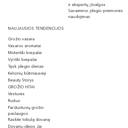
ir ekspertų įžvalgos
Savaiminio įdegio priemonės
naudojimas
NAUJAUSIOS TENDENCIJOS
Grožio vasara
Vasaros aromatai
Moteriški kvepalai
Vyriški kvepalai
Tęsk įdegio dienas
Kelionių būtiniausieji
Beauty Storys
GROŽIO HITAI
Vestuvės
Ruduo
Parduotuvių grožio
paslaugos
Raskite tobulą dovaną
Dovanų idėjos Jai