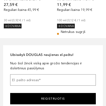
27,59 €
11,99 €
Reguliari kaina
45,99 €
Reguliari kaina
19,99 €
30
ml
 (
0,92 €
 / 
1
ml
)
100
ml
 (
0,12 €
 / 
1
ml
)
DOVANA
DOVANA
Netrukus sugrįš
Užsisakyk DOUGLAS naujienas el.paštu!
Nuo šiol žinok viską apie grožio tendencijas ir
išskirtinius pasiūlymus
El. pašto adresas
*
REGISTRUOTIS