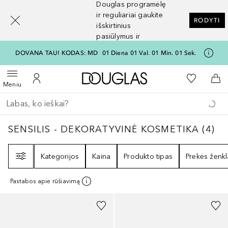
Douglas programėlę
[navigation.slideout.screenreader]
ir reguliariai gaukite
RODYTI
išskirtinius
pasiūlymus ir
nuolaidas
DOVANA TAU! KODAS: MD
01
Diena
01
Val.
01
Min.
01
Sek.
Į Douglas pagrindinį pu
Į mano nor
Atidaryti meniu
Į mano paskyrą
Į kr
Meniu
Grįžk atgal
Vykdykite paiešką
SENSILIS - DEKORATYVINĖ KOSMETIKA
4
RE
SENSILIS - DEKORATYVINĖ KOSMETIKA
(
4
)
Filtras
Kategorijos
Kaina
Produkto tipas
Prekės ženkl
Pastabos apie rūšiavimą