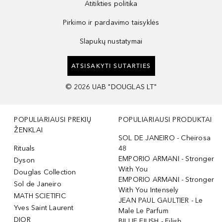
Atitikties politika
Pirkimo ir pardavimo taisyklės
Slapukų nustatymai
ATSISAKYTI SUTARTIES
©
2026
UAB "DOUGLAS LT"
POPULIARIAUSI PREKIŲ
POPULIARIAUSI PRODUKTAI
ŽENKLAI
SOL DE JANEIRO - Cheirosa
Rituals
48
EMPORIO ARMANI - Stronger
Dyson
With You
Douglas Collection
EMPORIO ARMANI - Stronger
Sol de Janeiro
With You Intensely
MATH SCIETIFIC
JEAN PAUL GAULTIER - Le
Yves Saint Laurent
Male Le Parfum
DIOR
BILLIE EILISH - Eilish