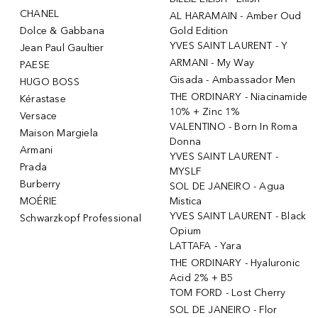
CHANEL
AL HARAMAIN - Amber Oud
Dolce & Gabbana
Gold Edition
YVES SAINT LAURENT - Y
Jean Paul Gaultier
ARMANI - My Way
PAESE
Gisada - Ambassador Men
HUGO BOSS
THE ORDINARY - Niacinamide
Kérastase
10% + Zinc 1%
Versace
VALENTINO - Born In Roma
Maison Margiela
Donna
Armani
YVES SAINT LAURENT -
Prada
MYSLF
Burberry
SOL DE JANEIRO - Agua
MOÉRIE
Mistica
YVES SAINT LAURENT - Black
Schwarzkopf Professional
Opium
LATTAFA - Yara
THE ORDINARY - Hyaluronic
Acid 2% + B5
TOM FORD - Lost Cherry
SOL DE JANEIRO - Flor