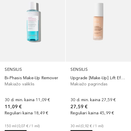
SENSILIS
SENSILIS
Bi-Phasis Make-Up Remover
Upgrade [Make-Up] Lift Effect Cream
Makiažo valiklis
Makiažo pagrindas
30 d. min. kaina
11,09 €
30 d. min. kaina
27,59 €
11,09 €
27,59 €
Reguliari kaina
18,49 €
Reguliari kaina
45,99 €
150
ml
 (
0,07 €
 / 
1
ml
)
30
ml
 (
0,92 €
 / 
1
ml
)