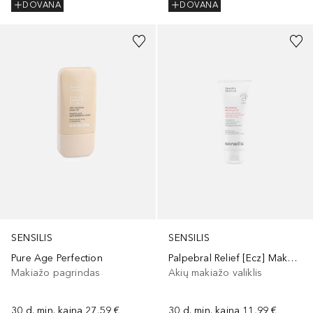
DOVANA
DOVANA
SENSILIS
SENSILIS
Pure Age Perfection
Palpebral Relief [Ecz] Make Up Remover&Treatment For Irritated Sensitive Eyelids
Makiažo pagrindas
Akių makiažo valiklis
30 d. min. kaina
27,59 €
30 d. min. kaina
11,99 €