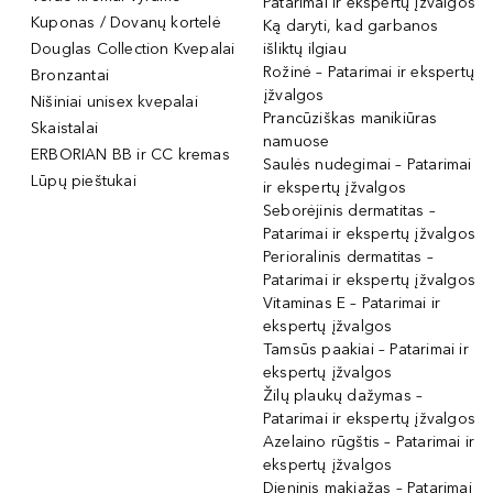
Patarimai ir ekspertų įžvalgos
Kuponas / Dovanų kortelė
Ką daryti, kad garbanos
Douglas Collection Kvepalai
išliktų ilgiau
Rožinė – Patarimai ir ekspertų
Bronzantai
įžvalgos
Nišiniai unisex kvepalai
Prancūziškas manikiūras
Skaistalai
namuose
ERBORIAN BB ir CC kremas
Saulės nudegimai – Patarimai
Lūpų pieštukai
ir ekspertų įžvalgos
Seborėjinis dermatitas –
Patarimai ir ekspertų įžvalgos
Perioralinis dermatitas –
Patarimai ir ekspertų įžvalgos
Vitaminas E – Patarimai ir
ekspertų įžvalgos
Tamsūs paakiai – Patarimai ir
ekspertų įžvalgos
Žilų plaukų dažymas –
Patarimai ir ekspertų įžvalgos
Azelaino rūgštis – Patarimai ir
ekspertų įžvalgos
Dieninis makiažas – Patarimai