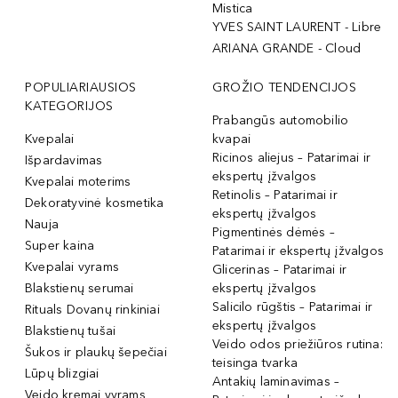
Mistica
YVES SAINT LAURENT - Libre
ARIANA GRANDE - Cloud
POPULIARIAUSIOS
GROŽIO TENDENCIJOS
KATEGORIJOS
Prabangūs automobilio
Kvepalai
kvapai
Ricinos aliejus – Patarimai ir
Išpardavimas
ekspertų įžvalgos
Kvepalai moterims
Retinolis – Patarimai ir
Dekoratyvinė kosmetika
ekspertų įžvalgos
Nauja
Pigmentinės dėmės –
Super kaina
Patarimai ir ekspertų įžvalgos
Kvepalai vyrams
Glicerinas – Patarimai ir
Blakstienų serumai
ekspertų įžvalgos
Salicilo rūgštis – Patarimai ir
Rituals Dovanų rinkiniai
ekspertų įžvalgos
Blakstienų tušai
Veido odos priežiūros rutina:
Šukos ir plaukų šepečiai
teisinga tvarka
Lūpų blizgiai
Antakių laminavimas –
Veido kremai vyrams