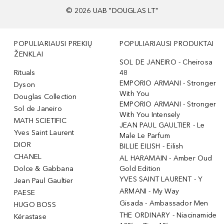
©
2026
UAB "DOUGLAS LT"
POPULIARIAUSI PREKIŲ
POPULIARIAUSI PRODUKTAI
ŽENKLAI
SOL DE JANEIRO - Cheirosa
Rituals
48
EMPORIO ARMANI - Stronger
Dyson
With You
Douglas Collection
EMPORIO ARMANI - Stronger
Sol de Janeiro
With You Intensely
MATH SCIETIFIC
JEAN PAUL GAULTIER - Le
Yves Saint Laurent
Male Le Parfum
DIOR
BILLIE EILISH - Eilish
CHANEL
AL HARAMAIN - Amber Oud
Dolce & Gabbana
Gold Edition
YVES SAINT LAURENT - Y
Jean Paul Gaultier
ARMANI - My Way
PAESE
Gisada - Ambassador Men
HUGO BOSS
THE ORDINARY - Niacinamide
Kérastase