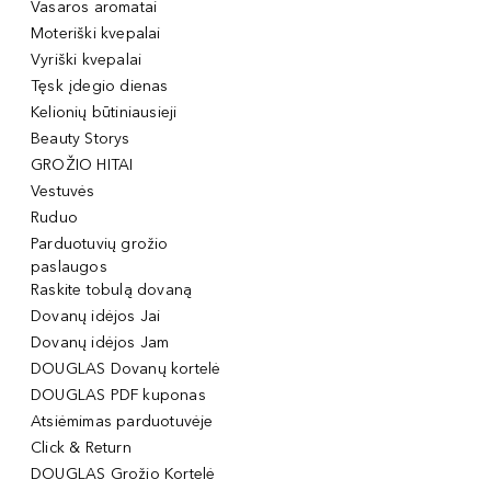
Vasaros aromatai
Moteriški kvepalai
Vyriški kvepalai
Tęsk įdegio dienas
Kelionių būtiniausieji
Beauty Storys
GROŽIO HITAI
Vestuvės
Ruduo
Parduotuvių grožio
paslaugos
Raskite tobulą dovaną
Dovanų idėjos Jai
Dovanų idėjos Jam
DOUGLAS Dovanų kortelė
DOUGLAS PDF kuponas
Atsiėmimas parduotuvėje
Click & Return
DOUGLAS Grožio Kortelė