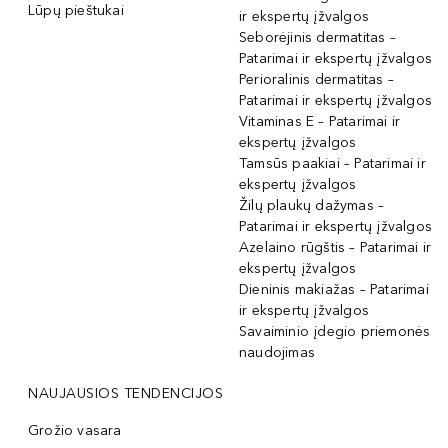
Lūpų pieštukai
ir ekspertų įžvalgos
Seborėjinis dermatitas –
Patarimai ir ekspertų įžvalgos
Perioralinis dermatitas –
Patarimai ir ekspertų įžvalgos
Vitaminas E – Patarimai ir
ekspertų įžvalgos
Tamsūs paakiai – Patarimai ir
ekspertų įžvalgos
Žilų plaukų dažymas –
Patarimai ir ekspertų įžvalgos
Azelaino rūgštis – Patarimai ir
ekspertų įžvalgos
Dieninis makiažas – Patarimai
ir ekspertų įžvalgos
Savaiminio įdegio priemonės
naudojimas
NAUJAUSIOS TENDENCIJOS
Grožio vasara