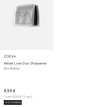
ZOEVA
Velvet Love Duo Sharpener
Drožtukas
9,59 €
1
vnt.
 (
9,59 €
 / 
1
vnt.
)
DOVANA