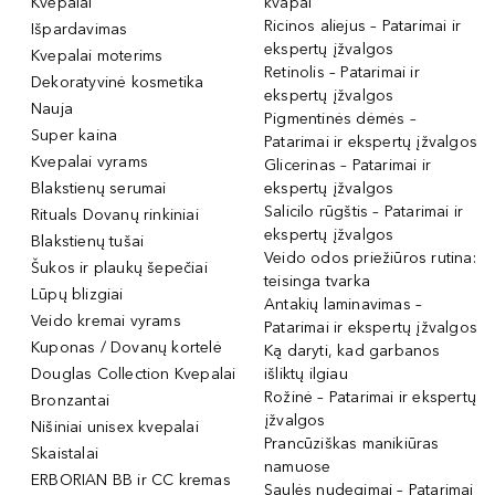
Kvepalai
kvapai
Ricinos aliejus – Patarimai ir
Išpardavimas
ekspertų įžvalgos
Kvepalai moterims
Retinolis – Patarimai ir
Dekoratyvinė kosmetika
ekspertų įžvalgos
Nauja
Pigmentinės dėmės –
Super kaina
Patarimai ir ekspertų įžvalgos
Kvepalai vyrams
Glicerinas – Patarimai ir
Blakstienų serumai
ekspertų įžvalgos
Salicilo rūgštis – Patarimai ir
Rituals Dovanų rinkiniai
ekspertų įžvalgos
Blakstienų tušai
Veido odos priežiūros rutina:
Šukos ir plaukų šepečiai
teisinga tvarka
Lūpų blizgiai
Antakių laminavimas –
Veido kremai vyrams
Patarimai ir ekspertų įžvalgos
Kuponas / Dovanų kortelė
Ką daryti, kad garbanos
Douglas Collection Kvepalai
išliktų ilgiau
Rožinė – Patarimai ir ekspertų
Bronzantai
įžvalgos
Nišiniai unisex kvepalai
Prancūziškas manikiūras
Skaistalai
namuose
ERBORIAN BB ir CC kremas
Saulės nudegimai – Patarimai