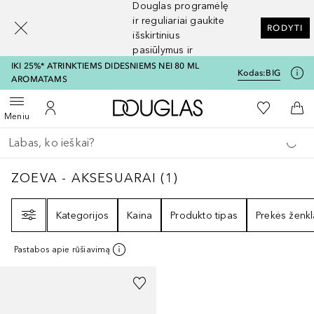
Douglas programėlę
[navigation.slideout.screenreader]
ir reguliariai gaukite
RODYTI
išskirtinius
pasiūlymus ir
nuolaidas
IKI 25%* ATRINKTIEMS DIDESNIEMS NEI 80 ML
Kodas:
BIG
AROMATAMS
Į Douglas pagrindinį pu
Į mano nor
Atidaryti meniu
Į mano paskyrą
Į kr
Meniu
Grįžk atgal
Vykdykite paiešką
ZOEVA - AKSESUARAI
1
REZULTATAI
ZOEVA - AKSESUARAI
(
1
)
Filtras
Kategorijos
Kaina
Produkto tipas
Prekės ženkl
Pastabos apie rūšiavimą