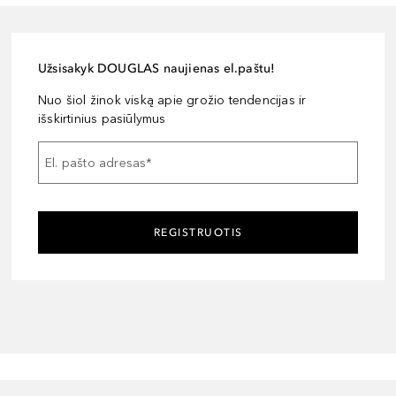
Užsisakyk DOUGLAS naujienas el.paštu!
Nuo šiol žinok viską apie grožio tendencijas ir
išskirtinius pasiūlymus
El. pašto adresas
*
REGISTRUOTIS