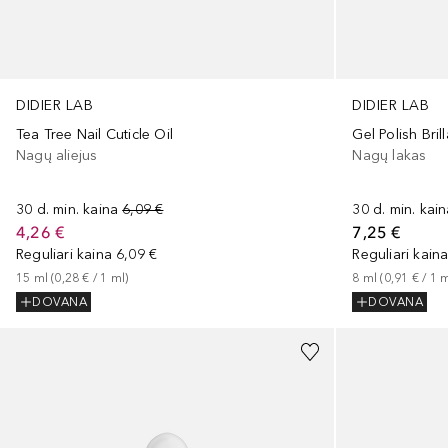
DIDIER LAB
DIDIER LAB
Tea Tree Nail Cuticle Oil
Gel Polish Bril
Nagų aliejus
Nagų lakas
30 d. min. kaina
6,09 €
30 d. min. kai
4,26 €
7,25 €
Reguliari kaina
6,09 €
Reguliari kain
15
ml
 (
0,28 €
 / 
1
ml
)
8
ml
 (
0,91 €
 / 
1
m
DOVANA
DOVANA
+
5