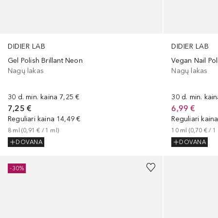
DIDIER LAB
DIDIER LAB
Gel Polish Brillant Neon
Vegan Nail Pol
Nagų lakas
Nagų lakas
30 d. min. kaina
7,25 €
30 d. min. kai
7,25 €
6,99 €
Reguliari kaina
14,49 €
Reguliari kain
8
ml
 (
0,91 €
 / 
1
ml
)
10
ml
 (
0,70 €
 / 
1
DOVANA
DOVANA
-30%