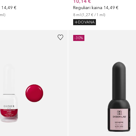
10,14 €
a
14,49 €
Reguliari kaina
14,49 €
ml
)
8
ml
 (
1,27 €
 / 
1
ml
)
DOVANA
-30%