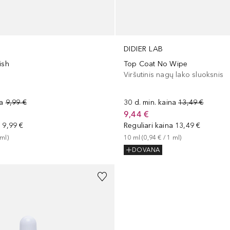
DIDIER LAB
ish
Top Coat No Wipe
Viršutinis nagų lako sluoksnis
na
9,99 €
30 d. min. kaina
13,49 €
9,44 €
a
9,99 €
Reguliari kaina
13,49 €
ml
)
10
ml
 (
0,94 €
 / 
1
ml
)
DOVANA