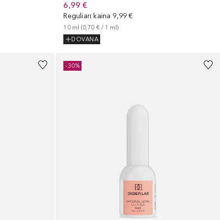
6,99 €
Reguliari kaina
9,99 €
10
ml
 (
0,70 €
 / 
1
ml
)
DOVANA
-30%