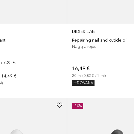
DIDIER LAB
lant
Repairing nail and cuticle oil
Nagų aliejus
na
7,25 €
16,49 €
a
14,49 €
20
ml
 (
0,82 €
 / 
1
ml
)
DOVANA
l
)
-30%