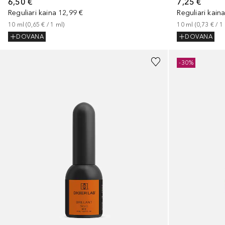
6,50 €
7,25 €
Reguliari kaina
12,99 €
Reguliari kain
10
ml
 (
0,65 €
 / 
1
ml
)
10
ml
 (
0,73 €
 / 
1
DOVANA
DOVANA
+
1
-30%