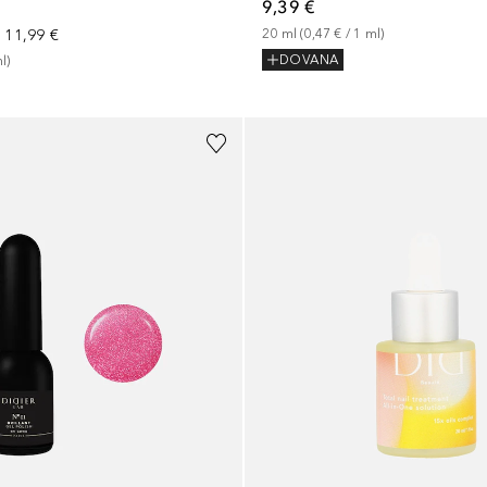
9,39 €
a
11,99 €
20
ml
 (
0,47 €
 / 
1
ml
)
DOVANA
l
)