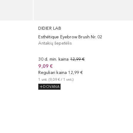
DIDIER LAB
Esthétique Eyebrow Brush Nr. 02
Antakių šepetėlis
30 d. min. kaina
12,99 €
9,09 €
Reguliari kaina
12,99 €
1
vnt.
 (
9,09 €
 / 
1
vnt.
)
DOVANA