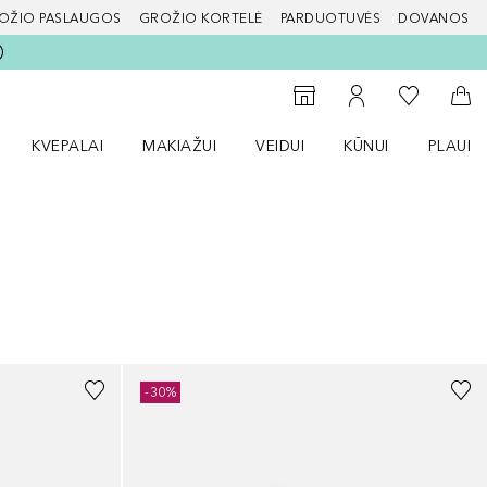
OŽIO PASLAUGOS
GROŽIO KORTELĖ
PARDUOTUVĖS
DOVANOS
slapį
Į mano nor
Į parduotuvių paiešką
Į mano paskyrą
Į kr
KVEPALAI
MAKIAŽUI
VEIDUI
KŪNUI
PLAUK
ŽENKLAI meniu
Atidaryti Kvepalai meniu
Atidaryti MAKIAŽUI meniu
Atidaryti VEIDUI meniu
Atidaryti KŪNUI men
Atidaryt
+
25
-30%