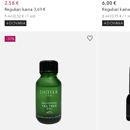
2,58 €
6,00 €
Reguliari kaina
3,69 €
Reguliari kain
5
ml
 (
0,52 €
 / 
1
ml
)
8
ml
 (
0,75 €
 / 
1
m
DOVANA
DOVANA
+
1
-30%