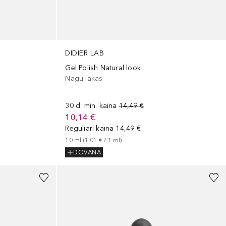
DIDIER LAB
Gel Polish Natural look
Nagų lakas
30 d. min. kaina
14,49 €
10,14 €
Reguliari kaina
14,49 €
10
ml
 (
1,01 €
 / 
1
ml
)
DOVANA