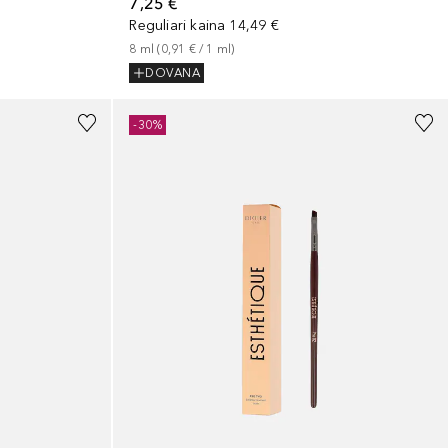
7,25 €
Reguliari kaina
14,49 €
8
ml
 (
0,91 €
 / 
1
ml
)
DOVANA
-30%