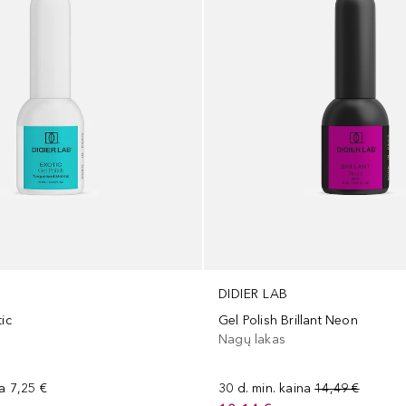
DIDIER LAB
tic
Gel Polish Brillant Neon
Nagų lakas
na
7,25 €
30 d. min. kaina
14,49 €