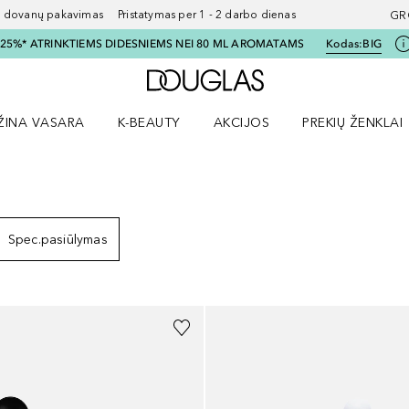
ovanų pakavimas Pristatymas per 1 - 2 darbo dienas
GR
I 25%* ATRINKTIEMS DIDESNIEMS NEI 80 ML AROMATAMS
Kodas:
BIG
Į Douglas pagrindinį pu
ŽINA VASARA
K-BEAUTY
AKCIJOS
PREKIŲ ŽENKLAI
meniu
aryti Amžina vasara meniu
Atidaryti AKCIJOS meniu
Atidaryti PREKIŲ 
TAI
Spec.pasiūlymas