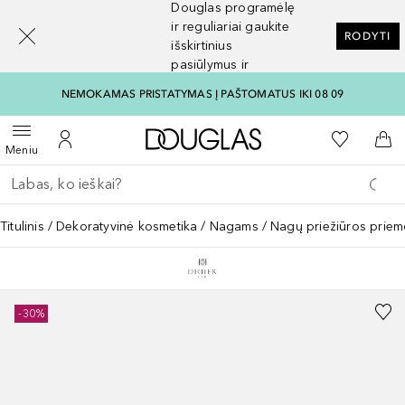
Douglas programėlę
[navigation.slideout.screenreader]
ir reguliariai gaukite
RODYTI
išskirtinius
pasiūlymus ir
nuolaidas
NEMOKAMAS PRISTATYMAS Į PAŠTOMATUS IKI 08 09
Į Douglas pagrindinį pu
Į mano nor
Atidaryti meniu
Į mano paskyrą
Į kr
Meniu
Grįžk atgal
Vykdykite paiešką
Titulinis
Dekoratyvinė kosmetika
Nagams
Nagų priežiūros prie
-30%