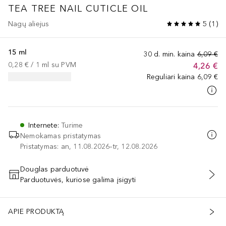
TEA TREE NAIL CUTICLE OIL
Nagų aliejus
5
(
1
)
15 ml
30 d. min. kaina
6,09 €
0,28 €
 / 
1
ml
su PVM
4,26 €
Reguliari kaina
6,09 €
Internete
:
Turime
Nemokamas pristatymas
Pristatymas: an, 11.08.2026–tr, 12.08.2026
Douglas parduotuvė
Parduotuvės, kuriose galima įsigyti
PRIDĖTI Į KREPŠELĮ
APIE PRODUKTĄ