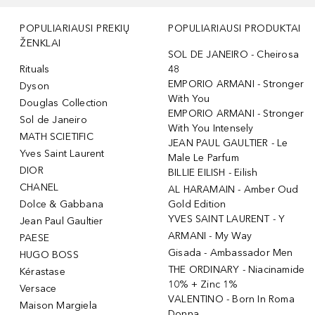
POPULIARIAUSI PREKIŲ
POPULIARIAUSI PRODUKTAI
ŽENKLAI
SOL DE JANEIRO - Cheirosa
Rituals
48
EMPORIO ARMANI - Stronger
Dyson
With You
Douglas Collection
EMPORIO ARMANI - Stronger
Sol de Janeiro
With You Intensely
MATH SCIETIFIC
JEAN PAUL GAULTIER - Le
Yves Saint Laurent
Male Le Parfum
DIOR
BILLIE EILISH - Eilish
CHANEL
AL HARAMAIN - Amber Oud
Dolce & Gabbana
Gold Edition
YVES SAINT LAURENT - Y
Jean Paul Gaultier
ARMANI - My Way
PAESE
Gisada - Ambassador Men
HUGO BOSS
THE ORDINARY - Niacinamide
Kérastase
10% + Zinc 1%
Versace
VALENTINO - Born In Roma
Maison Margiela
Donna