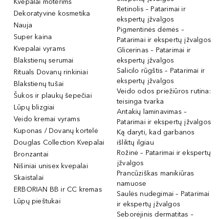
Kvepalai moterims
Retinolis – Patarimai ir
Dekoratyvinė kosmetika
ekspertų įžvalgos
Nauja
Pigmentinės dėmės –
Super kaina
Patarimai ir ekspertų įžvalgos
Kvepalai vyrams
Glicerinas – Patarimai ir
Blakstienų serumai
ekspertų įžvalgos
Salicilo rūgštis – Patarimai ir
Rituals Dovanų rinkiniai
ekspertų įžvalgos
Blakstienų tušai
Veido odos priežiūros rutina:
Šukos ir plaukų šepečiai
teisinga tvarka
Lūpų blizgiai
Antakių laminavimas –
Veido kremai vyrams
Patarimai ir ekspertų įžvalgos
Kuponas / Dovanų kortelė
Ką daryti, kad garbanos
Douglas Collection Kvepalai
išliktų ilgiau
Rožinė – Patarimai ir ekspertų
Bronzantai
įžvalgos
Nišiniai unisex kvepalai
Prancūziškas manikiūras
Skaistalai
namuose
ERBORIAN BB ir CC kremas
Saulės nudegimai – Patarimai
Lūpų pieštukai
ir ekspertų įžvalgos
Seborėjinis dermatitas –