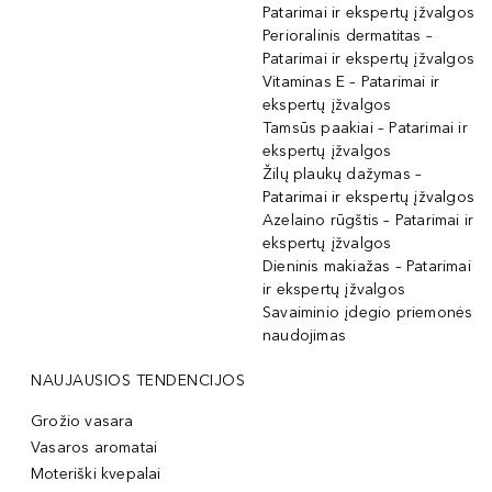
Patarimai ir ekspertų įžvalgos
Perioralinis dermatitas –
Patarimai ir ekspertų įžvalgos
Vitaminas E – Patarimai ir
ekspertų įžvalgos
Tamsūs paakiai – Patarimai ir
ekspertų įžvalgos
Žilų plaukų dažymas –
Patarimai ir ekspertų įžvalgos
Azelaino rūgštis – Patarimai ir
ekspertų įžvalgos
Dieninis makiažas – Patarimai
ir ekspertų įžvalgos
Savaiminio įdegio priemonės
naudojimas
NAUJAUSIOS TENDENCIJOS
Grožio vasara
Vasaros aromatai
Moteriški kvepalai