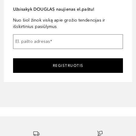
Užsisakyk DOUGLAS naujienas el.paštu!
Nuo šiol žinok viską apie grožio tendencijas ir
išskirtinius pasiūlymus
El. pašto adresas
*
REGISTRUOTIS