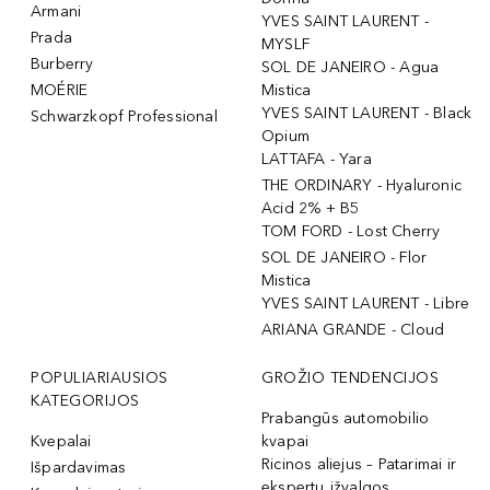
Armani
YVES SAINT LAURENT -
Prada
MYSLF
Burberry
SOL DE JANEIRO - Agua
MOÉRIE
Mistica
YVES SAINT LAURENT - Black
Schwarzkopf Professional
Opium
LATTAFA - Yara
THE ORDINARY - Hyaluronic
Acid 2% + B5
TOM FORD - Lost Cherry
SOL DE JANEIRO - Flor
Mistica
YVES SAINT LAURENT - Libre
ARIANA GRANDE - Cloud
POPULIARIAUSIOS
GROŽIO TENDENCIJOS
KATEGORIJOS
Prabangūs automobilio
Kvepalai
kvapai
Ricinos aliejus – Patarimai ir
Išpardavimas
ekspertų įžvalgos