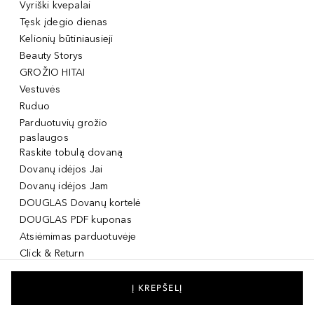
Vyriški kvepalai
Tęsk įdegio dienas
Kelionių būtiniausieji
Beauty Storys
GROŽIO HITAI
Vestuvės
Ruduo
Parduotuvių grožio
paslaugos
Raskite tobulą dovaną
Dovanų idėjos Jai
Dovanų idėjos Jam
DOUGLAS Dovanų kortelė
DOUGLAS PDF kuponas
Atsiėmimas parduotuvėje
Click & Return
DOUGLAS Grožio Kortelė
DOUGLAS Mobilioji
Į KREPŠELĮ
programėlė