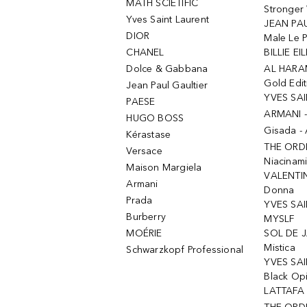
MATH SCIETIFIC
Stronger 
Yves Saint Laurent
JEAN PAU
DIOR
Male Le 
CHANEL
BILLIE EIL
Dolce & Gabbana
AL HARA
Gold Edit
Jean Paul Gaultier
YVES SAI
PAESE
ARMANI 
HUGO BOSS
Gisada -
Kérastase
THE ORD
Versace
Niacinam
Maison Margiela
VALENTIN
Armani
Donna
Prada
YVES SAI
Burberry
MYSLF
MOÉRIE
SOL DE J
Mistica
Schwarzkopf Professional
YVES SAI
Black Op
LATTAFA 