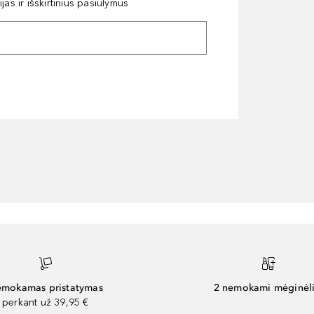
as ir išskirtinius pasiūlymus
mokamas pristatymas
2 nemokami mėginėli
perkant už 39,95 €