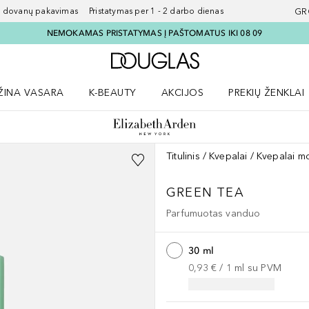
ovanų pakavimas Pristatymas per 1 - 2 darbo dienas
GR
NEMOKAMAS PRISTATYMAS Į PAŠTOMATUS IKI 08 09
Į Douglas pagrindinį pu
ŽINA VASARA
K-BEAUTY
AKCIJOS
PREKIŲ ŽENKLAI
meniu
aryti Amžina vasara meniu
Atidaryti AKCIJOS meniu
Atidaryti PREKIŲ 
Titulinis
Kvepalai
Kvepalai m
GREEN TEA
Parfumuotas vanduo
30 ml
0,93 €
 / 
1
ml
su PVM