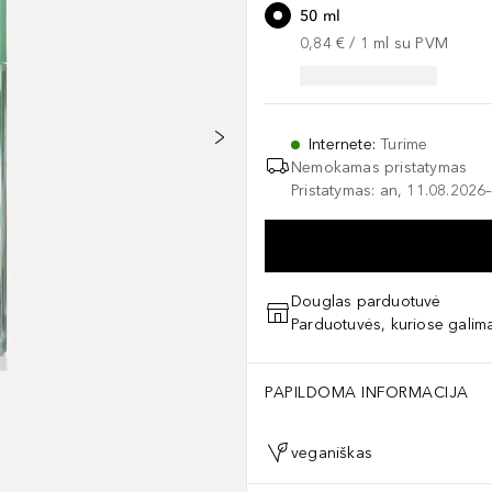
50 ml
0,84 €
 / 
1
ml
su PVM
Internete
:
Turime
Nemokamas pristatymas
Pristatymas: an, 11.08.2026–
Douglas parduotuvė
Parduotuvės, kuriose galima
PAPILDOMA INFORMACIJA
veganiškas