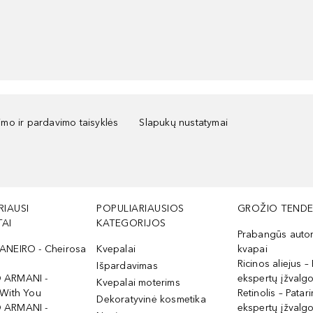
kimo ir pardavimo taisyklės
Slapukų nustatymai
RIAUSI
POPULIARIAUSIOS
GROŽIO TENDE
AI
KATEGORIJOS
Prabangūs auto
ANEIRO - Cheirosa
Kvepalai
kvapai
Ricinos aliejus – 
Išpardavimas
 ARMANI -
ekspertų įžvalg
Kvepalai moterims
 With You
Retinolis – Patari
Dekoratyvinė kosmetika
 ARMANI -
ekspertų įžvalg