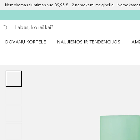
Nemokamas siuntimas nuo 39,95 € 2 nemokami mėginėliai Nemokamas d
Grįžk atgal
Vykdykite paiešką
DOVANŲ KORTELĖ
NAUJIENOS IR TENDENCIJOS
AM
Atidaryti NAUJIENOS IR TENDENCIJOS 
Atid