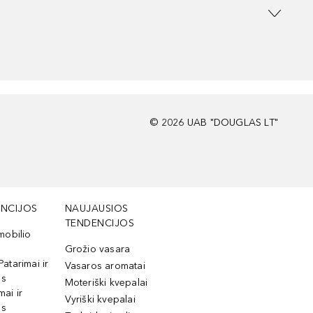
©
2026
UAB "DOUGLAS LT"
NCIJOS
NAUJAUSIOS
TENDENCIJOS
mobilio
Grožio vasara
Patarimai ir
Vasaros aromatai
os
Moteriški kvepalai
mai ir
Vyriški kvepalai
os