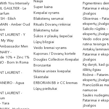
Nauja
With You Intensely
Pigmentinės dė
Super kaina
L GAULTIER - Le
Patarimai ir eksp
Kvepalai vyrams
Parfum
įžvalgos
ISH - Eilish
Blakstienų serumai
Glicerinas – Pata
ekspertų įžvalg
MAIN - Amber Oud
Rituals Dovanų rinkiniai
Salicilo rūgštis –
ion
Blakstienų tušai
ekspertų įžvalg
NT LAURENT - Y
Šukos ir plaukų šepečiai
Veido odos prie
- My Way
Lūpų blizgiai
rutina: teisinga 
 Ambassador Men
Veido kremai vyrams
Antakių laminav
INARY -
Kuponas / Dovanų kortelė
Patarimai ir eksp
ide 10% + Zinc 1%
Douglas Collection Kvepalai
įžvalgos
O - Born In Roma
Ką daryti, kad 
Bronzantai
išliktų ilgiau
Nišiniai unisex kvepalai
NT LAURENT -
Rožinė – Patarima
Skaistalai
ekspertų įžvalg
ANEIRO - Agua
ERBORIAN BB ir CC kremas
Prancūziškas ma
Lūpų pieštukai
namuose
NT LAURENT -
Saulės nudegima
ium
Patarimai ir eksp
- Yara
įžvalgos