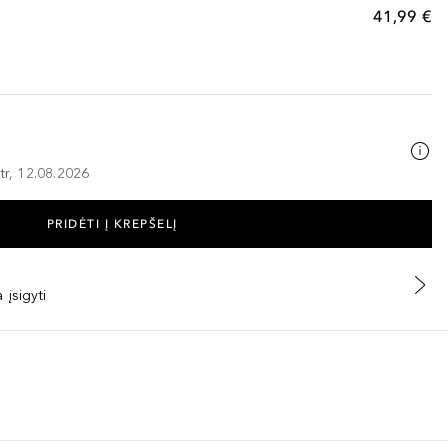
41,99 €
tr, 12.08.2026
PRIDĖTI Į KREPŠELĮ
 įsigyti