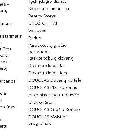
Tęsk įdegio dienas
mės –
Kelionių būtiniausieji
ertų
Beauty Storys
rimai ir
GROŽIO HITAI
os
Vestuvės
 Patarimai ir
Ruduo
os
Parduotuvių grožio
žiūros
paslaugos
tvarka
Raskite tobulą dovaną
imas –
Dovanų idėjos Jai
ertų
Dovanų idėjos Jam
DOUGLAS Dovanų kortelė
garbanos
DOUGLAS PDF kuponas
i ir
Atsiėmimas parduotuvėje
os
Click & Return
nikiūras
DOUGLAS Grožio Kortelė
DOUGLAS Mobilioji
i –
programėlė
ertų