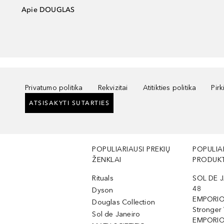
Apie DOUGLAS
Privatumo politika
Rekvizitai
Atitikties politika
Pir
ATSISAKYTI SUTARTIES
POPULIARIAUSI PREKIŲ
POPULIA
ŽENKLAI
PRODUKT
Rituals
SOL DE J
48
Dyson
EMPORIO
Douglas Collection
Stronger
Sol de Janeiro
EMPORIO