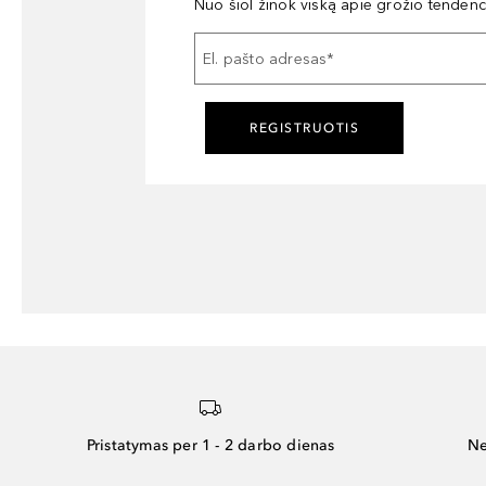
Nuo šiol žinok viską apie grožio tendencij
El. pašto adresas
*
REGISTRUOTIS
Pristatymas per 1 - 2 darbo dienas
Ne