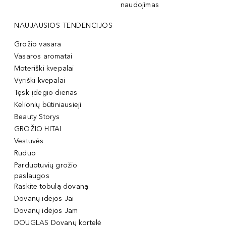
naudojimas
NAUJAUSIOS TENDENCIJOS
Grožio vasara
Vasaros aromatai
Moteriški kvepalai
Vyriški kvepalai
Tęsk įdegio dienas
Kelionių būtiniausieji
Beauty Storys
GROŽIO HITAI
Vestuvės
Ruduo
Parduotuvių grožio
paslaugos
Raskite tobulą dovaną
Dovanų idėjos Jai
Dovanų idėjos Jam
DOUGLAS Dovanų kortelė