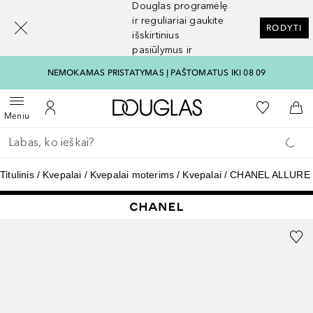
Douglas programėlę
[navigation.slideout.screenreader]
ir reguliariai gaukite
RODYTI
išskirtinius
pasiūlymus ir
nuolaidas
NEMOKAMAS PRISTATYMAS Į PAŠTOMATUS IKI 08 09
Į Douglas pagrindinį pu
Į mano nor
Atidaryti meniu
Į mano paskyrą
Į kr
Meniu
Grįžk atgal
Vykdykite paiešką
Titulinis
Kvepalai
Kvepalai moterims
Kvepalai
CHANEL ALLURE