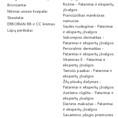
Rožinė – Patarimai ir ekspertų
Bronzantai
įžvalgos
Nišiniai unisex kvepalai
Prancūziškas manikiūras
Skaistalai
namuose
ERBORIAN BB ir CC kremas
Saulės nudegimai – Patarimai
Lūpų pieštukai
ir ekspertų įžvalgos
Seborėjinis dermatitas –
Patarimai ir ekspertų įžvalgos
Perioralinis dermatitas –
Patarimai ir ekspertų įžvalgos
Vitaminas E – Patarimai ir
ekspertų įžvalgos
Tamsūs paakiai – Patarimai ir
ekspertų įžvalgos
Žilų plaukų dažymas –
Patarimai ir ekspertų įžvalgos
Azelaino rūgštis – Patarimai ir
ekspertų įžvalgos
Dieninis makiažas – Patarimai
ir ekspertų įžvalgos
Savaiminio įdegio priemonės