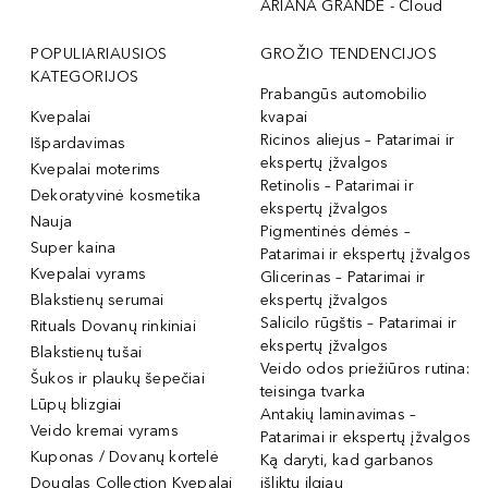
ARIANA GRANDE - Cloud
POPULIARIAUSIOS
GROŽIO TENDENCIJOS
KATEGORIJOS
Prabangūs automobilio
Kvepalai
kvapai
Ricinos aliejus – Patarimai ir
Išpardavimas
ekspertų įžvalgos
Kvepalai moterims
Retinolis – Patarimai ir
Dekoratyvinė kosmetika
ekspertų įžvalgos
Nauja
Pigmentinės dėmės –
Super kaina
Patarimai ir ekspertų įžvalgos
Kvepalai vyrams
Glicerinas – Patarimai ir
Blakstienų serumai
ekspertų įžvalgos
Salicilo rūgštis – Patarimai ir
Rituals Dovanų rinkiniai
ekspertų įžvalgos
Blakstienų tušai
Veido odos priežiūros rutina:
Šukos ir plaukų šepečiai
teisinga tvarka
Lūpų blizgiai
Antakių laminavimas –
Veido kremai vyrams
Patarimai ir ekspertų įžvalgos
Kuponas / Dovanų kortelė
Ką daryti, kad garbanos
Douglas Collection Kvepalai
išliktų ilgiau