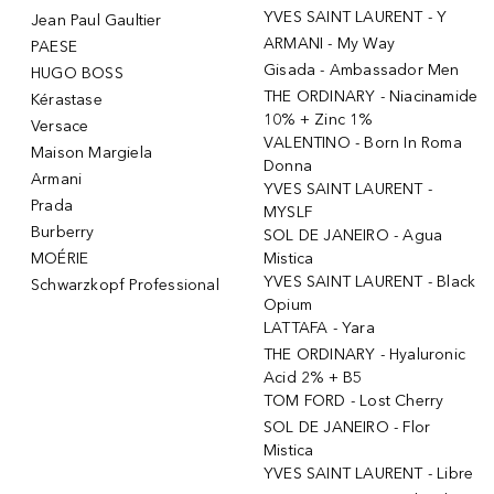
YVES SAINT LAURENT - Y
Jean Paul Gaultier
ARMANI - My Way
PAESE
Gisada - Ambassador Men
HUGO BOSS
THE ORDINARY - Niacinamide
Kérastase
10% + Zinc 1%
Versace
VALENTINO - Born In Roma
Maison Margiela
Donna
Armani
YVES SAINT LAURENT -
Prada
MYSLF
Burberry
SOL DE JANEIRO - Agua
MOÉRIE
Mistica
YVES SAINT LAURENT - Black
Schwarzkopf Professional
Opium
LATTAFA - Yara
THE ORDINARY - Hyaluronic
Acid 2% + B5
TOM FORD - Lost Cherry
SOL DE JANEIRO - Flor
Mistica
YVES SAINT LAURENT - Libre