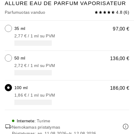
ALLURE
EAU DE PARFUM VAPORISATEUR
Parfumuotas vanduo
4.8
(
6
)
35 ml
97,00 €
2,77 €
 / 
1
ml
su PVM
50 ml
136,00 €
2,72 €
 / 
1
ml
su PVM
100 ml
186,00 €
1,86 €
 / 
1
ml
su PVM
Internete
:
Turime
Nemokamas pristatymas
Pristatymas: an, 11.08.2026–tr, 12.08.2026