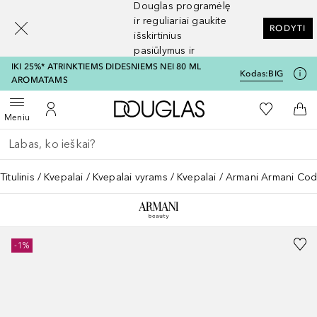
Douglas programėlę
[navigation.slideout.screenreader]
ir reguliariai gaukite
RODYTI
išskirtinius
pasiūlymus ir
nuolaidas
IKI 25%* ATRINKTIEMS DIDESNIEMS NEI 80 ML
Kodas:
BIG
AROMATAMS
Į Douglas pagrindinį pu
Į mano nor
Atidaryti meniu
Į mano paskyrą
Į kr
Meniu
Grįžk atgal
Vykdykite paiešką
Titulinis
Kvepalai
Kvepalai vyrams
Kvepalai
Armani Armani Co
-1%