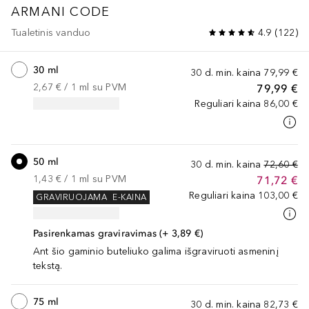
ARMANI CODE
Tualetinis vanduo
4.9
(
122
)
30 ml
30 d. min. kaina
79,99 €
2,67 €
 / 
1
ml
su PVM
79,99 €
Reguliari kaina
86,00 €
50 ml
30 d. min. kaina
72,60 €
1,43 €
 / 
1
ml
su PVM
71,72 €
Reguliari kaina
103,00 €
GRAVIRUOJAMA
E-KAINA
Pasirenkamas graviravimas (+ 3,89 €)
Ant šio gaminio buteliuko galima išgraviruoti asmeninį
tekstą.
75 ml
30 d. min. kaina
82,73 €