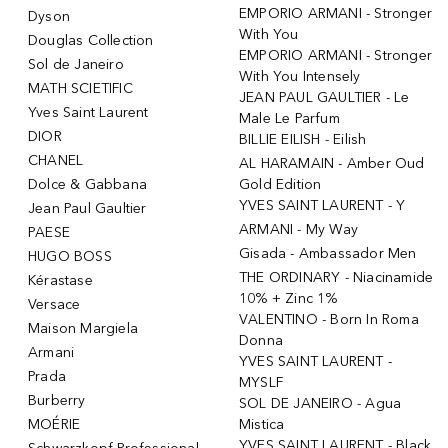
EMPORIO ARMANI - Stronger
Dyson
With You
Douglas Collection
EMPORIO ARMANI - Stronger
Sol de Janeiro
With You Intensely
MATH SCIETIFIC
JEAN PAUL GAULTIER - Le
Yves Saint Laurent
Male Le Parfum
DIOR
BILLIE EILISH - Eilish
CHANEL
AL HARAMAIN - Amber Oud
Dolce & Gabbana
Gold Edition
YVES SAINT LAURENT - Y
Jean Paul Gaultier
ARMANI - My Way
PAESE
Gisada - Ambassador Men
HUGO BOSS
THE ORDINARY - Niacinamide
Kérastase
10% + Zinc 1%
Versace
VALENTINO - Born In Roma
Maison Margiela
Donna
Armani
YVES SAINT LAURENT -
Prada
MYSLF
Burberry
SOL DE JANEIRO - Agua
MOÉRIE
Mistica
YVES SAINT LAURENT - Black