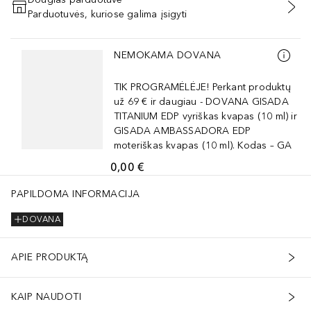
Parduotuvės, kuriose galima įsigyti
PRIDĖTI Į KREPŠELĮ
Praleisti slankiklį
NEMOKAMA DOVANA
TIK PROGRAMĖLĖJE! Perkant produktų
už 69 € ir daugiau - DOVANA GISADA
TITANIUM EDP vyriškas kvapas (10 ml) ir
GISADA AMBASSADORA EDP
moteriškas kvapas (10 ml). Kodas – GA
0,00 €
PAPILDOMA INFORMACIJA
DOVANA
APIE PRODUKTĄ
KAIP NAUDOTI