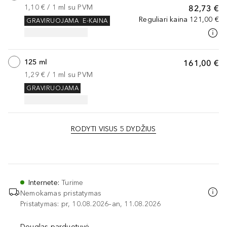
1,10 €
 / 
1
ml
su PVM
82,73 €
Reguliari kaina
121,00 €
GRAVIRUOJAMA
E-KAINA
125 ml
161,00 €
1,29 €
 / 
1
ml
su PVM
GRAVIRUOJAMA
RODYTI VISUS 5 DYDŽIUS
Internete
:
Turime
Nemokamas pristatymas
Pristatymas: pr, 10.08.2026–an, 11.08.2026
Douglas parduotuvė