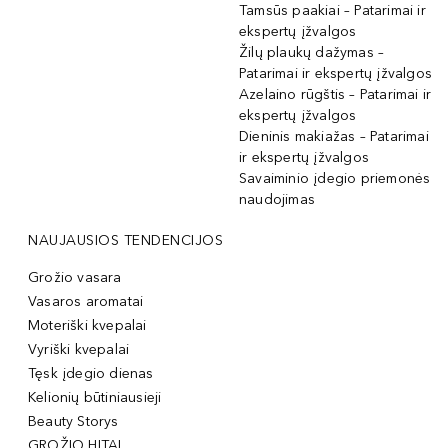
Tamsūs paakiai – Patarimai ir
ekspertų įžvalgos
Žilų plaukų dažymas –
Patarimai ir ekspertų įžvalgos
Azelaino rūgštis – Patarimai ir
ekspertų įžvalgos
Dieninis makiažas – Patarimai
ir ekspertų įžvalgos
Savaiminio įdegio priemonės
naudojimas
NAUJAUSIOS TENDENCIJOS
Grožio vasara
Vasaros aromatai
Moteriški kvepalai
Vyriški kvepalai
Tęsk įdegio dienas
Kelionių būtiniausieji
Beauty Storys
GROŽIO HITAI