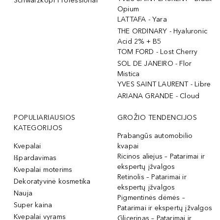
Schwarzkopf Professional
Opium
LATTAFA - Yara
THE ORDINARY - Hyaluronic
Acid 2% + B5
TOM FORD - Lost Cherry
SOL DE JANEIRO - Flor
Mistica
YVES SAINT LAURENT - Libre
ARIANA GRANDE - Cloud
POPULIARIAUSIOS
GROŽIO TENDENCIJOS
KATEGORIJOS
Prabangūs automobilio
Kvepalai
kvapai
Ricinos aliejus – Patarimai ir
Išpardavimas
ekspertų įžvalgos
Kvepalai moterims
Retinolis – Patarimai ir
Dekoratyvinė kosmetika
ekspertų įžvalgos
Nauja
Pigmentinės dėmės –
Super kaina
Patarimai ir ekspertų įžvalgos
Kvepalai vyrams
Glicerinas – Patarimai ir