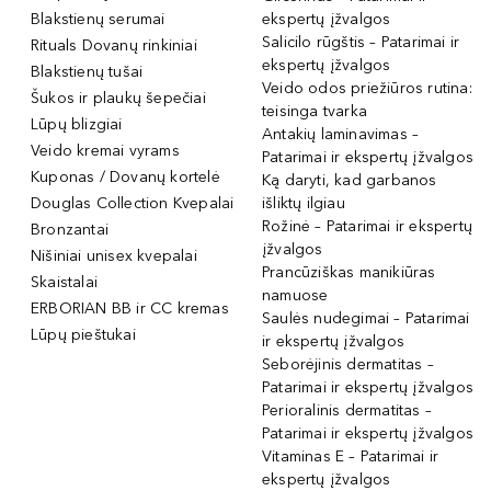
Blakstienų serumai
ekspertų įžvalgos
Salicilo rūgštis – Patarimai ir
Rituals Dovanų rinkiniai
ekspertų įžvalgos
Blakstienų tušai
Veido odos priežiūros rutina:
Šukos ir plaukų šepečiai
teisinga tvarka
Lūpų blizgiai
Antakių laminavimas –
Veido kremai vyrams
Patarimai ir ekspertų įžvalgos
Kuponas / Dovanų kortelė
Ką daryti, kad garbanos
Douglas Collection Kvepalai
išliktų ilgiau
Rožinė – Patarimai ir ekspertų
Bronzantai
įžvalgos
Nišiniai unisex kvepalai
Prancūziškas manikiūras
Skaistalai
namuose
ERBORIAN BB ir CC kremas
Saulės nudegimai – Patarimai
Lūpų pieštukai
ir ekspertų įžvalgos
Seborėjinis dermatitas –
Patarimai ir ekspertų įžvalgos
Perioralinis dermatitas –
Patarimai ir ekspertų įžvalgos
Vitaminas E – Patarimai ir
ekspertų įžvalgos