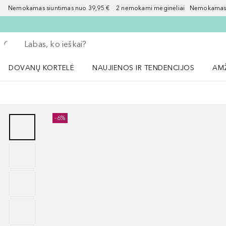
Nemokamas siuntimas nuo 39,95 € 2 nemokami mėginėliai Nemokamas d
Grįžk atgal
Vykdykite paiešką
DOVANŲ KORTELĖ
NAUJIENOS IR TENDENCIJOS
AM
Atidaryti NAUJIENOS IR TENDENCIJOS 
Atid
-6%