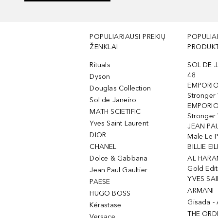
POPULIARIAUSI PREKIŲ
POPULIA
ŽENKLAI
PRODUKT
Rituals
SOL DE J
48
Dyson
EMPORIO
Douglas Collection
Stronger
Sol de Janeiro
EMPORIO
MATH SCIETIFIC
Stronger 
Yves Saint Laurent
JEAN PAU
DIOR
Male Le 
CHANEL
BILLIE EIL
Dolce & Gabbana
AL HARA
Gold Edit
Jean Paul Gaultier
YVES SAI
PAESE
ARMANI 
HUGO BOSS
Gisada -
Kérastase
THE ORD
Versace