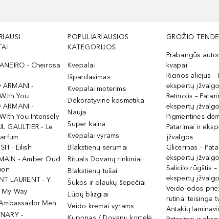
RIAUSI
POPULIARIAUSIOS
GROŽIO TENDE
AI
KATEGORIJOS
Prabangūs auto
ANEIRO - Cheirosa
Kvepalai
kvapai
Ricinos aliejus – 
Išpardavimas
 ARMANI -
ekspertų įžvalg
Kvepalai moterims
 With You
Retinolis – Patari
Dekoratyvinė kosmetika
 ARMANI -
ekspertų įžvalg
Nauja
With You Intensely
Pigmentinės dė
Super kaina
L GAULTIER - Le
Patarimai ir eksp
Kvepalai vyrams
Parfum
įžvalgos
ISH - Eilish
Blakstienų serumai
Glicerinas – Pata
ekspertų įžvalg
MAIN - Amber Oud
Rituals Dovanų rinkiniai
Salicilo rūgštis –
ion
Blakstienų tušai
ekspertų įžvalg
NT LAURENT - Y
Šukos ir plaukų šepečiai
Veido odos prie
- My Way
Lūpų blizgiai
rutina: teisinga 
 Ambassador Men
Veido kremai vyrams
Antakių laminav
INARY -
Kuponas / Dovanų kortelė