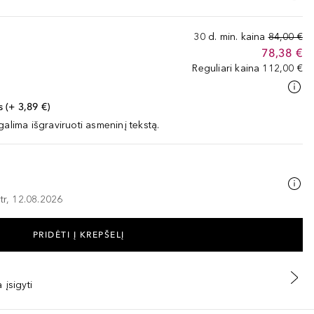
30 d. min. kaina
84,00 €
78,38 €
Reguliari kaina
112,00 €
 (+ 3,89 €)
galima išgraviruoti asmeninį tekstą.
tr, 12.08.2026
PRIDĖTI Į KREPŠELĮ
 įsigyti