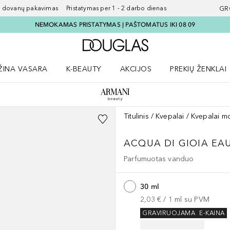
ovanų pakavimas Pristatymas per 1 - 2 darbo dienas
GR
NEMOKAMAS PRISTATYMAS Į PAŠTOMATUS IKI 08 09
Į Douglas pagrindinį pu
ŽINA VASARA
K-BEAUTY
AKCIJOS
PREKIŲ ŽENKLAI
meniu
aryti Amžina vasara meniu
Atidaryti AKCIJOS meniu
Atidaryti PREKIŲ 
Titulinis
Kvepalai
Kvepalai m
ACQUA DI GIOIA
EA
Parfumuotas vanduo
30 ml
2,03 €
 / 
1
ml
su PVM
GRAVIRUOJAMA
E-KAINA