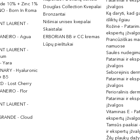
Patarimai ir eksp
ide 10% + Zinc 1%
Douglas Collection Kvepalai
įžvalgos
O - Born In Roma
Ką daryti, kad 
Bronzantai
išliktų ilgiau
Nišiniai unisex kvepalai
NT LAURENT -
Rožinė – Patarima
Skaistalai
ekspertų įžvalg
ANEIRO - Agua
ERBORIAN BB ir CC kremas
Prancūziškas ma
Lūpų pieštukai
namuose
NT LAURENT -
Saulės nudegima
ium
Patarimai ir eksp
- Yara
įžvalgos
NARY - Hyaluronic
Seborėjinis derm
+ B5
Patarimai ir eksp
 - Lost Cherry
įžvalgos
ANEIRO - Flor
Perioralinis derm
Patarimai ir eksp
NT LAURENT -
įžvalgos
Vitaminas E – Pat
GRANDE - Cloud
ekspertų įžvalg
Tamsūs paakiai –
ir ekspertų įžva
Žilų plaukų daž