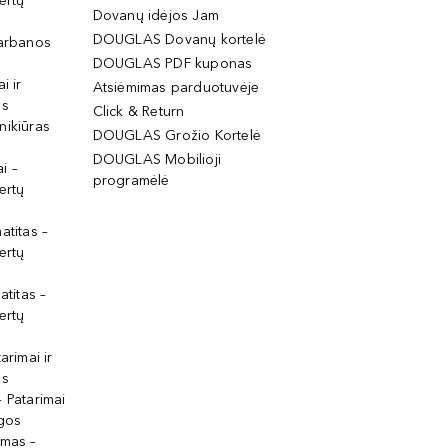
ertų
Dovanų idėjos Jam
DOUGLAS Dovanų kortelė
garbanos
DOUGLAS PDF kuponas
i ir
Atsiėmimas parduotuvėje
os
Click & Return
nikiūras
DOUGLAS Grožio Kortelė
DOUGLAS Mobilioji
i –
programėlė
ertų
atitas –
ertų
atitas –
ertų
arimai ir
os
 Patarimai
lgos
ymas –