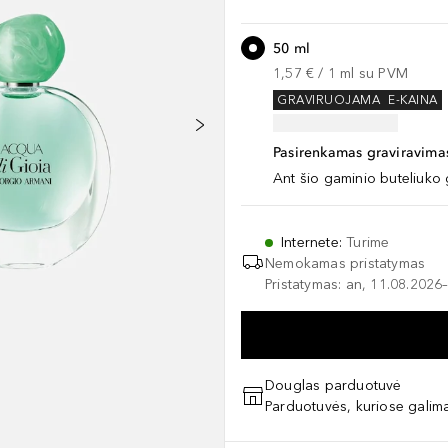
50 ml
1,57 €
 / 
1
ml
su PVM
GRAVIRUOJAMA
E-KAINA
Pasirenkamas graviravimas
Ant šio gaminio buteliuko 
Internete
:
Turime
Nemokamas pristatymas
Pristatymas: an, 11.08.2026–
Douglas parduotuvė
Parduotuvės, kuriose galima