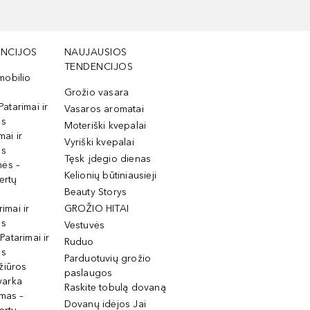
NCIJOS
NAUJAUSIOS
TENDENCIJOS
mobilio
Grožio vasara
Patarimai ir
Vasaros aromatai
os
Moteriški kvepalai
mai ir
Vyriški kvepalai
os
Tęsk įdegio dienas
mės –
Kelionių būtiniausieji
ertų
Beauty Storys
rimai ir
GROŽIO HITAI
os
Vestuvės
 Patarimai ir
Ruduo
os
Parduotuvių grožio
žiūros
paslaugos
tvarka
Raskite tobulą dovaną
imas –
Dovanų idėjos Jai