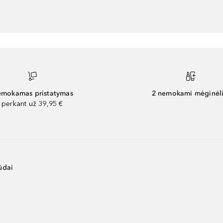
mokamas pristatymas
2 nemokami mėginėli
perkant už 39,95 €
ūdai