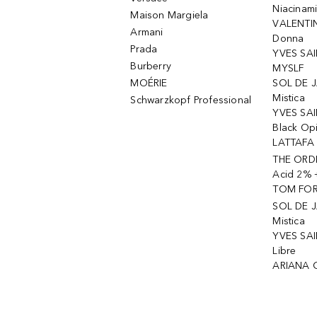
Niacinam
Maison Margiela
VALENTIN
Armani
Donna
Prada
YVES SAI
Burberry
MYSLF
MOÉRIE
SOL DE J
Mistica
Schwarzkopf Professional
YVES SAI
Black Op
LATTAFA 
THE ORDI
Acid 2% 
TOM FORD
SOL DE J
Mistica
YVES SAI
Libre
ARIANA 