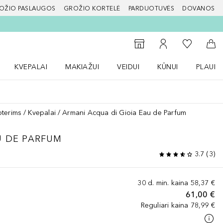
OŽIO PASLAUGOS
GROŽIO KORTELĖ
PARDUOTUVĖS
DOVANOS
slapį
Į mano nor
Į parduotuvių paiešką
Į mano paskyrą
Į kr
KVEPALAI
MAKIAŽUI
VEIDUI
KŪNUI
PLAUK
ŽENKLAI meniu
Atidaryti Kvepalai meniu
Atidaryti MAKIAŽUI meniu
Atidaryti VEIDUI meniu
Atidaryti KŪNUI men
Atidaryt
oterims
Kvepalai
Armani Acqua di Gioia Eau de Parfum
U DE PARFUM
3.7
(
3
)
30 d. min. kaina
58,37 €
61,00 €
Reguliari kaina
78,99 €