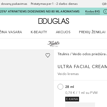
ovanų pakavimas Pristatymas per 1 - 2 darbo dienas
GR
I 25%* ATRINKTIEMS DIDESNIEMS NEI 80 ML AROMATAMS
Kodas:
BIG
Į Douglas pagrindinį pu
ŽINA VASARA
K-BEAUTY
AKCIJOS
PREKIŲ ŽENKLAI
meniu
aryti Amžina vasara meniu
Atidaryti AKCIJOS meniu
Atidaryti PREKIŲ 
Titulinis
Veido odos priežiūra
ULTRA FACIAL
CREA
Veido kremas
28 ml
0,78 €
 / 
1
ml
su PVM
E-KAINA