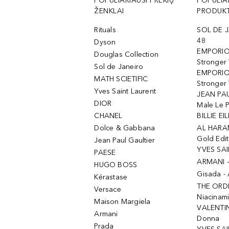
POPULIARIAUSI PREKIŲ
POPULIA
ŽENKLAI
PRODUKT
Rituals
SOL DE J
48
Dyson
EMPORIO
Douglas Collection
Stronger
Sol de Janeiro
EMPORIO
MATH SCIETIFIC
Stronger 
Yves Saint Laurent
JEAN PAU
DIOR
Male Le 
CHANEL
BILLIE EIL
Dolce & Gabbana
AL HARA
Gold Edit
Jean Paul Gaultier
YVES SAI
PAESE
ARMANI 
HUGO BOSS
Gisada -
Kérastase
THE ORD
Versace
Niacinam
Maison Margiela
VALENTIN
Armani
Donna
Prada