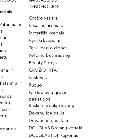
NCIJOS
NAUJAUSIOS
TENDENCIJOS
mobilio
Grožio vasara
Patarimai ir
Vasaros aromatai
os
Moteriški kvepalai
mai ir
Vyriški kvepalai
os
Tęsk įdegio dienas
mės –
Kelionių būtiniausieji
ertų
Beauty Storys
rimai ir
GROŽIO HITAI
os
Vestuvės
 Patarimai ir
Ruduo
os
Parduotuvių grožio
žiūros
paslaugos
tvarka
Raskite tobulą dovaną
imas –
Dovanų idėjos Jai
ertų
Dovanų idėjos Jam
DOUGLAS Dovanų kortelė
garbanos
DOUGLAS PDF kuponas