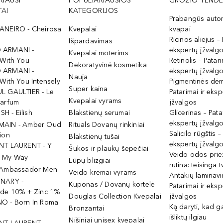
RIAUSI
POPULIARIAUSIOS
GROŽIO TENDE
AI
KATEGORIJOS
Prabangūs auto
ANEIRO - Cheirosa
Kvepalai
kvapai
Ricinos aliejus – 
Išpardavimas
 ARMANI -
ekspertų įžvalg
Kvepalai moterims
 With You
Retinolis – Patari
Dekoratyvinė kosmetika
 ARMANI -
ekspertų įžvalg
Nauja
With You Intensely
Pigmentinės dė
Super kaina
L GAULTIER - Le
Patarimai ir eksp
Kvepalai vyrams
Parfum
įžvalgos
ISH - Eilish
Blakstienų serumai
Glicerinas – Pata
ekspertų įžvalg
MAIN - Amber Oud
Rituals Dovanų rinkiniai
Salicilo rūgštis –
ion
Blakstienų tušai
ekspertų įžvalg
NT LAURENT - Y
Šukos ir plaukų šepečiai
Veido odos prie
- My Way
Lūpų blizgiai
rutina: teisinga 
 Ambassador Men
Veido kremai vyrams
Antakių laminav
INARY -
Kuponas / Dovanų kortelė
Patarimai ir eksp
ide 10% + Zinc 1%
Douglas Collection Kvepalai
įžvalgos
O - Born In Roma
Ką daryti, kad 
Bronzantai
išliktų ilgiau
Nišiniai unisex kvepalai