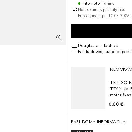
Internete
:
Turime
Nemokamas pristatymas
Pristatymas: pr, 10.08.2026
Douglas parduotuvė
Parduotuvės, kuriose galima
Praleisti slankiklį
NEMOKAM
TIK PROGR
TITANIUM 
moteriškas
0,00 €
PAPILDOMA INFORMACIJA