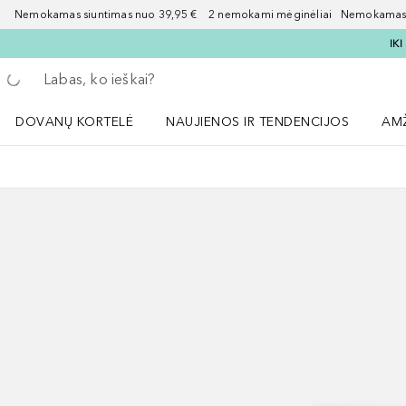
Nemokamas siuntimas nuo 39,95 € 2 nemokami mėginėliai Nemokamas d
IK
Grįžk atgal
Vykdykite paiešką
DOVANŲ KORTELĖ
NAUJIENOS IR TENDENCIJOS
AM
Atidaryti NAUJIENOS IR TENDENCIJOS 
Atid