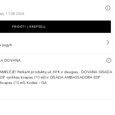
–an, 11.08.2026
PRIDĖTI Į KREPŠELĮ
 įsigyti
A DOVANA
AMĖLĖJE! Perkant produktų už 69 € ir daugiau - DOVANA GISADA
EDP vyriškas kvapas (10 ml) ir GISADA AMBASSADORA EDP
 kvapas (10 ml). Kodas – GA