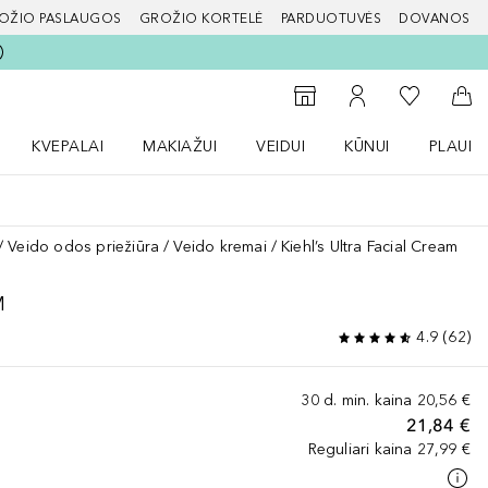
OŽIO PASLAUGOS
GROŽIO KORTELĖ
PARDUOTUVĖS
DOVANOS
slapį
Į mano nor
Į parduotuvių paiešką
Į mano paskyrą
Į kr
KVEPALAI
MAKIAŽUI
VEIDUI
KŪNUI
PLAUK
ŽENKLAI meniu
Atidaryti Kvepalai meniu
Atidaryti MAKIAŽUI meniu
Atidaryti VEIDUI meniu
Atidaryti KŪNUI men
Atidaryt
Veido odos priežiūra
Veido kremai
Kiehl’s Ultra Facial Cream
M
4.9
(
62
)
30 d. min. kaina
20,56 €
21,84 €
Reguliari kaina
27,99 €