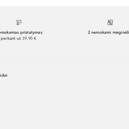
mokamas pristatymas
2 nemokami mėginėli
perkant už 39,95 €
ūdai