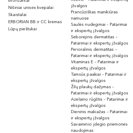
Bronzantai
įžvalgos
Nišiniai unisex kvepalai
Prancūziškas manikiūras
Skaistalai
namuose
ERBORIAN BB ir CC kremas
Saulės nudegimai – Patarimai
Lūpų pieštukai
ir ekspertų įžvalgos
Seborėjinis dermatitas –
Patarimai ir ekspertų įžvalgos
Perioralinis dermatitas –
Patarimai ir ekspertų įžvalgos
Vitaminas E – Patarimai ir
ekspertų įžvalgos
Tamsūs paakiai – Patarimai ir
ekspertų įžvalgos
Žilų plaukų dažymas –
Patarimai ir ekspertų įžvalgos
Azelaino rūgštis – Patarimai ir
ekspertų įžvalgos
Dieninis makiažas – Patarimai
ir ekspertų įžvalgos
Savaiminio įdegio priemonės
naudojimas