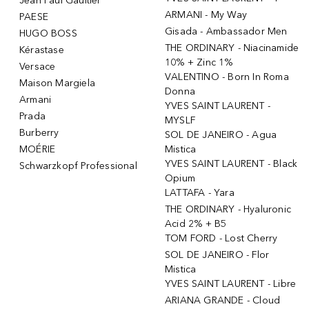
Jean Paul Gaultier
ARMANI - My Way
PAESE
Gisada - Ambassador Men
HUGO BOSS
THE ORDINARY - Niacinamide
Kérastase
10% + Zinc 1%
Versace
VALENTINO - Born In Roma
Maison Margiela
Donna
Armani
YVES SAINT LAURENT -
Prada
MYSLF
Burberry
SOL DE JANEIRO - Agua
MOÉRIE
Mistica
YVES SAINT LAURENT - Black
Schwarzkopf Professional
Opium
LATTAFA - Yara
THE ORDINARY - Hyaluronic
Acid 2% + B5
TOM FORD - Lost Cherry
SOL DE JANEIRO - Flor
Mistica
YVES SAINT LAURENT - Libre
ARIANA GRANDE - Cloud