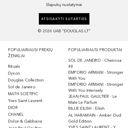
Slapukų nustatymai
ATSISAKYTI SUTARTIES
©
2026
UAB "DOUGLAS LT"
POPULIARIAUSI PREKIŲ
POPULIARIAUSI PRODUKTAI
ŽENKLAI
SOL DE JANEIRO - Cheirosa
Rituals
48
EMPORIO ARMANI - Stronger
Dyson
With You
Douglas Collection
EMPORIO ARMANI - Stronger
Sol de Janeiro
With You Intensely
MATH SCIETIFIC
JEAN PAUL GAULTIER - Le
Yves Saint Laurent
Male Le Parfum
DIOR
BILLIE EILISH - Eilish
CHANEL
AL HARAMAIN - Amber Oud
Dolce & Gabbana
Gold Edition
YVES SAINT LAURENT - Y