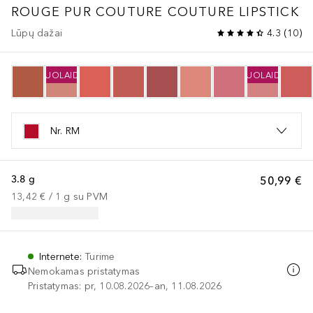
ROUGE PUR COUTURE
COUTURE LIPSTICK
Lūpų dažai
4.3
(
10
)
NUOLAIDA
NUOLAIDA
Nr. RM
3.8 g
50,99 €
13,42 €
 / 
1
g
su PVM
Internete
:
Turime
Nemokamas pristatymas
Pristatymas: pr, 10.08.2026–an, 11.08.2026