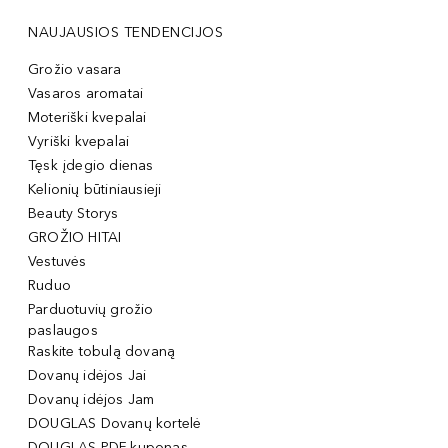
NAUJAUSIOS TENDENCIJOS
Grožio vasara
Vasaros aromatai
Moteriški kvepalai
Vyriški kvepalai
Tęsk įdegio dienas
Kelionių būtiniausieji
Beauty Storys
GROŽIO HITAI
Vestuvės
Ruduo
Parduotuvių grožio
paslaugos
Raskite tobulą dovaną
Dovanų idėjos Jai
Dovanų idėjos Jam
DOUGLAS Dovanų kortelė
DOUGLAS PDF kuponas