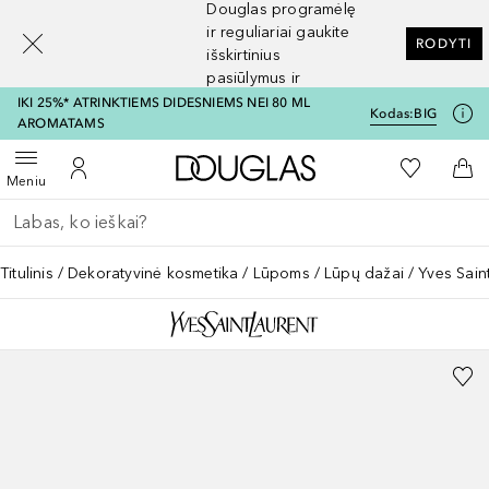
Douglas programėlę
[navigation.slideout.screenreader]
ir reguliariai gaukite
RODYTI
išskirtinius
pasiūlymus ir
nuolaidas
IKI 25%* ATRINKTIEMS DIDESNIEMS NEI 80 ML
Kodas:
BIG
AROMATAMS
Į Douglas pagrindinį pu
Į mano nor
Atidaryti meniu
Į mano paskyrą
Į kr
Meniu
Grįžk atgal
Vykdykite paiešką
Titulinis
Dekoratyvinė kosmetika
Lūpoms
Lūpų dažai
Yves Sain