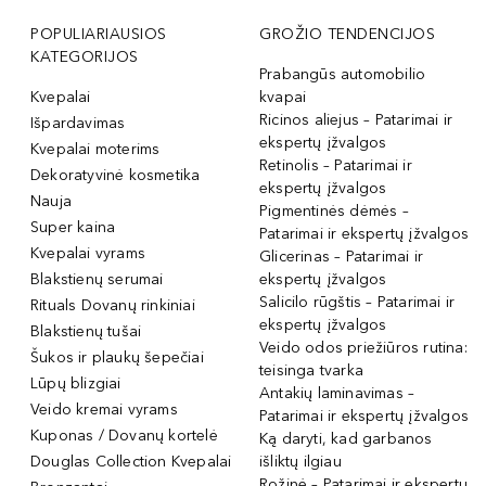
POPULIARIAUSIOS
GROŽIO TENDENCIJOS
KATEGORIJOS
Prabangūs automobilio
Kvepalai
kvapai
Ricinos aliejus – Patarimai ir
Išpardavimas
ekspertų įžvalgos
Kvepalai moterims
Retinolis – Patarimai ir
Dekoratyvinė kosmetika
ekspertų įžvalgos
Nauja
Pigmentinės dėmės –
Super kaina
Patarimai ir ekspertų įžvalgos
Kvepalai vyrams
Glicerinas – Patarimai ir
Blakstienų serumai
ekspertų įžvalgos
Salicilo rūgštis – Patarimai ir
Rituals Dovanų rinkiniai
ekspertų įžvalgos
Blakstienų tušai
Veido odos priežiūros rutina:
Šukos ir plaukų šepečiai
teisinga tvarka
Lūpų blizgiai
Antakių laminavimas –
Veido kremai vyrams
Patarimai ir ekspertų įžvalgos
Kuponas / Dovanų kortelė
Ką daryti, kad garbanos
Douglas Collection Kvepalai
išliktų ilgiau
Rožinė – Patarimai ir ekspertų