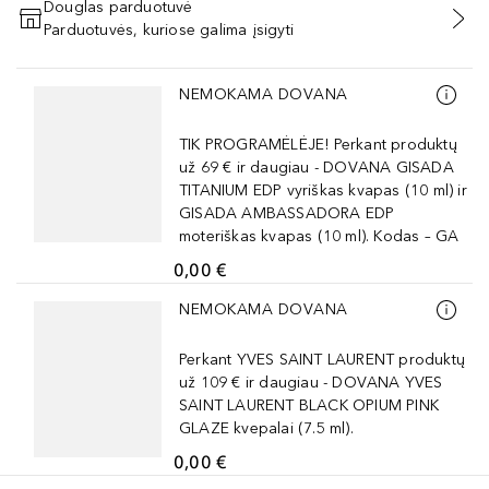
Douglas parduotuvė
Parduotuvės, kuriose galima įsigyti
PRIDĖTI Į KREPŠELĮ
Praleisti slankiklį
NEMOKAMA DOVANA
TIK PROGRAMĖLĖJE! Perkant produktų
už 69 € ir daugiau - DOVANA GISADA
TITANIUM EDP vyriškas kvapas (10 ml) ir
GISADA AMBASSADORA EDP
moteriškas kvapas (10 ml). Kodas – GA
0,00 €
Praleisti slankiklį
NEMOKAMA DOVANA
Perkant YVES SAINT LAURENT produktų
už 109 € ir daugiau - DOVANA YVES
SAINT LAURENT BLACK OPIUM PINK
GLAZE kvepalai (7.5 ml).
0,00 €