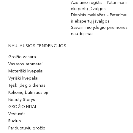
Azelaino rūgštis – Patarimai ir
ekspertų įžvalgos
Dieninis makiažas – Patarimai
ir ekspertų įžvalgos
Savaiminio įdegio priemonės
naudojimas
NAUJAUSIOS TENDENCIJOS
Grožio vasara
Vasaros aromatai
Moteriški kvepalai
Vyriški kvepalai
Tęsk įdegio dienas
Kelionių būtiniausieji
Beauty Storys
GROŽIO HITAI
Vestuvės
Ruduo
Parduotuvių grožio