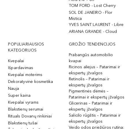
TOM FORD - Lost Cherry
SOL DE JANEIRO - Flor
Mistica
YVES SAINT LAURENT - Libre
ARIANA GRANDE - Cloud
POPULIARIAUSIOS
GROŽIO TENDENCIJOS
KATEGORIJOS
Prabangūs automobilio
Kvepalai
kvapai
Ricinos aliejus – Patarimai ir
Išpardavimas
ekspertų įžvalgos
Kvepalai moterims
Retinolis – Patarimai ir
Dekoratyvinė kosmetika
ekspertų įžvalgos
Nauja
Pigmentinės dėmės –
Super kaina
Patarimai ir ekspertų įžvalgos
Kvepalai vyrams
Glicerinas – Patarimai ir
Blakstienų serumai
ekspertų įžvalgos
Salicilo rūgštis – Patarimai ir
Rituals Dovanų rinkiniai
ekspertų įžvalgos
Blakstienų tušai
Veido odos priežiūros rutina: