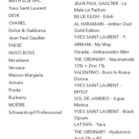
MATH SCIETIFIC
JEAN PAUL GAULTIER - Le
Yves Saint Laurent
Male Le Parfum
DIOR
BILLIE EILISH - Eilish
CHANEL
AL HARAMAIN - Amber Oud
Dolce & Gabbana
Gold Edition
YVES SAINT LAURENT - Y
Jean Paul Gaultier
ARMANI - My Way
PAESE
Gisada - Ambassador Men
HUGO BOSS
THE ORDINARY - Niacinamide
Kérastase
10% + Zinc 1%
Versace
VALENTINO - Born In Roma
Maison Margiela
Donna
Armani
YVES SAINT LAURENT -
Prada
MYSLF
Burberry
SOL DE JANEIRO - Agua
MOÉRIE
Mistica
YVES SAINT LAURENT - Black
Schwarzkopf Professional
Opium
LATTAFA - Yara
THE ORDINARY - Hyaluronic
Acid 2% + B5