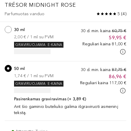
TRÉSOR MIDNIGHT ROSE
Parfumuotas vanduo
5
(
4
)
30 ml
30 d. min. kaina
60,75 €
2,00 €
 / 
1
ml
su PVM
59,95 €
Reguliari kaina
81,00 €
GRAVIRUOJAMA
E-KAINA
50 ml
30 d. min. kaina
87,75 €
1,74 €
 / 
1
ml
su PVM
86,96 €
Reguliari kaina
117,00 €
GRAVIRUOJAMA
E-KAINA
Pasirenkamas graviravimas (+ 3,89 €)
Ant šio gaminio buteliuko galima išgraviruoti asmeninį
tekstą.