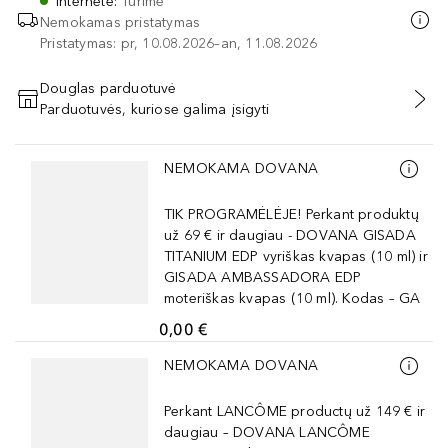
Internete
:
Turime
Nemokamas pristatymas
Pristatymas: pr, 10.08.2026–an, 11.08.2026
Douglas parduotuvė
Parduotuvės, kuriose galima įsigyti
PRIDĖTI Į KREPŠELĮ
Praleisti slankiklį
NEMOKAMA DOVANA
TIK PROGRAMĖLĖJE! Perkant produktų
už 69 € ir daugiau - DOVANA GISADA
TITANIUM EDP vyriškas kvapas (10 ml) ir
GISADA AMBASSADORA EDP
moteriškas kvapas (10 ml). Kodas – GA
0,00 €
Praleisti slankiklį
NEMOKAMA DOVANA
Perkant LANCÔME productų už 149 € ir
daugiau – DOVANA LANCÔME