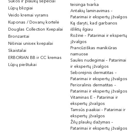
Šukos ir plaukų šepečiai
teisinga tvarka
Lūpų blizgiai
Antakių laminavimas –
Veido kremai vyrams
Patarimai ir ekspertų įžvalgos
Kuponas / Dovanų kortelė
Ką daryti, kad garbanos
Douglas Collection Kvepalai
išliktų ilgiau
Rožinė – Patarimai ir ekspertų
Bronzantai
įžvalgos
Nišiniai unisex kvepalai
Prancūziškas manikiūras
Skaistalai
namuose
ERBORIAN BB ir CC kremas
Saulės nudegimai – Patarimai
Lūpų pieštukai
ir ekspertų įžvalgos
Seborėjinis dermatitas –
Patarimai ir ekspertų įžvalgos
Perioralinis dermatitas –
Patarimai ir ekspertų įžvalgos
Vitaminas E – Patarimai ir
ekspertų įžvalgos
Tamsūs paakiai – Patarimai ir
ekspertų įžvalgos
Žilų plaukų dažymas –
Patarimai ir ekspertų įžvalgos