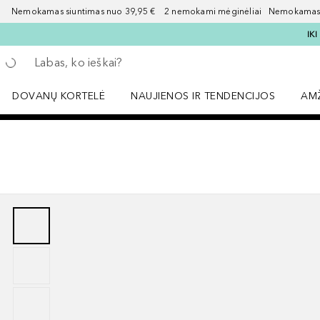
Nemokamas siuntimas nuo 39,95 € 2 nemokami mėginėliai Nemokamas d
IK
Grįžk atgal
Vykdykite paiešką
DOVANŲ KORTELĖ
NAUJIENOS IR TENDENCIJOS
AM
Atidaryti NAUJIENOS IR TENDENCIJOS 
Atid