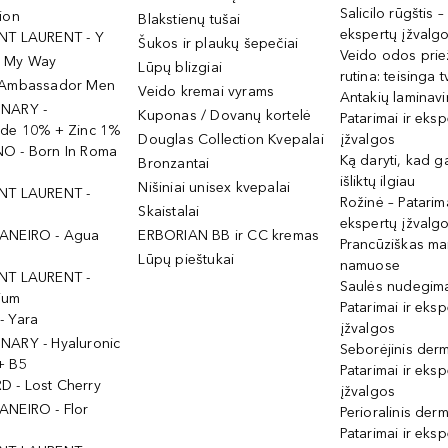
Salicilo rūgštis –
ion
Blakstienų tušai
ekspertų įžvalg
NT LAURENT - Y
Šukos ir plaukų šepečiai
Veido odos prie
- My Way
Lūpų blizgiai
rutina: teisinga 
 Ambassador Men
Veido kremai vyrams
Antakių laminav
INARY -
Kuponas / Dovanų kortelė
Patarimai ir eksp
ide 10% + Zinc 1%
Douglas Collection Kvepalai
įžvalgos
O - Born In Roma
Ką daryti, kad 
Bronzantai
išliktų ilgiau
Nišiniai unisex kvepalai
NT LAURENT -
Rožinė – Patarima
Skaistalai
ekspertų įžvalg
ANEIRO - Agua
ERBORIAN BB ir CC kremas
Prancūziškas ma
Lūpų pieštukai
namuose
NT LAURENT -
Saulės nudegima
ium
Patarimai ir eksp
- Yara
įžvalgos
NARY - Hyaluronic
Seborėjinis derm
+ B5
Patarimai ir eksp
 - Lost Cherry
įžvalgos
ANEIRO - Flor
Perioralinis derm
Patarimai ir eksp