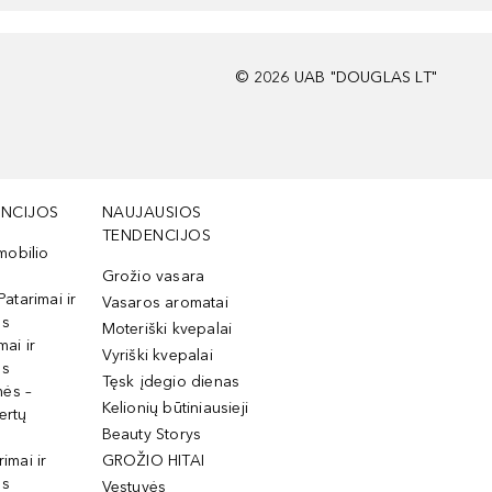
©
2026
UAB "DOUGLAS LT"
NCIJOS
NAUJAUSIOS
TENDENCIJOS
mobilio
Grožio vasara
Patarimai ir
Vasaros aromatai
os
Moteriški kvepalai
mai ir
Vyriški kvepalai
os
Tęsk įdegio dienas
mės –
Kelionių būtiniausieji
ertų
Beauty Storys
rimai ir
GROŽIO HITAI
os
Vestuvės