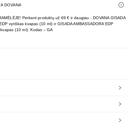
A DOVANA
AMĖLĖJE! Perkant produktų už 69 € ir daugiau - DOVANA GISADA
EDP vyriškas kvapas (10 ml) ir GISADA AMBASSADORA EDP
 kvapas (10 ml). Kodas – GA
OPHERYL ACETATE | PROPYLENE CARBONATE | HYDROGENATED CASTO