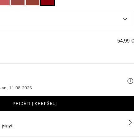
54,99 €
6–an, 11.08.2026
PRIDĖTI Į KREPŠELĮ
įsigyti