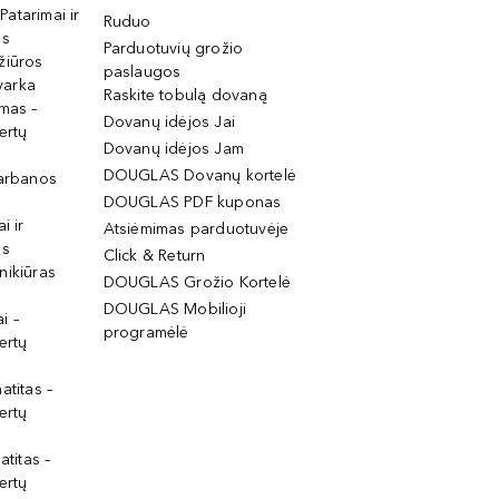
 Patarimai ir
Ruduo
os
Parduotuvių grožio
žiūros
paslaugos
tvarka
Raskite tobulą dovaną
imas –
Dovanų idėjos Jai
ertų
Dovanų idėjos Jam
DOUGLAS Dovanų kortelė
garbanos
DOUGLAS PDF kuponas
i ir
Atsiėmimas parduotuvėje
os
Click & Return
nikiūras
DOUGLAS Grožio Kortelė
DOUGLAS Mobilioji
i –
programėlė
ertų
atitas –
ertų
atitas –
ertų