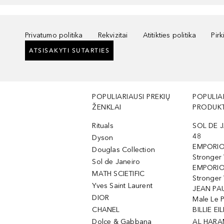
Privatumo politika
Rekvizitai
Atitikties politika
Pir
ATSISAKYTI SUTARTIES
POPULIARIAUSI PREKIŲ
POPULIA
ŽENKLAI
PRODUKT
Rituals
SOL DE J
48
Dyson
EMPORIO
Douglas Collection
Stronger
Sol de Janeiro
EMPORIO
MATH SCIETIFIC
Stronger 
Yves Saint Laurent
JEAN PAU
DIOR
Male Le 
CHANEL
BILLIE EIL
Dolce & Gabbana
AL HARA