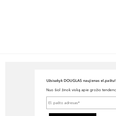
Užsisakyk DOUGLAS naujienas el.paštu!
Nuo šiol žinok viską apie grožio tendencij
El. pašto adresas
*