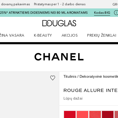
ovanų pakavimas Pristatymas per 1 - 2 darbo dienas
GR
I 25%* ATRINKTIEMS DIDESNIEMS NEI 80 ML AROMATAMS
Kodas:
BIG
Į Douglas pagrindinį pu
ŽINA VASARA
K-BEAUTY
AKCIJOS
PREKIŲ ŽENKLAI
meniu
aryti Amžina vasara meniu
Atidaryti AKCIJOS meniu
Atidaryti PREKIŲ 
Titulinis
Dekoratyvinė kosmeti
ROUGE ALLURE
INT
Lūpų dažai