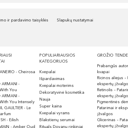
kimo ir pardavimo taisyklės
Slapukų nustatymai
RIAUSI
POPULIARIAUSIOS
GROŽIO TENDE
AI
KATEGORIJOS
Prabangūs auto
ANEIRO - Cheirosa
Kvepalai
kvapai
Ricinos aliejus – 
Išpardavimas
 ARMANI -
ekspertų įžvalg
Kvepalai moterims
 With You
Retinolis – Patari
Dekoratyvinė kosmetika
 ARMANI -
ekspertų įžvalg
Nauja
With You Intensely
Pigmentinės dė
Super kaina
L GAULTIER - Le
Patarimai ir eksp
Kvepalai vyrams
Parfum
įžvalgos
ISH - Eilish
Blakstienų serumai
Glicerinas – Pata
ekspertų įžvalg
MAIN - Amber Oud
Rituals Dovanų rinkiniai