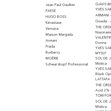
Gold Edit
Jean Paul Gaultier
YVES SAI
PAESE
ARMANI 
HUGO BOSS
Gisada -
Kérastase
THE ORD
Versace
Niacinam
Maison Margiela
VALENTIN
Armani
Donna
Prada
YVES SAI
Burberry
MYSLF
MOÉRIE
SOL DE J
Mistica
Schwarzkopf Professional
YVES SAI
Black Op
LATTAFA 
THE ORDI
Acid 2% 
TOM FORD
SOL DE J
Mistica