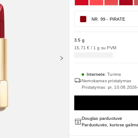
NR. 99 - PIRATE
3.5 g
15,71 €
 / 
1
g
su PVM
Internete
:
Turime
Nemokamas pristatymas
Pristatymas: pr, 10.08.202
Douglas parduotuvė
Parduotuvės, kuriose galima 
Praleisti slankiklį