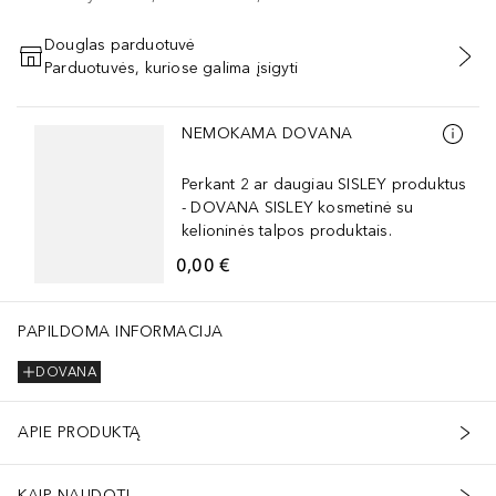
Douglas parduotuvė
Parduotuvės, kuriose galima įsigyti
PRIDĖTI Į KREPŠELĮ
Praleisti slankiklį
NEMOKAMA DOVANA
Perkant 2 ar daugiau SISLEY produktus
- DOVANA SISLEY kosmetinė su
kelioninės talpos produktais.
0,00 €
PAPILDOMA INFORMACIJA
DOVANA
APIE PRODUKTĄ
KAIP NAUDOTI