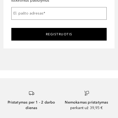
išskirtinius pasiūlymus
El. pašto adresas
*
REGISTRUOTIS
Pristatymas per 1 - 2 darbo
Nemokamas pristatymas
dienas
perkant už 39,95 €