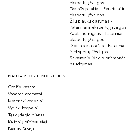
ekspertų įžvalgos
Tamsūs paakiai – Patarimai ir
ekspertų įžvalgos
Žilų plaukų dažymas –
Patarimai ir ekspertų įžvalgos
Azelaino rūgštis – Patarimai ir
ekspertų įžvalgos
Dieninis makiažas – Patarimai
ir ekspertų įžvalgos
Savaiminio įdegio priemonės
naudojimas
NAUJAUSIOS TENDENCIJOS
Grožio vasara
Vasaros aromatai
Moteriški kvepalai
Vyriški kvepalai
Tęsk įdegio dienas
Kelionių būtiniausieji
Beauty Storys