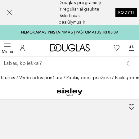
Douglas programėlę
[navigation.slideout.screenreader]
ir reguliariai gaukite
RODYTI
išskirtinius
pasiūlymus ir
nuolaidas
NEMOKAMAS PRISTATYMAS Į PAŠTOMATUS IKI 08 09
Į Douglas pagrindinį pu
Į mano nor
Atidaryti meniu
Į mano paskyrą
Į kr
Meniu
Grįžk atgal
Vykdykite paiešką
Titulinis
Veido odos priežiūra
Paakių odos priežiūra
Paakių kre