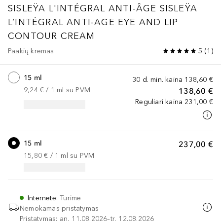
SISLEŸA L'INTÉGRAL ANTI-ÂGE
SISLEŸA
L’INTÉGRAL ANTI-AGE EYE AND LIP
CONTOUR CREAM
Paakių kremas
5
(
1
)
15 ml
30 d. min. kaina
138,60 €
9,24 €
 / 
1
ml
su PVM
138,60 €
Reguliari kaina
231,00 €
15 ml
237,00 €
15,80 €
 / 
1
ml
su PVM
Internete
:
Turime
Nemokamas pristatymas
Pristatymas: an, 11.08.2026–tr, 12.08.2026