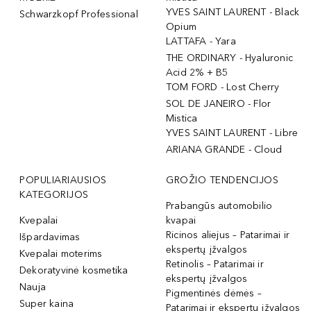
YVES SAINT LAURENT - Black
Schwarzkopf Professional
Opium
LATTAFA - Yara
THE ORDINARY - Hyaluronic
Acid 2% + B5
TOM FORD - Lost Cherry
SOL DE JANEIRO - Flor
Mistica
YVES SAINT LAURENT - Libre
ARIANA GRANDE - Cloud
POPULIARIAUSIOS
GROŽIO TENDENCIJOS
KATEGORIJOS
Prabangūs automobilio
Kvepalai
kvapai
Ricinos aliejus – Patarimai ir
Išpardavimas
ekspertų įžvalgos
Kvepalai moterims
Retinolis – Patarimai ir
Dekoratyvinė kosmetika
ekspertų įžvalgos
Nauja
Pigmentinės dėmės –
Super kaina
Patarimai ir ekspertų įžvalgos