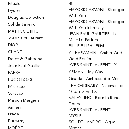
Rituals
48
EMPORIO ARMANI - Stronger
Dyson
With You
Douglas Collection
EMPORIO ARMANI - Stronger
Sol de Janeiro
With You Intensely
MATH SCIETIFIC
JEAN PAUL GAULTIER - Le
Yves Saint Laurent
Male Le Parfum
DIOR
BILLIE EILISH - Eilish
CHANEL
AL HARAMAIN - Amber Oud
Dolce & Gabbana
Gold Edition
YVES SAINT LAURENT - Y
Jean Paul Gaultier
ARMANI - My Way
PAESE
Gisada - Ambassador Men
HUGO BOSS
THE ORDINARY - Niacinamide
Kérastase
10% + Zinc 1%
Versace
VALENTINO - Born In Roma
Maison Margiela
Donna
Armani
YVES SAINT LAURENT -
Prada
MYSLF
Burberry
SOL DE JANEIRO - Agua
MOÉRIE
Mistica