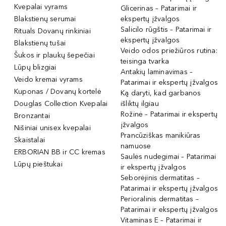
Kvepalai vyrams
Glicerinas – Patarimai ir
Blakstienų serumai
ekspertų įžvalgos
Salicilo rūgštis – Patarimai ir
Rituals Dovanų rinkiniai
ekspertų įžvalgos
Blakstienų tušai
Veido odos priežiūros rutina:
Šukos ir plaukų šepečiai
teisinga tvarka
Lūpų blizgiai
Antakių laminavimas –
Veido kremai vyrams
Patarimai ir ekspertų įžvalgos
Kuponas / Dovanų kortelė
Ką daryti, kad garbanos
Douglas Collection Kvepalai
išliktų ilgiau
Rožinė – Patarimai ir ekspertų
Bronzantai
įžvalgos
Nišiniai unisex kvepalai
Prancūziškas manikiūras
Skaistalai
namuose
ERBORIAN BB ir CC kremas
Saulės nudegimai – Patarimai
Lūpų pieštukai
ir ekspertų įžvalgos
Seborėjinis dermatitas –
Patarimai ir ekspertų įžvalgos
Perioralinis dermatitas –
Patarimai ir ekspertų įžvalgos
Vitaminas E – Patarimai ir