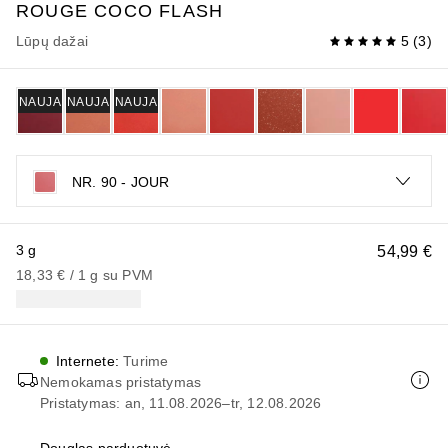
ROUGE COCO
FLASH
Lūpų dažai
5
(
3
)
NAUJA
NAUJA
NAUJA
NR. 90 - JOUR
3 g
54,99 €
18,33 €
 / 
1
g
su PVM
Internete
:
Turime
Nemokamas pristatymas
Pristatymas: an, 11.08.2026–tr, 12.08.2026
Douglas parduotuvė