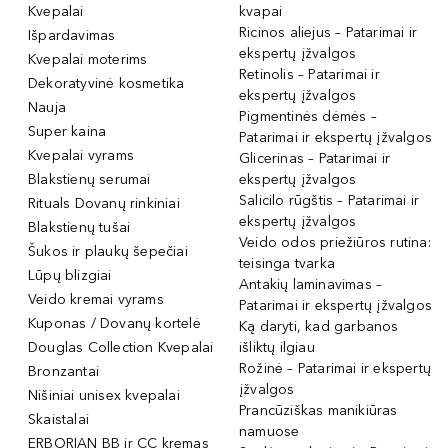
Kvepalai
kvapai
Ricinos aliejus – Patarimai ir
Išpardavimas
ekspertų įžvalgos
Kvepalai moterims
Retinolis – Patarimai ir
Dekoratyvinė kosmetika
ekspertų įžvalgos
Nauja
Pigmentinės dėmės –
Super kaina
Patarimai ir ekspertų įžvalgos
Kvepalai vyrams
Glicerinas – Patarimai ir
Blakstienų serumai
ekspertų įžvalgos
Salicilo rūgštis – Patarimai ir
Rituals Dovanų rinkiniai
ekspertų įžvalgos
Blakstienų tušai
Veido odos priežiūros rutina:
Šukos ir plaukų šepečiai
teisinga tvarka
Lūpų blizgiai
Antakių laminavimas –
Veido kremai vyrams
Patarimai ir ekspertų įžvalgos
Kuponas / Dovanų kortelė
Ką daryti, kad garbanos
Douglas Collection Kvepalai
išliktų ilgiau
Rožinė – Patarimai ir ekspertų
Bronzantai
įžvalgos
Nišiniai unisex kvepalai
Prancūziškas manikiūras
Skaistalai
namuose
ERBORIAN BB ir CC kremas