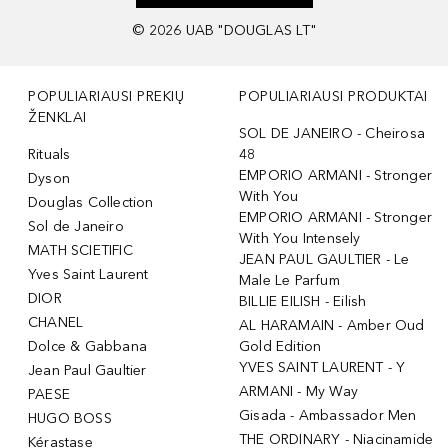
©
2026
UAB "DOUGLAS LT"
POPULIARIAUSI PREKIŲ
POPULIARIAUSI PRODUKTAI
ŽENKLAI
SOL DE JANEIRO - Cheirosa
Rituals
48
EMPORIO ARMANI - Stronger
Dyson
With You
Douglas Collection
EMPORIO ARMANI - Stronger
Sol de Janeiro
With You Intensely
MATH SCIETIFIC
JEAN PAUL GAULTIER - Le
Yves Saint Laurent
Male Le Parfum
DIOR
BILLIE EILISH - Eilish
CHANEL
AL HARAMAIN - Amber Oud
Dolce & Gabbana
Gold Edition
YVES SAINT LAURENT - Y
Jean Paul Gaultier
ARMANI - My Way
PAESE
Gisada - Ambassador Men
HUGO BOSS
THE ORDINARY - Niacinamide
Kérastase