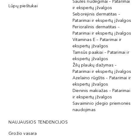
Saulės nudegimai – Patarimai
Lūpų pieštukai
ir ekspertų įžvalgos
Seborėjinis dermatitas –
Patarimai ir ekspertų įžvalgos
Perioralinis dermatitas –
Patarimai ir ekspertų įžvalgos
Vitaminas E – Patarimai ir
ekspertų įžvalgos
Tamsūs paakiai – Patarimai ir
ekspertų įžvalgos
Žilų plaukų dažymas –
Patarimai ir ekspertų įžvalgos
Azelaino rūgštis – Patarimai ir
ekspertų įžvalgos
Dieninis makiažas – Patarimai
ir ekspertų įžvalgos
Savaiminio įdegio priemonės
naudojimas
NAUJAUSIOS TENDENCIJOS
Grožio vasara