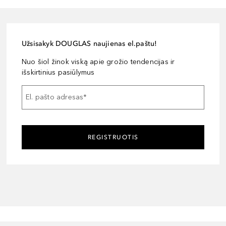
Užsisakyk DOUGLAS naujienas el.paštu!
Nuo šiol žinok viską apie grožio tendencijas ir
išskirtinius pasiūlymus
El. pašto adresas
*
REGISTRUOTIS