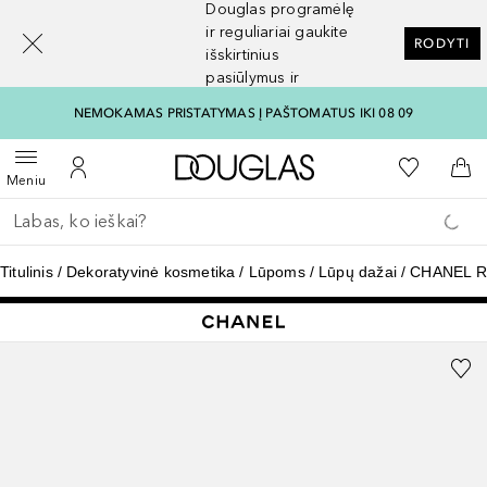
Douglas programėlę
[navigation.slideout.screenreader]
ir reguliariai gaukite
RODYTI
išskirtinius
pasiūlymus ir
nuolaidas
NEMOKAMAS PRISTATYMAS Į PAŠTOMATUS IKI 08 09
Į Douglas pagrindinį pu
Į mano nor
Atidaryti meniu
Į mano paskyrą
Į kr
Meniu
Grįžk atgal
Vykdykite paiešką
Titulinis
Dekoratyvinė kosmetika
Lūpoms
Lūpų dažai
CHANEL 