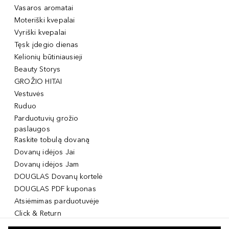
Vasaros aromatai
Moteriški kvepalai
Vyriški kvepalai
Tęsk įdegio dienas
Kelionių būtiniausieji
Beauty Storys
GROŽIO HITAI
Vestuvės
Ruduo
Parduotuvių grožio
paslaugos
Raskite tobulą dovaną
Dovanų idėjos Jai
Dovanų idėjos Jam
DOUGLAS Dovanų kortelė
DOUGLAS PDF kuponas
Atsiėmimas parduotuvėje
Click & Return
DOUGLAS Grožio Kortelė