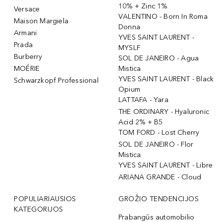
10% + Zinc 1%
Versace
VALENTINO - Born In Roma
Maison Margiela
Donna
Armani
YVES SAINT LAURENT -
Prada
MYSLF
Burberry
SOL DE JANEIRO - Agua
MOÉRIE
Mistica
YVES SAINT LAURENT - Black
Schwarzkopf Professional
Opium
LATTAFA - Yara
THE ORDINARY - Hyaluronic
Acid 2% + B5
TOM FORD - Lost Cherry
SOL DE JANEIRO - Flor
Mistica
YVES SAINT LAURENT - Libre
ARIANA GRANDE - Cloud
POPULIARIAUSIOS
GROŽIO TENDENCIJOS
KATEGORIJOS
Prabangūs automobilio