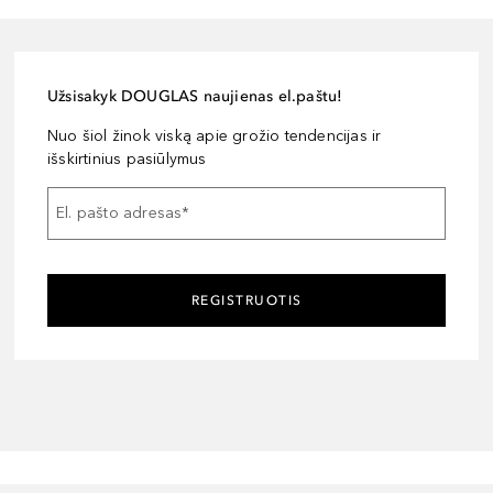
Užsisakyk DOUGLAS naujienas el.paštu!
Nuo šiol žinok viską apie grožio tendencijas ir
išskirtinius pasiūlymus
El. pašto adresas
*
REGISTRUOTIS