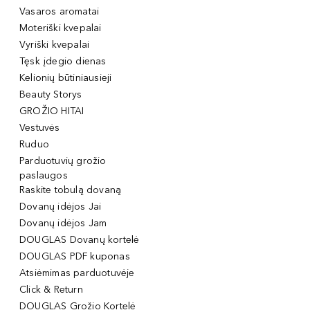
Vasaros aromatai
Moteriški kvepalai
Vyriški kvepalai
Tęsk įdegio dienas
Kelionių būtiniausieji
Beauty Storys
GROŽIO HITAI
Vestuvės
Ruduo
Parduotuvių grožio
paslaugos
Raskite tobulą dovaną
Dovanų idėjos Jai
Dovanų idėjos Jam
DOUGLAS Dovanų kortelė
DOUGLAS PDF kuponas
Atsiėmimas parduotuvėje
Click & Return
DOUGLAS Grožio Kortelė