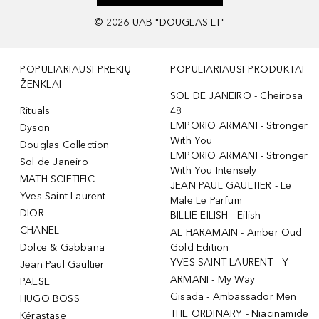
©
2026
UAB "DOUGLAS LT"
POPULIARIAUSI PREKIŲ
POPULIARIAUSI PRODUKTAI
ŽENKLAI
SOL DE JANEIRO - Cheirosa
Rituals
48
EMPORIO ARMANI - Stronger
Dyson
With You
Douglas Collection
EMPORIO ARMANI - Stronger
Sol de Janeiro
With You Intensely
MATH SCIETIFIC
JEAN PAUL GAULTIER - Le
Yves Saint Laurent
Male Le Parfum
DIOR
BILLIE EILISH - Eilish
CHANEL
AL HARAMAIN - Amber Oud
Dolce & Gabbana
Gold Edition
YVES SAINT LAURENT - Y
Jean Paul Gaultier
ARMANI - My Way
PAESE
Gisada - Ambassador Men
HUGO BOSS
THE ORDINARY - Niacinamide
Kérastase