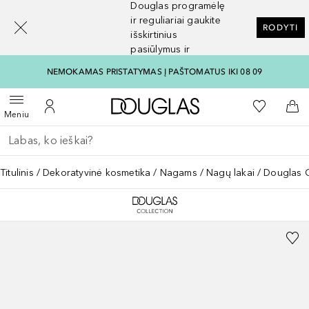
Douglas programėlę
[navigation.slideout.screenreader]
ir reguliariai gaukite
RODYTI
išskirtinius
pasiūlymus ir
nuolaidas
NEMOKAMAS PRISTATYMAS Į PAŠTOMATUS IKI 08 09
Į Douglas pagrindinį pu
Į mano nor
Atidaryti meniu
Į mano paskyrą
Į kr
Meniu
Grįžk atgal
Vykdykite paiešką
Titulinis
Dekoratyvinė kosmetika
Nagams
Nagų lakai
Douglas C