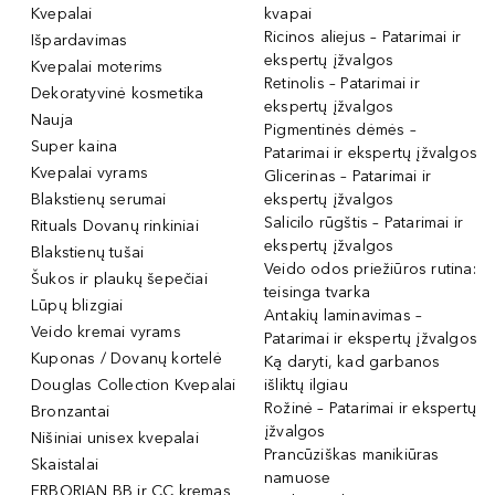
Kvepalai
kvapai
Ricinos aliejus – Patarimai ir
Išpardavimas
ekspertų įžvalgos
Kvepalai moterims
Retinolis – Patarimai ir
Dekoratyvinė kosmetika
ekspertų įžvalgos
Nauja
Pigmentinės dėmės –
Super kaina
Patarimai ir ekspertų įžvalgos
Kvepalai vyrams
Glicerinas – Patarimai ir
Blakstienų serumai
ekspertų įžvalgos
Salicilo rūgštis – Patarimai ir
Rituals Dovanų rinkiniai
ekspertų įžvalgos
Blakstienų tušai
Veido odos priežiūros rutina:
Šukos ir plaukų šepečiai
teisinga tvarka
Lūpų blizgiai
Antakių laminavimas –
Veido kremai vyrams
Patarimai ir ekspertų įžvalgos
Kuponas / Dovanų kortelė
Ką daryti, kad garbanos
Douglas Collection Kvepalai
išliktų ilgiau
Rožinė – Patarimai ir ekspertų
Bronzantai
įžvalgos
Nišiniai unisex kvepalai
Prancūziškas manikiūras
Skaistalai
namuose
ERBORIAN BB ir CC kremas