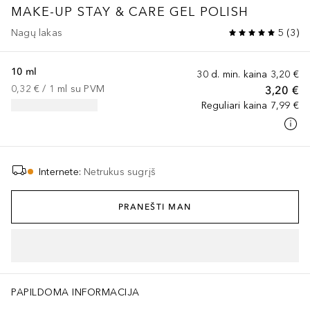
MAKE-UP
STAY & CARE GEL POLISH
Nagų lakas
5
(
3
)
10 ml
30 d. min. kaina
3,20 €
0,32 €
 / 
1
ml
su PVM
3,20 €
Reguliari kaina
7,99 €
Internete
:
Netrukus sugrįš
PRANEŠTI MAN
ITRATE, ISOPROPYL ALCOHOL, STEARALKONIUM BENTONITE, STYRE
PAPILDOMA INFORMACIJA