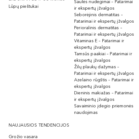
Saulės nudegimai – Patarimai
Lūpų pieštukai
ir ekspertų įžvalgos
Seborėjinis dermatitas –
Patarimai ir ekspertų įžvalgos
Perioralinis dermatitas –
Patarimai ir ekspertų įžvalgos
Vitaminas E – Patarimai ir
ekspertų įžvalgos
Tamsūs paakiai – Patarimai ir
ekspertų įžvalgos
Žilų plaukų dažymas –
Patarimai ir ekspertų įžvalgos
Azelaino rūgštis – Patarimai ir
ekspertų įžvalgos
Dieninis makiažas – Patarimai
ir ekspertų įžvalgos
Savaiminio įdegio priemonės
naudojimas
NAUJAUSIOS TENDENCIJOS
Grožio vasara