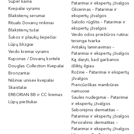
Super kaina
Patarimai ir ekspertų įžvalgos
Kvepalai vyrams
Glicerinas – Patarimai ir
Blakstienų serumai
ekspertų įžvalgos
Salicilo rūgštis – Patarimai ir
Rituals Dovanų rinkiniai
ekspertų įžvalgos
Blakstienų tušai
Veido odos priežiūros rutina:
Šukos ir plaukų šepečiai
teisinga tvarka
Lūpų blizgiai
Antakių laminavimas –
Veido kremai vyrams
Patarimai ir ekspertų įžvalgos
Kuponas / Dovanų kortelė
Ką daryti, kad garbanos
Douglas Collection Kvepalai
išliktų ilgiau
Rožinė – Patarimai ir ekspertų
Bronzantai
įžvalgos
Nišiniai unisex kvepalai
Prancūziškas manikiūras
Skaistalai
namuose
ERBORIAN BB ir CC kremas
Saulės nudegimai – Patarimai
Lūpų pieštukai
ir ekspertų įžvalgos
Seborėjinis dermatitas –
Patarimai ir ekspertų įžvalgos
Perioralinis dermatitas –
Patarimai ir ekspertų įžvalgos