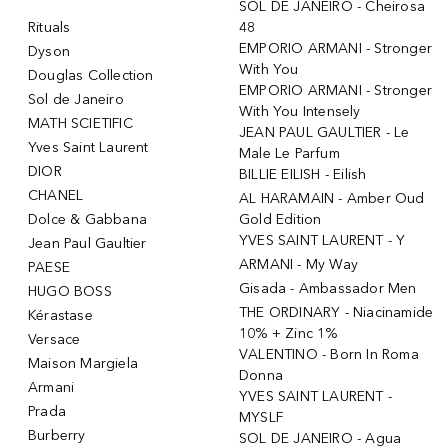
SOL DE JANEIRO - Cheirosa
Rituals
48
EMPORIO ARMANI - Stronger
Dyson
With You
Douglas Collection
EMPORIO ARMANI - Stronger
Sol de Janeiro
With You Intensely
MATH SCIETIFIC
JEAN PAUL GAULTIER - Le
Yves Saint Laurent
Male Le Parfum
DIOR
BILLIE EILISH - Eilish
CHANEL
AL HARAMAIN - Amber Oud
Dolce & Gabbana
Gold Edition
YVES SAINT LAURENT - Y
Jean Paul Gaultier
ARMANI - My Way
PAESE
Gisada - Ambassador Men
HUGO BOSS
THE ORDINARY - Niacinamide
Kérastase
10% + Zinc 1%
Versace
VALENTINO - Born In Roma
Maison Margiela
Donna
Armani
YVES SAINT LAURENT -
Prada
MYSLF
Burberry
SOL DE JANEIRO - Agua