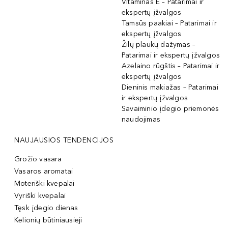
Vitaminas E – Patarimai ir
ekspertų įžvalgos
Tamsūs paakiai – Patarimai ir
ekspertų įžvalgos
Žilų plaukų dažymas –
Patarimai ir ekspertų įžvalgos
Azelaino rūgštis – Patarimai ir
ekspertų įžvalgos
Dieninis makiažas – Patarimai
ir ekspertų įžvalgos
Savaiminio įdegio priemonės
naudojimas
NAUJAUSIOS TENDENCIJOS
Grožio vasara
Vasaros aromatai
Moteriški kvepalai
Vyriški kvepalai
Tęsk įdegio dienas
Kelionių būtiniausieji