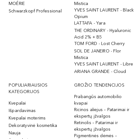
MOÉRIE
Mistica
YVES SAINT LAURENT - Black
Schwarzkopf Professional
Opium
LATTAFA - Yara
THE ORDINARY - Hyaluronic
Acid 2% + B5
TOM FORD - Lost Cherry
SOL DE JANEIRO - Flor
Mistica
YVES SAINT LAURENT - Libre
ARIANA GRANDE - Cloud
POPULIARIAUSIOS
GROŽIO TENDENCIJOS
KATEGORIJOS
Prabangūs automobilio
Kvepalai
kvapai
Ricinos aliejus – Patarimai ir
Išpardavimas
ekspertų įžvalgos
Kvepalai moterims
Retinolis – Patarimai ir
Dekoratyvinė kosmetika
ekspertų įžvalgos
Nauja
Pigmentinės dėmės –