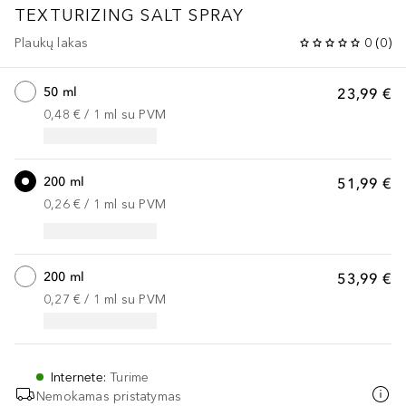
TEXTURIZING SALT SPRAY
Plaukų lakas
0
(
0
)
50 ml
23,99 €
0,48 €
 / 
1
ml
su PVM
200 ml
51,99 €
0,26 €
 / 
1
ml
su PVM
200 ml
53,99 €
0,27 €
 / 
1
ml
su PVM
Internete
:
Turime
Nemokamas pristatymas