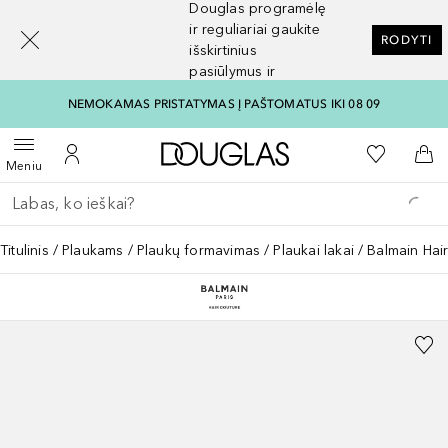
Douglas programėlę
[navigation.slideout.screenreader]
ir reguliariai gaukite
RODYTI
išskirtinius
pasiūlymus ir
nuolaidas
NEMOKAMAS PRISTATYMAS Į PAŠTOMATUS IKI 08 09
Į Douglas pagrindinį pu
Į mano nor
Atidaryti meniu
Į mano paskyrą
Į kr
Meniu
Grįžk atgal
Vykdykite paiešką
Titulinis
Plaukams
Plaukų formavimas
Plaukai lakai
Balmain Hair