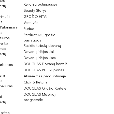
mės –
Kelionių būtiniausieji
ertų
Beauty Storys
rimai ir
GROŽIO HITAI
os
Vestuvės
 Patarimai ir
Ruduo
os
Parduotuvių grožio
žiūros
paslaugos
tvarka
Raskite tobulą dovaną
imas –
Dovanų idėjos Jai
ertų
Dovanų idėjos Jam
DOUGLAS Dovanų kortelė
garbanos
DOUGLAS PDF kuponas
i ir
Atsiėmimas parduotuvėje
os
Click & Return
nikiūras
DOUGLAS Grožio Kortelė
DOUGLAS Mobilioji
i –
programėlė
ertų
atitas –