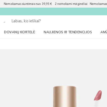
Nemokamas siuntimas nuo 39,95 € 2 nemokami mėginėliai Nemokamas d
Grįžk atgal
Vykdykite paiešką
DOVANŲ KORTELĖ
NAUJIENOS IR TENDENCIJOS
AM
Atidaryti NAUJIENOS IR TENDENCIJOS 
Atid