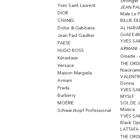
Stronger 
Yves Saint Laurent
JEAN PAU
DIOR
Male Le 
CHANEL
BILLIE EIL
Dolce & Gabbana
AL HARA
Gold Edit
Jean Paul Gaultier
YVES SAI
PAESE
ARMANI 
HUGO BOSS
Gisada -
Kérastase
THE ORD
Versace
Niacinam
Maison Margiela
VALENTIN
Armani
Donna
Prada
YVES SAI
Burberry
MYSLF
MOÉRIE
SOL DE J
Mistica
Schwarzkopf Professional
YVES SAI
Black Op
LATTAFA 
THE ORDI