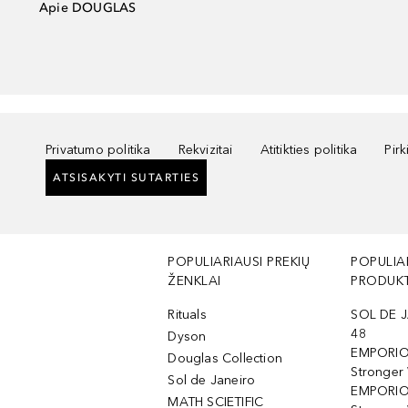
Apie DOUGLAS
Privatumo politika
Rekvizitai
Atitikties politika
Pir
ATSISAKYTI SUTARTIES
POPULIARIAUSI PREKIŲ
POPULIA
ŽENKLAI
PRODUKT
Rituals
SOL DE J
48
Dyson
EMPORIO
Douglas Collection
Stronger
Sol de Janeiro
EMPORIO
MATH SCIETIFIC