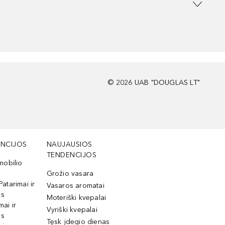
©
2026
UAB "DOUGLAS LT"
NCIJOS
NAUJAUSIOS
TENDENCIJOS
mobilio
Grožio vasara
Patarimai ir
Vasaros aromatai
os
Moteriški kvepalai
mai ir
Vyriški kvepalai
os
Tęsk įdegio dienas