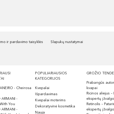
kimo ir pardavimo taisyklės
Slapukų nustatymai
RIAUSI
POPULIARIAUSIOS
GROŽIO TENDE
AI
KATEGORIJOS
Prabangūs auto
ANEIRO - Cheirosa
Kvepalai
kvapai
Ricinos aliejus – 
Išpardavimas
 ARMANI -
ekspertų įžvalg
Kvepalai moterims
 With You
Retinolis – Patari
Dekoratyvinė kosmetika
 ARMANI -
ekspertų įžvalg
Nauja