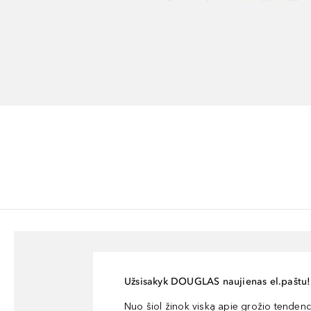
Užsisakyk DOUGLAS naujienas el.paštu!
Nuo šiol žinok viską apie grožio tendencij