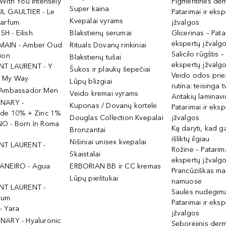
With You Intensely
Pigmentinės dė
Super kaina
L GAULTIER - Le
Patarimai ir eksp
Kvepalai vyrams
Parfum
įžvalgos
ISH - Eilish
Blakstienų serumai
Glicerinas – Pata
ekspertų įžvalg
MAIN - Amber Oud
Rituals Dovanų rinkiniai
Salicilo rūgštis –
ion
Blakstienų tušai
ekspertų įžvalg
NT LAURENT - Y
Šukos ir plaukų šepečiai
Veido odos prie
- My Way
Lūpų blizgiai
rutina: teisinga 
 Ambassador Men
Veido kremai vyrams
Antakių laminav
INARY -
Kuponas / Dovanų kortelė
Patarimai ir eksp
ide 10% + Zinc 1%
Douglas Collection Kvepalai
įžvalgos
O - Born In Roma
Ką daryti, kad 
Bronzantai
išliktų ilgiau
Nišiniai unisex kvepalai
NT LAURENT -
Rožinė – Patarima
Skaistalai
ekspertų įžvalg
ANEIRO - Agua
ERBORIAN BB ir CC kremas
Prancūziškas ma
Lūpų pieštukai
namuose
NT LAURENT -
Saulės nudegima
ium
Patarimai ir eksp
- Yara
įžvalgos
NARY - Hyaluronic
Seborėjinis derm