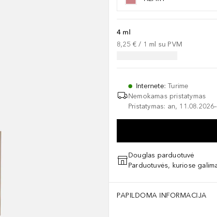
4 ml
8,25 €
 / 
1
ml
su PVM
Internete
:
Turime
Nemokamas pristatymas
Pristatymas: an, 11.08.2026–
Douglas parduotuvė
Parduotuvės, kuriose galima
PAPILDOMA INFORMACIJA