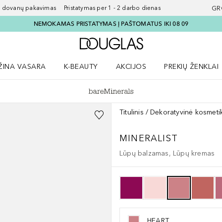
ovanų pakavimas Pristatymas per 1 - 2 darbo dienas
GR
NEMOKAMAS PRISTATYMAS Į PAŠTOMATUS IKI 08 09
Į Douglas pagrindinį pu
ŽINA VASARA
K-BEAUTY
AKCIJOS
PREKIŲ ŽENKLAI
meniu
aryti Amžina vasara meniu
Atidaryti AKCIJOS meniu
Atidaryti PREKIŲ 
Titulinis
Dekoratyvinė kosmeti
MINERALIST
Lūpų balzamas, Lūpų kremas
HEART