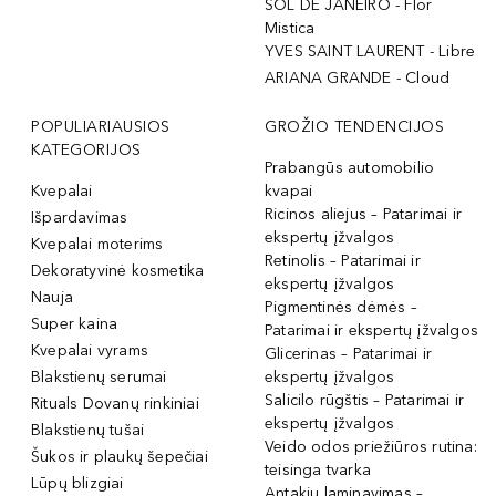
SOL DE JANEIRO - Flor
Mistica
YVES SAINT LAURENT - Libre
ARIANA GRANDE - Cloud
POPULIARIAUSIOS
GROŽIO TENDENCIJOS
KATEGORIJOS
Prabangūs automobilio
Kvepalai
kvapai
Ricinos aliejus – Patarimai ir
Išpardavimas
ekspertų įžvalgos
Kvepalai moterims
Retinolis – Patarimai ir
Dekoratyvinė kosmetika
ekspertų įžvalgos
Nauja
Pigmentinės dėmės –
Super kaina
Patarimai ir ekspertų įžvalgos
Kvepalai vyrams
Glicerinas – Patarimai ir
Blakstienų serumai
ekspertų įžvalgos
Salicilo rūgštis – Patarimai ir
Rituals Dovanų rinkiniai
ekspertų įžvalgos
Blakstienų tušai
Veido odos priežiūros rutina:
Šukos ir plaukų šepečiai
teisinga tvarka
Lūpų blizgiai
Antakių laminavimas –