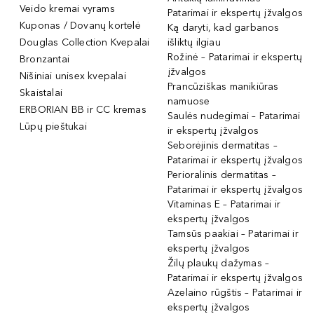
Veido kremai vyrams
Patarimai ir ekspertų įžvalgos
Kuponas / Dovanų kortelė
Ką daryti, kad garbanos
Douglas Collection Kvepalai
išliktų ilgiau
Rožinė – Patarimai ir ekspertų
Bronzantai
įžvalgos
Nišiniai unisex kvepalai
Prancūziškas manikiūras
Skaistalai
namuose
ERBORIAN BB ir CC kremas
Saulės nudegimai – Patarimai
Lūpų pieštukai
ir ekspertų įžvalgos
Seborėjinis dermatitas –
Patarimai ir ekspertų įžvalgos
Perioralinis dermatitas –
Patarimai ir ekspertų įžvalgos
Vitaminas E – Patarimai ir
ekspertų įžvalgos
Tamsūs paakiai – Patarimai ir
ekspertų įžvalgos
Žilų plaukų dažymas –
Patarimai ir ekspertų įžvalgos
Azelaino rūgštis – Patarimai ir
ekspertų įžvalgos