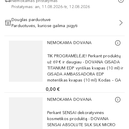
Nemokamas pristatymas
Pristatymas: an, 11.08.2026–tr, 12.08.2026
Douglas parduotuvė
Parduotuvės, kuriose galima įsigyti
PRIDĖTI Į KREPŠELĮ
Praleisti slankiklį
NEMOKAMA DOVANA
TIK PROGRAMĖLĖJE! Perkant produktų
už 69 € ir daugiau - DOVANA GISADA
TITANIUM EDP vyriškas kvapas (10 ml) ir
GISADA AMBASSADORA EDP
moteriškas kvapas (10 ml). Kodas – GA
0,00 €
Praleisti slankiklį
NEMOKAMA DOVANA
Perkant SENSAI dekoratyvinės
kosmetikos produktą - DOVANA
SENSAI ABSOLUTE SILK SILK MICRO