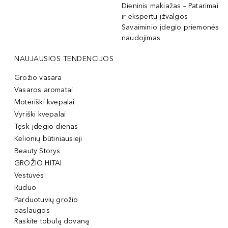
Dieninis makiažas – Patarimai
ir ekspertų įžvalgos
Savaiminio įdegio priemonės
naudojimas
NAUJAUSIOS TENDENCIJOS
Grožio vasara
Vasaros aromatai
Moteriški kvepalai
Vyriški kvepalai
Tęsk įdegio dienas
Kelionių būtiniausieji
Beauty Storys
GROŽIO HITAI
Vestuvės
Ruduo
Parduotuvių grožio
paslaugos
Raskite tobulą dovaną