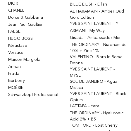
DIOR
BILLIE EILISH - Eilish
CHANEL
AL HARAMAIN - Amber Oud
Dolce & Gabbana
Gold Edition
YVES SAINT LAURENT - Y
Jean Paul Gaultier
ARMANI - My Way
PAESE
Gisada - Ambassador Men
HUGO BOSS
THE ORDINARY - Niacinamide
Kérastase
10% + Zinc 1%
Versace
VALENTINO - Born In Roma
Maison Margiela
Donna
Armani
YVES SAINT LAURENT -
Prada
MYSLF
Burberry
SOL DE JANEIRO - Agua
MOÉRIE
Mistica
YVES SAINT LAURENT - Black
Schwarzkopf Professional
Opium
LATTAFA - Yara
THE ORDINARY - Hyaluronic
Acid 2% + B5
TOM FORD - Lost Cherry