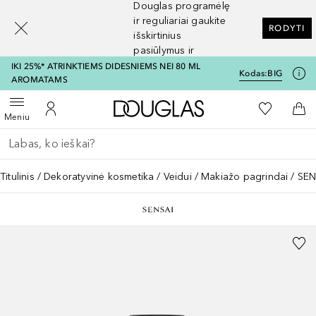
Douglas programėlę
[navigation.slideout.screenreader]
ir reguliariai gaukite
RODYTI
išskirtinius
pasiūlymus ir
nuolaidas
IKI 25%* ATRINKTIEMS DIDESNIEMS NEI 80 ML
Kodas:
BIG
AROMATAMS
Į Douglas pagrindinį pu
Į mano nor
Atidaryti meniu
Į mano paskyrą
Į kr
Meniu
Grįžk atgal
Vykdykite paiešką
Titulinis
Dekoratyvinė kosmetika
Veidui
Makiažo pagrindai
SEN