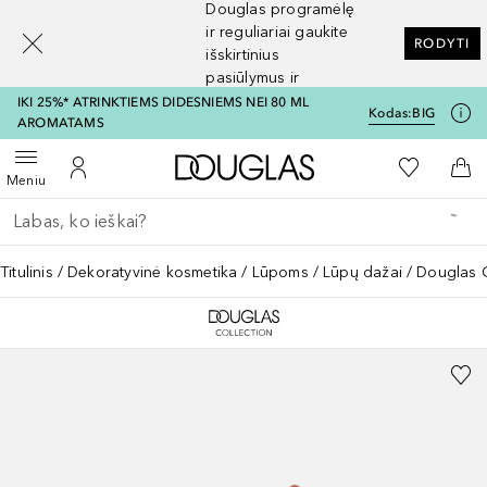
Douglas programėlę
[navigation.slideout.screenreader]
ir reguliariai gaukite
RODYTI
išskirtinius
pasiūlymus ir
nuolaidas
IKI 25%* ATRINKTIEMS DIDESNIEMS NEI 80 ML
Kodas:
BIG
AROMATAMS
Į Douglas pagrindinį pu
Į mano nor
Atidaryti meniu
Į mano paskyrą
Į kr
Meniu
Grįžk atgal
Vykdykite paiešką
Titulinis
Dekoratyvinė kosmetika
Lūpoms
Lūpų dažai
Douglas C