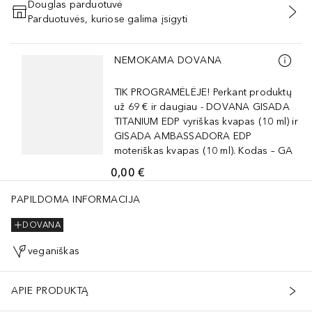
Douglas parduotuvė
Parduotuvės, kuriose galima įsigyti
PRIDĖTI Į KREPŠELĮ
Praleisti slankiklį
NEMOKAMA DOVANA
TIK PROGRAMĖLĖJE! Perkant produktų
už 69 € ir daugiau - DOVANA GISADA
TITANIUM EDP vyriškas kvapas (10 ml) ir
GISADA AMBASSADORA EDP
moteriškas kvapas (10 ml). Kodas – GA
0,00 €
PAPILDOMA INFORMACIJA
DOVANA
veganiškas
APIE PRODUKTĄ