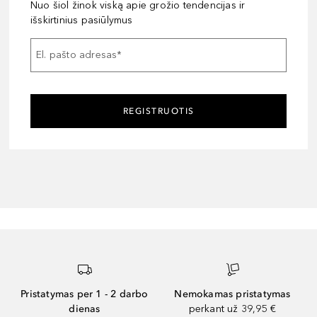
Nuo šiol žinok viską apie grožio tendencijas ir
išskirtinius pasiūlymus
El. pašto adresas
*
REGISTRUOTIS
Pristatymas per 1 - 2 darbo
Nemokamas pristatymas
dienas
perkant už 39,95 €