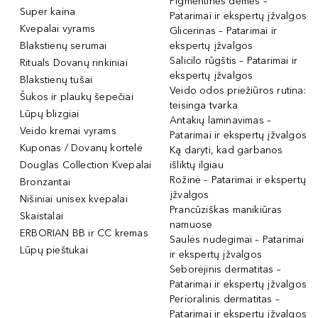
Pigmentinės dėmės –
Super kaina
Patarimai ir ekspertų įžvalgos
Kvepalai vyrams
Glicerinas – Patarimai ir
Blakstienų serumai
ekspertų įžvalgos
Salicilo rūgštis – Patarimai ir
Rituals Dovanų rinkiniai
ekspertų įžvalgos
Blakstienų tušai
Veido odos priežiūros rutina:
Šukos ir plaukų šepečiai
teisinga tvarka
Lūpų blizgiai
Antakių laminavimas –
Veido kremai vyrams
Patarimai ir ekspertų įžvalgos
Kuponas / Dovanų kortelė
Ką daryti, kad garbanos
Douglas Collection Kvepalai
išliktų ilgiau
Rožinė – Patarimai ir ekspertų
Bronzantai
įžvalgos
Nišiniai unisex kvepalai
Prancūziškas manikiūras
Skaistalai
namuose
ERBORIAN BB ir CC kremas
Saulės nudegimai – Patarimai
Lūpų pieštukai
ir ekspertų įžvalgos
Seborėjinis dermatitas –
Patarimai ir ekspertų įžvalgos
Perioralinis dermatitas –
Patarimai ir ekspertų įžvalgos