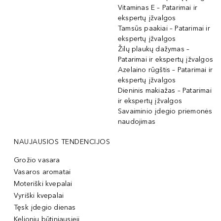
Vitaminas E – Patarimai ir
ekspertų įžvalgos
Tamsūs paakiai – Patarimai ir
ekspertų įžvalgos
Žilų plaukų dažymas –
Patarimai ir ekspertų įžvalgos
Azelaino rūgštis – Patarimai ir
ekspertų įžvalgos
Dieninis makiažas – Patarimai
ir ekspertų įžvalgos
Savaiminio įdegio priemonės
naudojimas
NAUJAUSIOS TENDENCIJOS
Grožio vasara
Vasaros aromatai
Moteriški kvepalai
Vyriški kvepalai
Tęsk įdegio dienas
Kelionių būtiniausieji