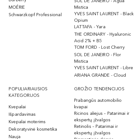
SOL DE JANEIRO - Agua
MOÉRIE
Mistica
YVES SAINT LAURENT - Black
Schwarzkopf Professional
Opium
LATTAFA - Yara
THE ORDINARY - Hyaluronic
Acid 2% + B5
TOM FORD - Lost Cherry
SOL DE JANEIRO - Flor
Mistica
YVES SAINT LAURENT - Libre
ARIANA GRANDE - Cloud
POPULIARIAUSIOS
GROŽIO TENDENCIJOS
KATEGORIJOS
Prabangūs automobilio
Kvepalai
kvapai
Ricinos aliejus – Patarimai ir
Išpardavimas
ekspertų įžvalgos
Kvepalai moterims
Retinolis – Patarimai ir
Dekoratyvinė kosmetika
ekspertų įžvalgos
Nauja