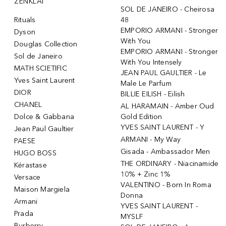
ŽENKLAI
SOL DE JANEIRO - Cheirosa
Rituals
48
EMPORIO ARMANI - Stronger
Dyson
With You
Douglas Collection
EMPORIO ARMANI - Stronger
Sol de Janeiro
With You Intensely
MATH SCIETIFIC
JEAN PAUL GAULTIER - Le
Yves Saint Laurent
Male Le Parfum
DIOR
BILLIE EILISH - Eilish
CHANEL
AL HARAMAIN - Amber Oud
Dolce & Gabbana
Gold Edition
YVES SAINT LAURENT - Y
Jean Paul Gaultier
ARMANI - My Way
PAESE
Gisada - Ambassador Men
HUGO BOSS
THE ORDINARY - Niacinamide
Kérastase
10% + Zinc 1%
Versace
VALENTINO - Born In Roma
Maison Margiela
Donna
Armani
YVES SAINT LAURENT -
Prada
MYSLF
Burberry