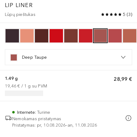
LIP LINER
Lūpų pieštukas
5
(
3
)
Deep Taupe
1.49 g
28,99 €
19,46 €
 / 
1
g
su PVM
Internete
:
Turime
Nemokamas pristatymas
Pristatymas: pr, 10.08.2026–an, 11.08.2026