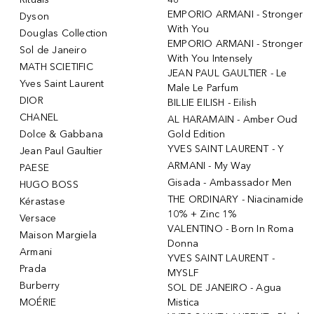
EMPORIO ARMANI - Stronger
Dyson
With You
Douglas Collection
EMPORIO ARMANI - Stronger
Sol de Janeiro
With You Intensely
MATH SCIETIFIC
JEAN PAUL GAULTIER - Le
Yves Saint Laurent
Male Le Parfum
DIOR
BILLIE EILISH - Eilish
CHANEL
AL HARAMAIN - Amber Oud
Dolce & Gabbana
Gold Edition
YVES SAINT LAURENT - Y
Jean Paul Gaultier
ARMANI - My Way
PAESE
Gisada - Ambassador Men
HUGO BOSS
THE ORDINARY - Niacinamide
Kérastase
10% + Zinc 1%
Versace
VALENTINO - Born In Roma
Maison Margiela
Donna
Armani
YVES SAINT LAURENT -
Prada
MYSLF
Burberry
SOL DE JANEIRO - Agua
MOÉRIE
Mistica