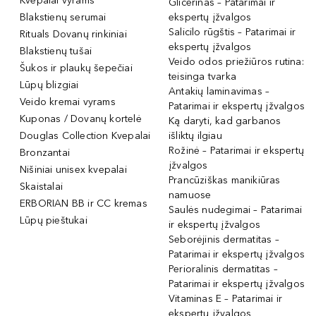
Kvepalai vyrams
Glicerinas – Patarimai ir
Blakstienų serumai
ekspertų įžvalgos
Salicilo rūgštis – Patarimai ir
Rituals Dovanų rinkiniai
ekspertų įžvalgos
Blakstienų tušai
Veido odos priežiūros rutina:
Šukos ir plaukų šepečiai
teisinga tvarka
Lūpų blizgiai
Antakių laminavimas –
Veido kremai vyrams
Patarimai ir ekspertų įžvalgos
Kuponas / Dovanų kortelė
Ką daryti, kad garbanos
Douglas Collection Kvepalai
išliktų ilgiau
Rožinė – Patarimai ir ekspertų
Bronzantai
įžvalgos
Nišiniai unisex kvepalai
Prancūziškas manikiūras
Skaistalai
namuose
ERBORIAN BB ir CC kremas
Saulės nudegimai – Patarimai
Lūpų pieštukai
ir ekspertų įžvalgos
Seborėjinis dermatitas –
Patarimai ir ekspertų įžvalgos
Perioralinis dermatitas –
Patarimai ir ekspertų įžvalgos
Vitaminas E – Patarimai ir
ekspertų įžvalgos