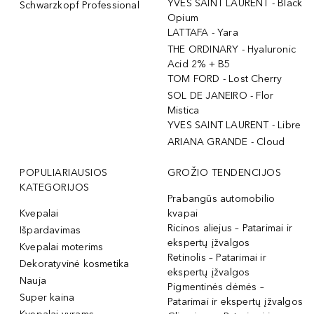
YVES SAINT LAURENT - Black
Schwarzkopf Professional
Opium
LATTAFA - Yara
THE ORDINARY - Hyaluronic
Acid 2% + B5
TOM FORD - Lost Cherry
SOL DE JANEIRO - Flor
Mistica
YVES SAINT LAURENT - Libre
ARIANA GRANDE - Cloud
POPULIARIAUSIOS
GROŽIO TENDENCIJOS
KATEGORIJOS
Prabangūs automobilio
Kvepalai
kvapai
Ricinos aliejus – Patarimai ir
Išpardavimas
ekspertų įžvalgos
Kvepalai moterims
Retinolis – Patarimai ir
Dekoratyvinė kosmetika
ekspertų įžvalgos
Nauja
Pigmentinės dėmės –
Super kaina
Patarimai ir ekspertų įžvalgos