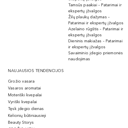
Tamsūs paakiai – Patarimai ir
ekspertų įžvalgos
Žilų plaukų dažymas –
Patarimai ir ekspertų įžvalgos
Azelaino rūgštis – Patarimai ir
ekspertų įžvalgos
Dieninis makiažas – Patarimai
ir ekspertų įžvalgos
Savaiminio įdegio priemonės
naudojimas
NAUJAUSIOS TENDENCIJOS
Grožio vasara
Vasaros aromatai
Moteriški kvepalai
Vyriški kvepalai
Tęsk įdegio dienas
Kelionių būtiniausieji
Beauty Storys