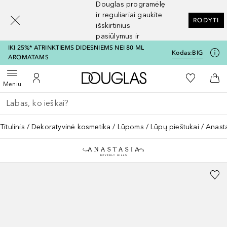
Douglas programėlę
[navigation.slideout.screenreader]
ir reguliariai gaukite
RODYTI
išskirtinius
pasiūlymus ir
nuolaidas
IKI 25%* ATRINKTIEMS DIDESNIEMS NEI 80 ML
Kodas:
BIG
AROMATAMS
Į Douglas pagrindinį pu
Į mano nor
Atidaryti meniu
Į mano paskyrą
Į kr
Meniu
Grįžk atgal
Vykdykite paiešką
Titulinis
Dekoratyvinė kosmetika
Lūpoms
Lūpų pieštukai
Anasta