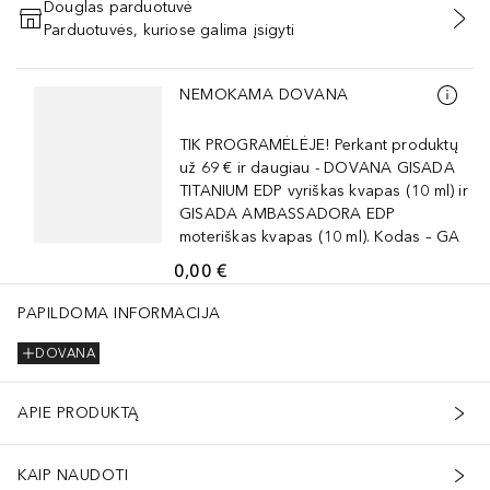
Douglas parduotuvė
Parduotuvės, kuriose galima įsigyti
PRIDĖTI Į KREPŠELĮ
Praleisti slankiklį
NEMOKAMA DOVANA
TIK PROGRAMĖLĖJE! Perkant produktų
už 69 € ir daugiau - DOVANA GISADA
TITANIUM EDP vyriškas kvapas (10 ml) ir
GISADA AMBASSADORA EDP
moteriškas kvapas (10 ml). Kodas – GA
0,00 €
PAPILDOMA INFORMACIJA
DOVANA
APIE PRODUKTĄ
KAIP NAUDOTI