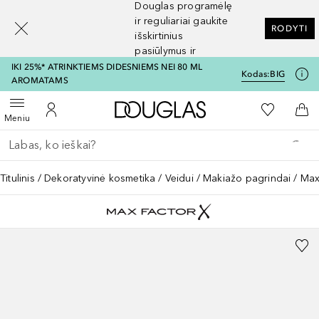
Douglas programėlę
[navigation.slideout.screenreader]
ir reguliariai gaukite
RODYTI
išskirtinius
pasiūlymus ir
nuolaidas
IKI 25%* ATRINKTIEMS DIDESNIEMS NEI 80 ML
Kodas:
BIG
AROMATAMS
Į Douglas pagrindinį pu
Į mano nor
Atidaryti meniu
Į mano paskyrą
Į kr
Meniu
Grįžk atgal
Vykdykite paiešką
Titulinis
Dekoratyvinė kosmetika
Veidui
Makiažo pagrindai
Max