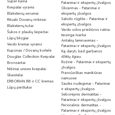
Super kaina
Patarimai ir ekspertų įžvalgos
Kvepalai vyrams
Glicerinas – Patarimai ir
Blakstienų serumai
ekspertų įžvalgos
Salicilo rūgštis – Patarimai ir
Rituals Dovanų rinkiniai
ekspertų įžvalgos
Blakstienų tušai
Veido odos priežiūros rutina:
Šukos ir plaukų šepečiai
teisinga tvarka
Lūpų blizgiai
Antakių laminavimas –
Veido kremai vyrams
Patarimai ir ekspertų įžvalgos
Kuponas / Dovanų kortelė
Ką daryti, kad garbanos
Douglas Collection Kvepalai
išliktų ilgiau
Rožinė – Patarimai ir ekspertų
Bronzantai
įžvalgos
Nišiniai unisex kvepalai
Prancūziškas manikiūras
Skaistalai
namuose
ERBORIAN BB ir CC kremas
Saulės nudegimai – Patarimai
Lūpų pieštukai
ir ekspertų įžvalgos
Seborėjinis dermatitas –
Patarimai ir ekspertų įžvalgos
Perioralinis dermatitas –
Patarimai ir ekspertų įžvalgos