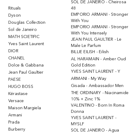
SOL DE JANEIRO - Cheirosa
Rituals
48
EMPORIO ARMANI - Stronger
Dyson
With You
Douglas Collection
EMPORIO ARMANI - Stronger
Sol de Janeiro
With You Intensely
MATH SCIETIFIC
JEAN PAUL GAULTIER - Le
Yves Saint Laurent
Male Le Parfum
DIOR
BILLIE EILISH - Eilish
CHANEL
AL HARAMAIN - Amber Oud
Dolce & Gabbana
Gold Edition
YVES SAINT LAURENT - Y
Jean Paul Gaultier
ARMANI - My Way
PAESE
Gisada - Ambassador Men
HUGO BOSS
THE ORDINARY - Niacinamide
Kérastase
10% + Zinc 1%
Versace
VALENTINO - Born In Roma
Maison Margiela
Donna
Armani
YVES SAINT LAURENT -
Prada
MYSLF
Burberry
SOL DE JANEIRO - Agua