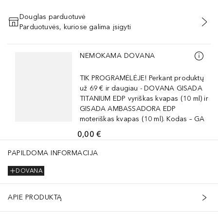
Douglas parduotuvė
Parduotuvės, kuriose galima įsigyti
PRIDĖTI Į KREPŠELĮ
Praleisti slankiklį
NEMOKAMA DOVANA
TIK PROGRAMĖLĖJE! Perkant produktų
už 69 € ir daugiau - DOVANA GISADA
TITANIUM EDP vyriškas kvapas (10 ml) ir
GISADA AMBASSADORA EDP
moteriškas kvapas (10 ml). Kodas – GA
0,00 €
PAPILDOMA INFORMACIJA
DOVANA
APIE PRODUKTĄ