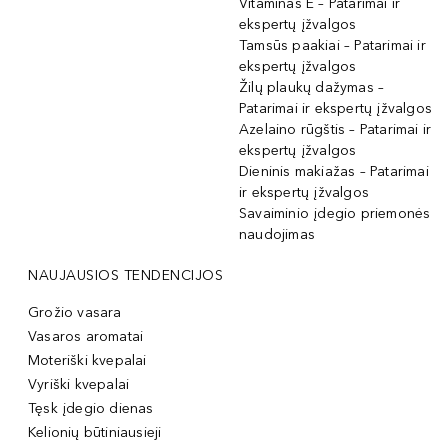
Vitaminas E – Patarimai ir
ekspertų įžvalgos
Tamsūs paakiai – Patarimai ir
ekspertų įžvalgos
Žilų plaukų dažymas –
Patarimai ir ekspertų įžvalgos
Azelaino rūgštis – Patarimai ir
ekspertų įžvalgos
Dieninis makiažas – Patarimai
ir ekspertų įžvalgos
Savaiminio įdegio priemonės
naudojimas
NAUJAUSIOS TENDENCIJOS
Grožio vasara
Vasaros aromatai
Moteriški kvepalai
Vyriški kvepalai
Tęsk įdegio dienas
Kelionių būtiniausieji