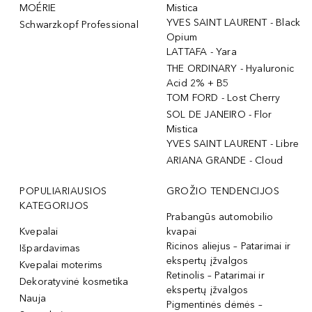
MOÉRIE
Mistica
YVES SAINT LAURENT - Black
Schwarzkopf Professional
Opium
LATTAFA - Yara
THE ORDINARY - Hyaluronic
Acid 2% + B5
TOM FORD - Lost Cherry
SOL DE JANEIRO - Flor
Mistica
YVES SAINT LAURENT - Libre
ARIANA GRANDE - Cloud
POPULIARIAUSIOS
GROŽIO TENDENCIJOS
KATEGORIJOS
Prabangūs automobilio
Kvepalai
kvapai
Ricinos aliejus – Patarimai ir
Išpardavimas
ekspertų įžvalgos
Kvepalai moterims
Retinolis – Patarimai ir
Dekoratyvinė kosmetika
ekspertų įžvalgos
Nauja
Pigmentinės dėmės –