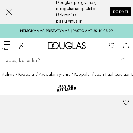
Douglas programėlę
[navigation.slideout.screenreader]
ir reguliariai gaukite
RODYTI
išskirtinius
pasiūlymus ir
nuolaidas
NEMOKAMAS PRISTATYMAS Į PAŠTOMATUS IKI 08 09
Į Douglas pagrindinį pu
Į mano nor
Atidaryti meniu
Į mano paskyrą
Į kr
Meniu
Grįžk atgal
Vykdykite paiešką
Titulinis
Kvepalai
Kvepalai vyrams
Kvepalai
Jean Paul Gaultier L