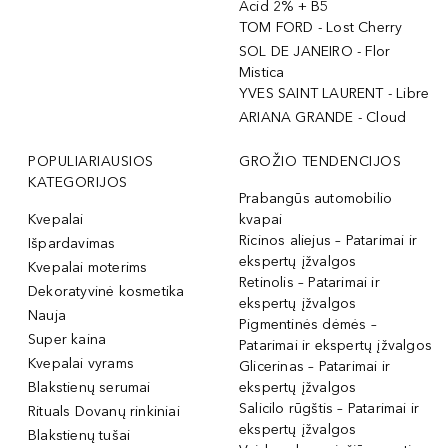
Acid 2% + B5
TOM FORD - Lost Cherry
SOL DE JANEIRO - Flor
Mistica
YVES SAINT LAURENT - Libre
ARIANA GRANDE - Cloud
POPULIARIAUSIOS
GROŽIO TENDENCIJOS
KATEGORIJOS
Prabangūs automobilio
Kvepalai
kvapai
Ricinos aliejus – Patarimai ir
Išpardavimas
ekspertų įžvalgos
Kvepalai moterims
Retinolis – Patarimai ir
Dekoratyvinė kosmetika
ekspertų įžvalgos
Nauja
Pigmentinės dėmės –
Super kaina
Patarimai ir ekspertų įžvalgos
Kvepalai vyrams
Glicerinas – Patarimai ir
Blakstienų serumai
ekspertų įžvalgos
Salicilo rūgštis – Patarimai ir
Rituals Dovanų rinkiniai
ekspertų įžvalgos
Blakstienų tušai