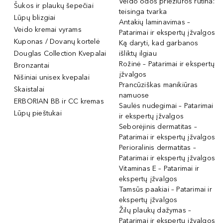
Veido odos priežiūros rutina:
Šukos ir plaukų šepečiai
teisinga tvarka
Lūpų blizgiai
Antakių laminavimas –
Veido kremai vyrams
Patarimai ir ekspertų įžvalgos
Kuponas / Dovanų kortelė
Ką daryti, kad garbanos
Douglas Collection Kvepalai
išliktų ilgiau
Rožinė – Patarimai ir ekspertų
Bronzantai
įžvalgos
Nišiniai unisex kvepalai
Prancūziškas manikiūras
Skaistalai
namuose
ERBORIAN BB ir CC kremas
Saulės nudegimai – Patarimai
Lūpų pieštukai
ir ekspertų įžvalgos
Seborėjinis dermatitas –
Patarimai ir ekspertų įžvalgos
Perioralinis dermatitas –
Patarimai ir ekspertų įžvalgos
Vitaminas E – Patarimai ir
ekspertų įžvalgos
Tamsūs paakiai – Patarimai ir
ekspertų įžvalgos
Žilų plaukų dažymas –
Patarimai ir ekspertų įžvalgos