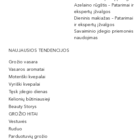
Azelaino rūgštis – Patarimai ir
ekspertų įžvalgos
Dieninis makiažas – Patarimai
ir ekspertų įžvalgos
Savaiminio įdegio priemonės
naudojimas
NAUJAUSIOS TENDENCIJOS
Grožio vasara
Vasaros aromatai
Moteriški kvepalai
Vyriški kvepalai
Tęsk įdegio dienas
Kelionių būtiniausieji
Beauty Storys
GROŽIO HITAI
Vestuvės
Ruduo
Parduotuvių grožio