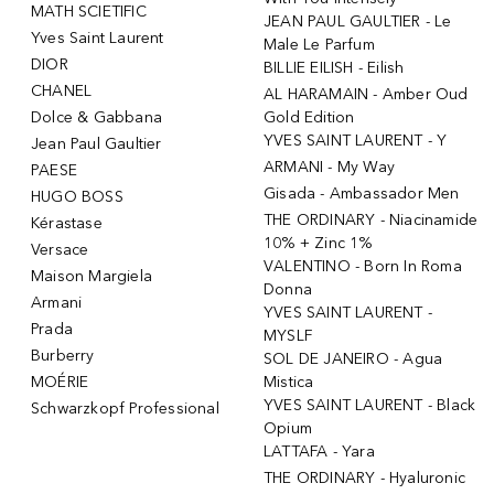
MATH SCIETIFIC
JEAN PAUL GAULTIER - Le
Yves Saint Laurent
Male Le Parfum
DIOR
BILLIE EILISH - Eilish
CHANEL
AL HARAMAIN - Amber Oud
Dolce & Gabbana
Gold Edition
YVES SAINT LAURENT - Y
Jean Paul Gaultier
ARMANI - My Way
PAESE
Gisada - Ambassador Men
HUGO BOSS
THE ORDINARY - Niacinamide
Kérastase
10% + Zinc 1%
Versace
VALENTINO - Born In Roma
Maison Margiela
Donna
Armani
YVES SAINT LAURENT -
Prada
MYSLF
Burberry
SOL DE JANEIRO - Agua
MOÉRIE
Mistica
YVES SAINT LAURENT - Black
Schwarzkopf Professional
Opium
LATTAFA - Yara
THE ORDINARY - Hyaluronic