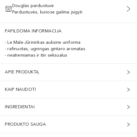
Douglas parduotuvė
Parduotuvės, kuriose galima įsigyti
PRIDĖTI Į KREPŠELĮ
PAPILDOMA INFORMACIJA
Le Male-Jūrininkas auksine uniforma
rafinuotas, ugningas gintaro aromatas
neatremiamas ir itin seksualus
APIE PRODUKTĄ
KAIP NAUDOTI
INGREDIENTAI
PRODUKTO SAUGA