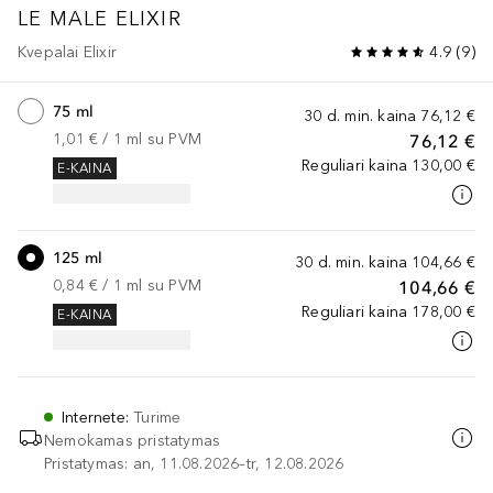
LE MALE
ELIXIR
Kvepalai Elixir
4.9
(
9
)
75 ml
30 d. min. kaina
76,12 €
1,01 €
 / 
1
ml
su PVM
76,12 €
Reguliari kaina
130,00 €
E-KAINA
125 ml
30 d. min. kaina
104,66 €
0,84 €
 / 
1
ml
su PVM
104,66 €
Reguliari kaina
178,00 €
E-KAINA
Internete
:
Turime
Nemokamas pristatymas
Pristatymas: an, 11.08.2026–tr, 12.08.2026