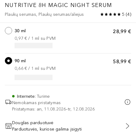
NUTRITIVE
8H MAGIC NIGHT SERUM
Plaukų serumas, Plaukų serumas/aliejus
5
(
4
)
30 ml
28,99 €
0,97 €
 / 
1
ml
su PVM
90 ml
58,99 €
0,66 €
 / 
1
ml
su PVM
Internete
:
Turime
Nemokamas pristatymas
Pristatymas: an, 11.08.2026–tr, 12.08.2026
Douglas parduotuvė
Parduotuvės, kuriose galima įsigyti
PRIDĖTI Į KREPŠELĮ