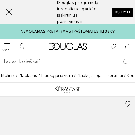
Douglas programėlę
[navigation.slideout.screenreader]
ir reguliariai gaukite
RODYTI
išskirtinius
pasiūlymus ir
nuolaidas
NEMOKAMAS PRISTATYMAS Į PAŠTOMATUS IKI 08 09
Į Douglas pagrindinį pu
Į mano nor
Atidaryti meniu
Į mano paskyrą
Į kr
Meniu
Grįžk atgal
Vykdykite paiešką
Titulinis
Plaukams
Plaukų priežiūra
Plaukų aliejai ir serumai
Kér