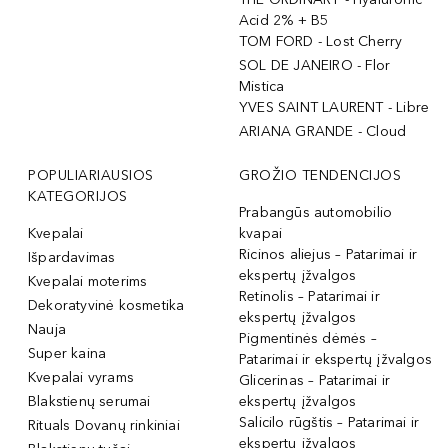
Acid 2% + B5
TOM FORD - Lost Cherry
SOL DE JANEIRO - Flor
Mistica
YVES SAINT LAURENT - Libre
ARIANA GRANDE - Cloud
POPULIARIAUSIOS
GROŽIO TENDENCIJOS
KATEGORIJOS
Prabangūs automobilio
Kvepalai
kvapai
Ricinos aliejus – Patarimai ir
Išpardavimas
ekspertų įžvalgos
Kvepalai moterims
Retinolis – Patarimai ir
Dekoratyvinė kosmetika
ekspertų įžvalgos
Nauja
Pigmentinės dėmės –
Super kaina
Patarimai ir ekspertų įžvalgos
Kvepalai vyrams
Glicerinas – Patarimai ir
Blakstienų serumai
ekspertų įžvalgos
Salicilo rūgštis – Patarimai ir
Rituals Dovanų rinkiniai
ekspertų įžvalgos