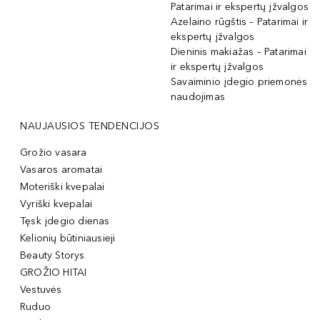
Patarimai ir ekspertų įžvalgos
Azelaino rūgštis – Patarimai ir
ekspertų įžvalgos
Dieninis makiažas – Patarimai
ir ekspertų įžvalgos
Savaiminio įdegio priemonės
naudojimas
NAUJAUSIOS TENDENCIJOS
Grožio vasara
Vasaros aromatai
Moteriški kvepalai
Vyriški kvepalai
Tęsk įdegio dienas
Kelionių būtiniausieji
Beauty Storys
GROŽIO HITAI
Vestuvės
Ruduo