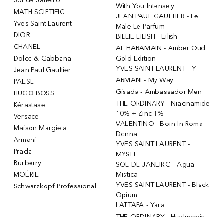
Sol de Janeiro
With You Intensely
MATH SCIETIFIC
JEAN PAUL GAULTIER - Le
Yves Saint Laurent
Male Le Parfum
DIOR
BILLIE EILISH - Eilish
CHANEL
AL HARAMAIN - Amber Oud
Dolce & Gabbana
Gold Edition
YVES SAINT LAURENT - Y
Jean Paul Gaultier
ARMANI - My Way
PAESE
Gisada - Ambassador Men
HUGO BOSS
THE ORDINARY - Niacinamide
Kérastase
10% + Zinc 1%
Versace
VALENTINO - Born In Roma
Maison Margiela
Donna
Armani
YVES SAINT LAURENT -
Prada
MYSLF
Burberry
SOL DE JANEIRO - Agua
MOÉRIE
Mistica
YVES SAINT LAURENT - Black
Schwarzkopf Professional
Opium
LATTAFA - Yara
THE ORDINARY - Hyaluronic