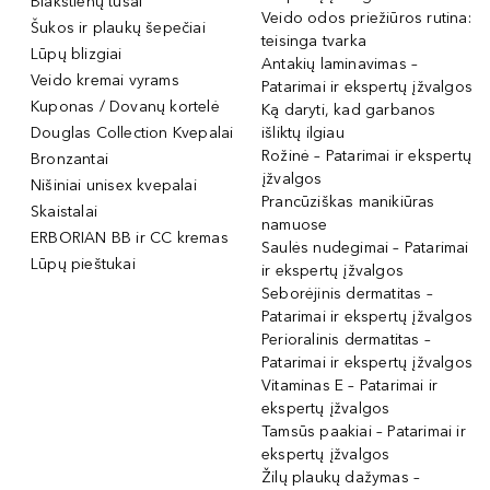
Blakstienų tušai
Veido odos priežiūros rutina:
Šukos ir plaukų šepečiai
teisinga tvarka
Lūpų blizgiai
Antakių laminavimas –
Veido kremai vyrams
Patarimai ir ekspertų įžvalgos
Kuponas / Dovanų kortelė
Ką daryti, kad garbanos
Douglas Collection Kvepalai
išliktų ilgiau
Rožinė – Patarimai ir ekspertų
Bronzantai
įžvalgos
Nišiniai unisex kvepalai
Prancūziškas manikiūras
Skaistalai
namuose
ERBORIAN BB ir CC kremas
Saulės nudegimai – Patarimai
Lūpų pieštukai
ir ekspertų įžvalgos
Seborėjinis dermatitas –
Patarimai ir ekspertų įžvalgos
Perioralinis dermatitas –
Patarimai ir ekspertų įžvalgos
Vitaminas E – Patarimai ir
ekspertų įžvalgos
Tamsūs paakiai – Patarimai ir
ekspertų įžvalgos
Žilų plaukų dažymas –