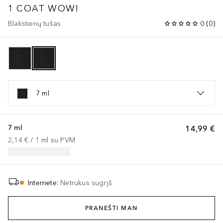
1 COAT WOW!
Blakstienų tušas
0
(
0
)
7 ml
7 ml
14,99 €
2,14 €
 / 
1
ml
su PVM
Internete
:
Netrukus sugrįš
PRANEŠTI MAN