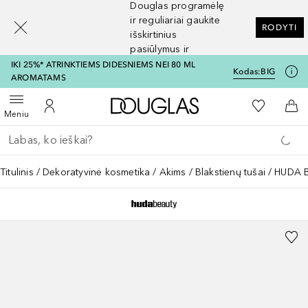
Douglas programėlę
[navigation.slideout.screenreader]
ir reguliariai gaukite
RODYTI
išskirtinius
pasiūlymus ir
nuolaidas
IKI 25%* ATRINKTIEMS DIDESNIEMS NEI 80 ML
Kodas:
BIG
AROMATAMS
Į Douglas pagrindinį pu
Į mano nor
Atidaryti meniu
Į mano paskyrą
Į kr
Meniu
Grįžk atgal
Vykdykite paiešką
Titulinis
Dekoratyvinė kosmetika
Akims
Blakstienų tušai
HUDA B