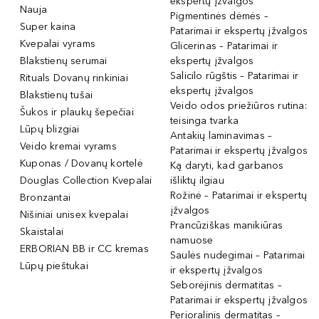
ekspertų įžvalgos
Nauja
Pigmentinės dėmės –
Super kaina
Patarimai ir ekspertų įžvalgos
Kvepalai vyrams
Glicerinas – Patarimai ir
Blakstienų serumai
ekspertų įžvalgos
Salicilo rūgštis – Patarimai ir
Rituals Dovanų rinkiniai
ekspertų įžvalgos
Blakstienų tušai
Veido odos priežiūros rutina:
Šukos ir plaukų šepečiai
teisinga tvarka
Lūpų blizgiai
Antakių laminavimas –
Veido kremai vyrams
Patarimai ir ekspertų įžvalgos
Kuponas / Dovanų kortelė
Ką daryti, kad garbanos
Douglas Collection Kvepalai
išliktų ilgiau
Rožinė – Patarimai ir ekspertų
Bronzantai
įžvalgos
Nišiniai unisex kvepalai
Prancūziškas manikiūras
Skaistalai
namuose
ERBORIAN BB ir CC kremas
Saulės nudegimai – Patarimai
Lūpų pieštukai
ir ekspertų įžvalgos
Seborėjinis dermatitas –
Patarimai ir ekspertų įžvalgos
Perioralinis dermatitas –