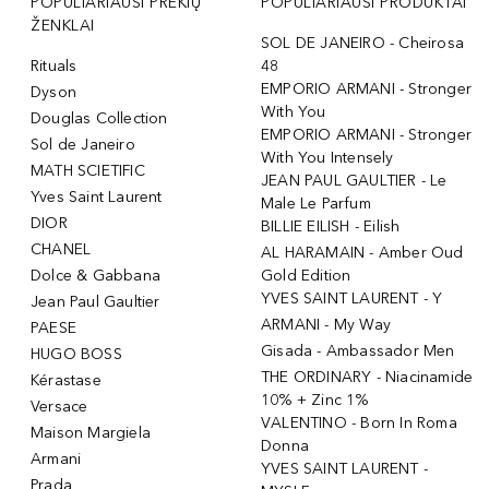
POPULIARIAUSI PREKIŲ
POPULIARIAUSI PRODUKTAI
ŽENKLAI
SOL DE JANEIRO - Cheirosa
Rituals
48
EMPORIO ARMANI - Stronger
Dyson
With You
Douglas Collection
EMPORIO ARMANI - Stronger
Sol de Janeiro
With You Intensely
MATH SCIETIFIC
JEAN PAUL GAULTIER - Le
Yves Saint Laurent
Male Le Parfum
DIOR
BILLIE EILISH - Eilish
CHANEL
AL HARAMAIN - Amber Oud
Dolce & Gabbana
Gold Edition
YVES SAINT LAURENT - Y
Jean Paul Gaultier
ARMANI - My Way
PAESE
Gisada - Ambassador Men
HUGO BOSS
THE ORDINARY - Niacinamide
Kérastase
10% + Zinc 1%
Versace
VALENTINO - Born In Roma
Maison Margiela
Donna
Armani
YVES SAINT LAURENT -
Prada