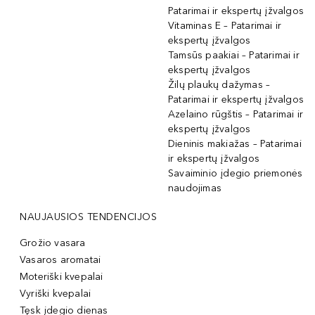
Patarimai ir ekspertų įžvalgos
Vitaminas E – Patarimai ir
ekspertų įžvalgos
Tamsūs paakiai – Patarimai ir
ekspertų įžvalgos
Žilų plaukų dažymas –
Patarimai ir ekspertų įžvalgos
Azelaino rūgštis – Patarimai ir
ekspertų įžvalgos
Dieninis makiažas – Patarimai
ir ekspertų įžvalgos
Savaiminio įdegio priemonės
naudojimas
NAUJAUSIOS TENDENCIJOS
Grožio vasara
Vasaros aromatai
Moteriški kvepalai
Vyriški kvepalai
Tęsk įdegio dienas