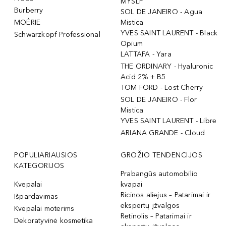
MYSLF
Burberry
SOL DE JANEIRO - Agua
MOÉRIE
Mistica
YVES SAINT LAURENT - Black
Schwarzkopf Professional
Opium
LATTAFA - Yara
THE ORDINARY - Hyaluronic
Acid 2% + B5
TOM FORD - Lost Cherry
SOL DE JANEIRO - Flor
Mistica
YVES SAINT LAURENT - Libre
ARIANA GRANDE - Cloud
POPULIARIAUSIOS
GROŽIO TENDENCIJOS
KATEGORIJOS
Prabangūs automobilio
Kvepalai
kvapai
Ricinos aliejus – Patarimai ir
Išpardavimas
ekspertų įžvalgos
Kvepalai moterims
Retinolis – Patarimai ir
Dekoratyvinė kosmetika