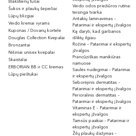
Blakstienų tušai
Veido odos priežiūros rutina:
Šukos ir plaukų šepečiai
teisinga tvarka
Lūpų blizgiai
Antakių laminavimas –
Veido kremai vyrams
Patarimai ir ekspertų įžvalgos
Kuponas / Dovanų kortelė
Ką daryti, kad garbanos
Douglas Collection Kvepalai
išliktų ilgiau
Rožinė – Patarimai ir ekspertų
Bronzantai
įžvalgos
Nišiniai unisex kvepalai
Prancūziškas manikiūras
Skaistalai
namuose
ERBORIAN BB ir CC kremas
Saulės nudegimai – Patarimai
Lūpų pieštukai
ir ekspertų įžvalgos
Seborėjinis dermatitas –
Patarimai ir ekspertų įžvalgos
Perioralinis dermatitas –
Patarimai ir ekspertų įžvalgos
Vitaminas E – Patarimai ir
ekspertų įžvalgos
Tamsūs paakiai – Patarimai ir
ekspertų įžvalgos
Žilų plaukų dažymas –