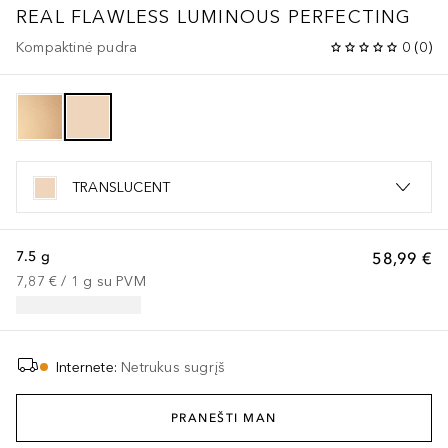
REAL FLAWLESS LUMINOUS PERFECTING
Kompaktinė pudra
0
(
0
)
TRANSLUCENT
7.5 g
58,99 €
7,87 €
 / 
1
g
su PVM
Internete
:
Netrukus sugrįš
PRANEŠTI MAN