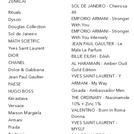
ŽENKLAI
SOL DE JANEIRO - Cheirosa
Rituals
48
EMPORIO ARMANI - Stronger
Dyson
With You
Douglas Collection
EMPORIO ARMANI - Stronger
Sol de Janeiro
With You Intensely
MATH SCIETIFIC
JEAN PAUL GAULTIER - Le
Yves Saint Laurent
Male Le Parfum
DIOR
BILLIE EILISH - Eilish
CHANEL
AL HARAMAIN - Amber Oud
Dolce & Gabbana
Gold Edition
YVES SAINT LAURENT - Y
Jean Paul Gaultier
ARMANI - My Way
PAESE
Gisada - Ambassador Men
HUGO BOSS
THE ORDINARY - Niacinamide
Kérastase
10% + Zinc 1%
Versace
VALENTINO - Born In Roma
Maison Margiela
Donna
Armani
YVES SAINT LAURENT -
Prada
MYSLF