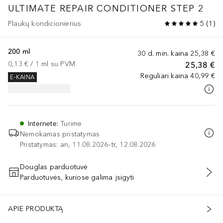
ULTIMATE REPAIR
CONDITIONER STEP 2
Plaukų kondicionierius
5
(
1
)
200 ml
30 d. min. kaina
25,38 €
0,13 €
 / 
1
ml
su PVM
25,38 €
Reguliari kaina
40,99 €
E-KAINA
Internete
:
Turime
Nemokamas pristatymas
Pristatymas: an, 11.08.2026–tr, 12.08.2026
Douglas parduotuvė
Parduotuvės, kuriose galima įsigyti
PRIDĖTI Į KREPŠELĮ
APIE PRODUKTĄ