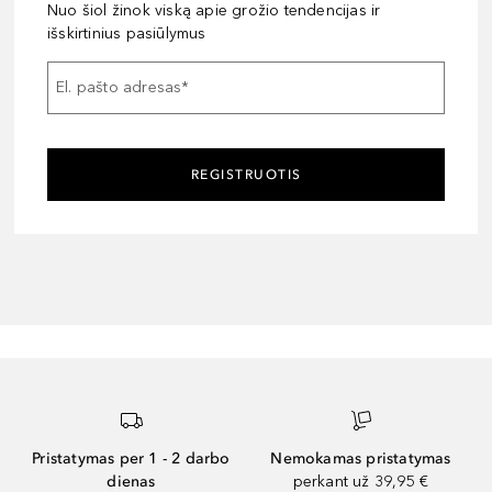
Nuo šiol žinok viską apie grožio tendencijas ir
išskirtinius pasiūlymus
El. pašto adresas
*
REGISTRUOTIS
Pristatymas per 1 - 2 darbo
Nemokamas pristatymas
dienas
perkant už 39,95 €