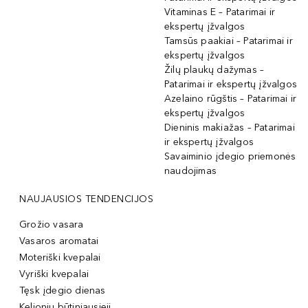
Vitaminas E – Patarimai ir
ekspertų įžvalgos
Tamsūs paakiai – Patarimai ir
ekspertų įžvalgos
Žilų plaukų dažymas –
Patarimai ir ekspertų įžvalgos
Azelaino rūgštis – Patarimai ir
ekspertų įžvalgos
Dieninis makiažas – Patarimai
ir ekspertų įžvalgos
Savaiminio įdegio priemonės
naudojimas
NAUJAUSIOS TENDENCIJOS
Grožio vasara
Vasaros aromatai
Moteriški kvepalai
Vyriški kvepalai
Tęsk įdegio dienas
Kelionių būtiniausieji