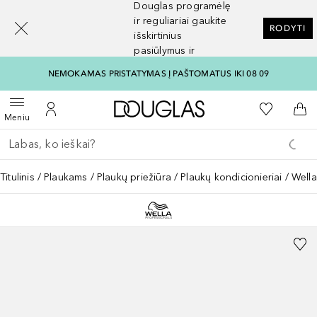
Douglas programėlę
[navigation.slideout.screenreader]
ir reguliariai gaukite
RODYTI
išskirtinius
pasiūlymus ir
nuolaidas
NEMOKAMAS PRISTATYMAS Į PAŠTOMATUS IKI 08 09
Į Douglas pagrindinį pu
Į mano nor
Atidaryti meniu
Į mano paskyrą
Į kr
Meniu
Grįžk atgal
Vykdykite paiešką
Titulinis
Plaukams
Plaukų priežiūra
Plaukų kondicionieriai
Wella