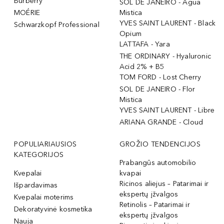
Burberry
SOL DE JANEIRO - Agua
MOÉRIE
Mistica
YVES SAINT LAURENT - Black
Schwarzkopf Professional
Opium
LATTAFA - Yara
THE ORDINARY - Hyaluronic
Acid 2% + B5
TOM FORD - Lost Cherry
SOL DE JANEIRO - Flor
Mistica
YVES SAINT LAURENT - Libre
ARIANA GRANDE - Cloud
POPULIARIAUSIOS
GROŽIO TENDENCIJOS
KATEGORIJOS
Prabangūs automobilio
Kvepalai
kvapai
Ricinos aliejus – Patarimai ir
Išpardavimas
ekspertų įžvalgos
Kvepalai moterims
Retinolis – Patarimai ir
Dekoratyvinė kosmetika
ekspertų įžvalgos
Nauja