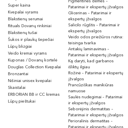
Pigmentinės dėmės –
Super kaina
Patarimai ir ekspertų įžvalgos
Kvepalai vyrams
Glicerinas – Patarimai ir
Blakstienų serumai
ekspertų įžvalgos
Salicilo rūgštis – Patarimai ir
Rituals Dovanų rinkiniai
ekspertų įžvalgos
Blakstienų tušai
Veido odos priežiūros rutina:
Šukos ir plaukų šepečiai
teisinga tvarka
Lūpų blizgiai
Antakių laminavimas –
Veido kremai vyrams
Patarimai ir ekspertų įžvalgos
Kuponas / Dovanų kortelė
Ką daryti, kad garbanos
Douglas Collection Kvepalai
išliktų ilgiau
Rožinė – Patarimai ir ekspertų
Bronzantai
įžvalgos
Nišiniai unisex kvepalai
Prancūziškas manikiūras
Skaistalai
namuose
ERBORIAN BB ir CC kremas
Saulės nudegimai – Patarimai
Lūpų pieštukai
ir ekspertų įžvalgos
Seborėjinis dermatitas –
Patarimai ir ekspertų įžvalgos
Perioralinis dermatitas –
Patarimai ir ekspertų įžvalgos