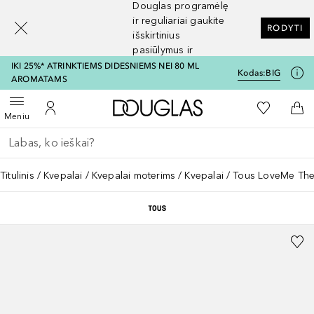
Douglas programėlę
[navigation.slideout.screenreader]
ir reguliariai gaukite
RODYTI
išskirtinius
pasiūlymus ir
nuolaidas
IKI 25%* ATRINKTIEMS DIDESNIEMS NEI 80 ML
Kodas:
BIG
AROMATAMS
Į Douglas pagrindinį pu
Į mano nor
Atidaryti meniu
Į mano paskyrą
Į kr
Meniu
Grįžk atgal
Vykdykite paiešką
Titulinis
Kvepalai
Kvepalai moterims
Kvepalai
Tous LoveMe The 