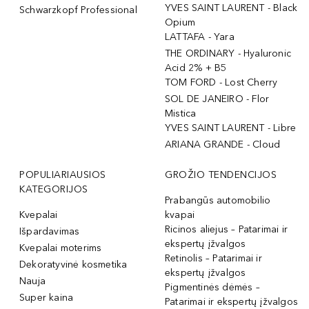
YVES SAINT LAURENT - Black
Schwarzkopf Professional
Opium
LATTAFA - Yara
THE ORDINARY - Hyaluronic
Acid 2% + B5
TOM FORD - Lost Cherry
SOL DE JANEIRO - Flor
Mistica
YVES SAINT LAURENT - Libre
ARIANA GRANDE - Cloud
POPULIARIAUSIOS
GROŽIO TENDENCIJOS
KATEGORIJOS
Prabangūs automobilio
Kvepalai
kvapai
Ricinos aliejus – Patarimai ir
Išpardavimas
ekspertų įžvalgos
Kvepalai moterims
Retinolis – Patarimai ir
Dekoratyvinė kosmetika
ekspertų įžvalgos
Nauja
Pigmentinės dėmės –
Super kaina
Patarimai ir ekspertų įžvalgos