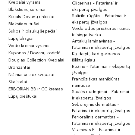
Kvepalai vyrams
Glicerinas – Patarimai ir
Blakstienų serumai
ekspertų įžvalgos
Salicilo rūgštis – Patarimai ir
Rituals Dovanų rinkiniai
ekspertų įžvalgos
Blakstienų tušai
Veido odos priežiūros rutina:
Šukos ir plaukų šepečiai
teisinga tvarka
Lūpų blizgiai
Antakių laminavimas –
Veido kremai vyrams
Patarimai ir ekspertų įžvalgos
Kuponas / Dovanų kortelė
Ką daryti, kad garbanos
Douglas Collection Kvepalai
išliktų ilgiau
Rožinė – Patarimai ir ekspertų
Bronzantai
įžvalgos
Nišiniai unisex kvepalai
Prancūziškas manikiūras
Skaistalai
namuose
ERBORIAN BB ir CC kremas
Saulės nudegimai – Patarimai
Lūpų pieštukai
ir ekspertų įžvalgos
Seborėjinis dermatitas –
Patarimai ir ekspertų įžvalgos
Perioralinis dermatitas –
Patarimai ir ekspertų įžvalgos
Vitaminas E – Patarimai ir