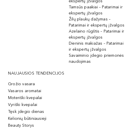
ekspertų įžvalgos
Tamsūs paakiai – Patarimai ir
ekspertų įžvalgos
Žilų plaukų dažymas –
Patarimai ir ekspertų įžvalgos
Azelaino rūgštis – Patarimai ir
ekspertų įžvalgos
Dieninis makiažas – Patarimai
ir ekspertų įžvalgos
Savaiminio įdegio priemonės
naudojimas
NAUJAUSIOS TENDENCIJOS
Grožio vasara
Vasaros aromatai
Moteriški kvepalai
Vyriški kvepalai
Tęsk įdegio dienas
Kelionių būtiniausieji
Beauty Storys