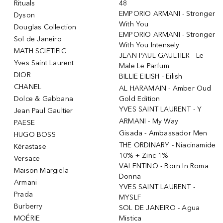
Rituals
48
EMPORIO ARMANI - Stronger
Dyson
With You
Douglas Collection
EMPORIO ARMANI - Stronger
Sol de Janeiro
With You Intensely
MATH SCIETIFIC
JEAN PAUL GAULTIER - Le
Yves Saint Laurent
Male Le Parfum
DIOR
BILLIE EILISH - Eilish
CHANEL
AL HARAMAIN - Amber Oud
Dolce & Gabbana
Gold Edition
YVES SAINT LAURENT - Y
Jean Paul Gaultier
ARMANI - My Way
PAESE
Gisada - Ambassador Men
HUGO BOSS
THE ORDINARY - Niacinamide
Kérastase
10% + Zinc 1%
Versace
VALENTINO - Born In Roma
Maison Margiela
Donna
Armani
YVES SAINT LAURENT -
Prada
MYSLF
Burberry
SOL DE JANEIRO - Agua
MOÉRIE
Mistica