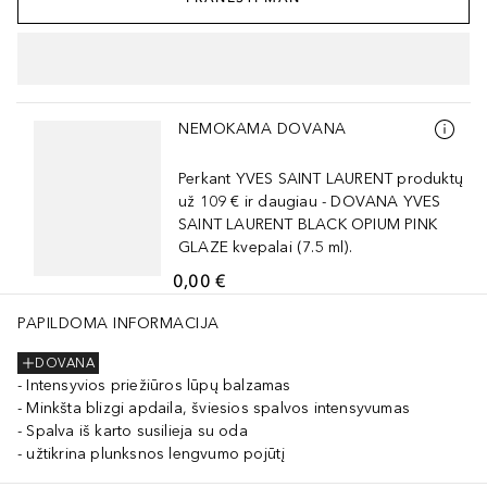
Praleisti slankiklį
NEMOKAMA DOVANA
Perkant YVES SAINT LAURENT produktų
už 109 € ir daugiau - DOVANA YVES
SAINT LAURENT BLACK OPIUM PINK
GLAZE kvepalai (7.5 ml).
0,00 €
PAPILDOMA INFORMACIJA
DOVANA
Intensyvios priežiūros lūpų balzamas
Minkšta blizgi apdaila, šviesios spalvos intensyvumas
Spalva iš karto susilieja su oda
užtikrina plunksnos lengvumo pojūtį