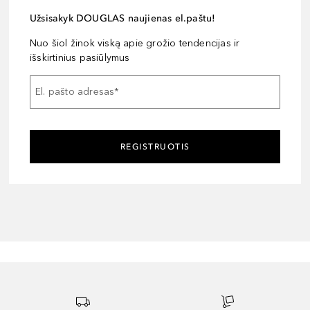
Užsisakyk DOUGLAS naujienas el.paštu!
Nuo šiol žinok viską apie grožio tendencijas ir
išskirtinius pasiūlymus
El. pašto adresas
*
REGISTRUOTIS