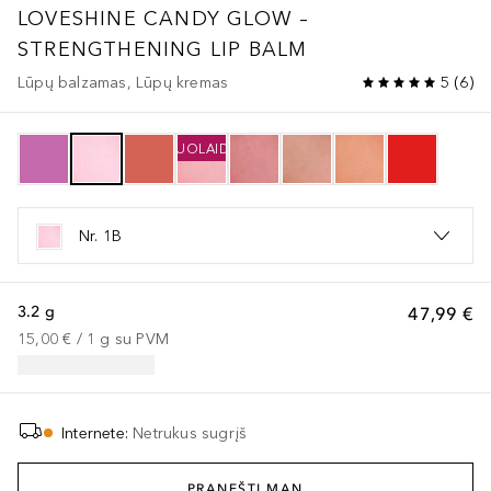
LOVESHINE
CANDY GLOW –
STRENGTHENING LIP BALM
Lūpų balzamas, Lūpų kremas
5
(
6
)
NUOLAIDA
Nr. 1B
3.2 g
47,99 €
15,00 €
 / 
1
g
su PVM
Internete
:
Netrukus sugrįš
PRANEŠTI MAN