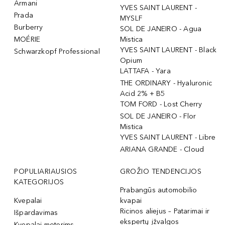
Armani
YVES SAINT LAURENT -
Prada
MYSLF
Burberry
SOL DE JANEIRO - Agua
MOÉRIE
Mistica
YVES SAINT LAURENT - Black
Schwarzkopf Professional
Opium
LATTAFA - Yara
THE ORDINARY - Hyaluronic
Acid 2% + B5
TOM FORD - Lost Cherry
SOL DE JANEIRO - Flor
Mistica
YVES SAINT LAURENT - Libre
ARIANA GRANDE - Cloud
POPULIARIAUSIOS
GROŽIO TENDENCIJOS
KATEGORIJOS
Prabangūs automobilio
Kvepalai
kvapai
Ricinos aliejus – Patarimai ir
Išpardavimas
ekspertų įžvalgos
Kvepalai moterims