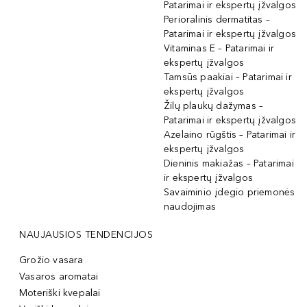
Patarimai ir ekspertų įžvalgos
Perioralinis dermatitas –
Patarimai ir ekspertų įžvalgos
Vitaminas E – Patarimai ir
ekspertų įžvalgos
Tamsūs paakiai – Patarimai ir
ekspertų įžvalgos
Žilų plaukų dažymas –
Patarimai ir ekspertų įžvalgos
Azelaino rūgštis – Patarimai ir
ekspertų įžvalgos
Dieninis makiažas – Patarimai
ir ekspertų įžvalgos
Savaiminio įdegio priemonės
naudojimas
NAUJAUSIOS TENDENCIJOS
Grožio vasara
Vasaros aromatai
Moteriški kvepalai