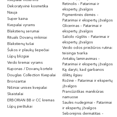
Retinolis – Patarimai ir
Dekoratyvinė kosmetika
ekspertų įžvalgos
Nauja
Pigmentinės dėmės –
Super kaina
Patarimai ir ekspertų įžvalgos
Kvepalai vyrams
Glicerinas – Patarimai ir
Blakstienų serumai
ekspertų įžvalgos
Salicilo rūgštis – Patarimai ir
Rituals Dovanų rinkiniai
ekspertų įžvalgos
Blakstienų tušai
Veido odos priežiūros rutina:
Šukos ir plaukų šepečiai
teisinga tvarka
Lūpų blizgiai
Antakių laminavimas –
Veido kremai vyrams
Patarimai ir ekspertų įžvalgos
Kuponas / Dovanų kortelė
Ką daryti, kad garbanos
Douglas Collection Kvepalai
išliktų ilgiau
Rožinė – Patarimai ir ekspertų
Bronzantai
įžvalgos
Nišiniai unisex kvepalai
Prancūziškas manikiūras
Skaistalai
namuose
ERBORIAN BB ir CC kremas
Saulės nudegimai – Patarimai
Lūpų pieštukai
ir ekspertų įžvalgos
Seborėjinis dermatitas –