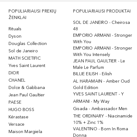
POPULIARIAUSI PREKIŲ
POPULIARIAUSI PRODUKTAI
ŽENKLAI
SOL DE JANEIRO - Cheirosa
Rituals
48
EMPORIO ARMANI - Stronger
Dyson
With You
Douglas Collection
EMPORIO ARMANI - Stronger
Sol de Janeiro
With You Intensely
MATH SCIETIFIC
JEAN PAUL GAULTIER - Le
Yves Saint Laurent
Male Le Parfum
DIOR
BILLIE EILISH - Eilish
CHANEL
AL HARAMAIN - Amber Oud
Dolce & Gabbana
Gold Edition
YVES SAINT LAURENT - Y
Jean Paul Gaultier
ARMANI - My Way
PAESE
Gisada - Ambassador Men
HUGO BOSS
THE ORDINARY - Niacinamide
Kérastase
10% + Zinc 1%
Versace
VALENTINO - Born In Roma
Maison Margiela
Donna