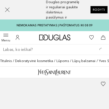
Douglas programėlę
[navigation.slideout.screenreader]
ir reguliariai gaukite
RODYTI
išskirtinius
pasiūlymus ir
nuolaidas
NEMOKAMAS PRISTATYMAS Į PAŠTOMATUS IKI 08 09
Į Douglas pagrindinį pu
Į mano nor
Atidaryti meniu
Į mano paskyrą
Į kr
Meniu
Grįžk atgal
Vykdykite paiešką
Titulinis
Dekoratyvinė kosmetika
Lūpoms
Lūpų balzamai
Yves S