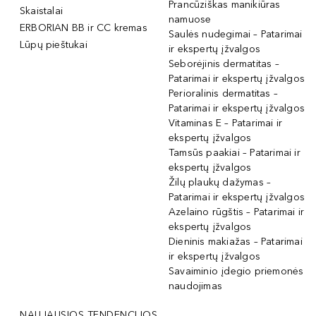
Prancūziškas manikiūras
Skaistalai
namuose
ERBORIAN BB ir CC kremas
Saulės nudegimai – Patarimai
Lūpų pieštukai
ir ekspertų įžvalgos
Seborėjinis dermatitas –
Patarimai ir ekspertų įžvalgos
Perioralinis dermatitas –
Patarimai ir ekspertų įžvalgos
Vitaminas E – Patarimai ir
ekspertų įžvalgos
Tamsūs paakiai – Patarimai ir
ekspertų įžvalgos
Žilų plaukų dažymas –
Patarimai ir ekspertų įžvalgos
Azelaino rūgštis – Patarimai ir
ekspertų įžvalgos
Dieninis makiažas – Patarimai
ir ekspertų įžvalgos
Savaiminio įdegio priemonės
naudojimas
NAUJAUSIOS TENDENCIJOS