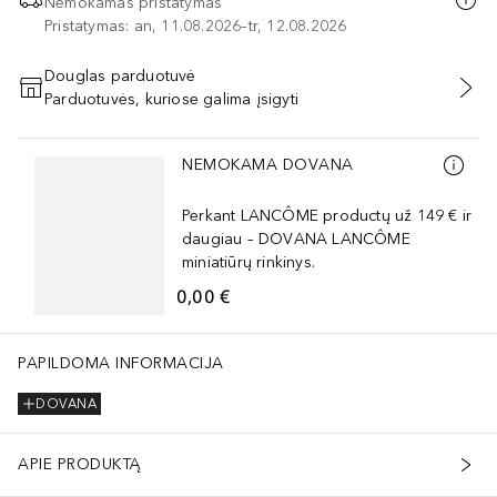
Nemokamas pristatymas
Pristatymas: an, 11.08.2026–tr, 12.08.2026
Douglas parduotuvė
Parduotuvės, kuriose galima įsigyti
PRIDĖTI Į KREPŠELĮ
Praleisti slankiklį
NEMOKAMA DOVANA
Perkant LANCÔME productų už 149 € ir
daugiau – DOVANA LANCÔME
miniatiūrų rinkinys.
0,00 €
PAPILDOMA INFORMACIJA
DOVANA
APIE PRODUKTĄ