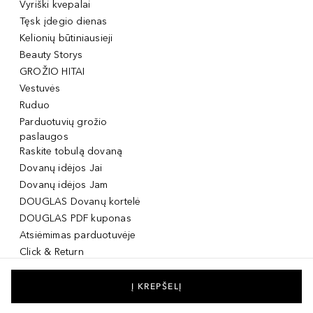
Vyriški kvepalai
Tęsk įdegio dienas
Kelionių būtiniausieji
Beauty Storys
GROŽIO HITAI
Vestuvės
Ruduo
Parduotuvių grožio
paslaugos
Raskite tobulą dovaną
Dovanų idėjos Jai
Dovanų idėjos Jam
DOUGLAS Dovanų kortelė
DOUGLAS PDF kuponas
Atsiėmimas parduotuvėje
Click & Return
DOUGLAS Grožio Kortelė
DOUGLAS Mobilioji
Į KREPŠELĮ
programėlė