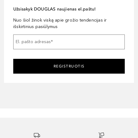
Užsisakyk DOUGLAS naujienas el.paštu!
Nuo šiol žinok viską apie grožio tendencijas ir
išskirtinius pasiūlymus
El. pašto adresas
*
REGISTRUOTIS