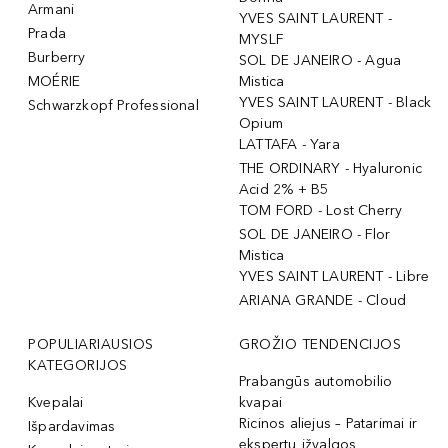
Armani
YVES SAINT LAURENT -
Prada
MYSLF
Burberry
SOL DE JANEIRO - Agua
MOÉRIE
Mistica
YVES SAINT LAURENT - Black
Schwarzkopf Professional
Opium
LATTAFA - Yara
THE ORDINARY - Hyaluronic
Acid 2% + B5
TOM FORD - Lost Cherry
SOL DE JANEIRO - Flor
Mistica
YVES SAINT LAURENT - Libre
ARIANA GRANDE - Cloud
POPULIARIAUSIOS
GROŽIO TENDENCIJOS
KATEGORIJOS
Prabangūs automobilio
Kvepalai
kvapai
Ricinos aliejus – Patarimai ir
Išpardavimas
ekspertų įžvalgos