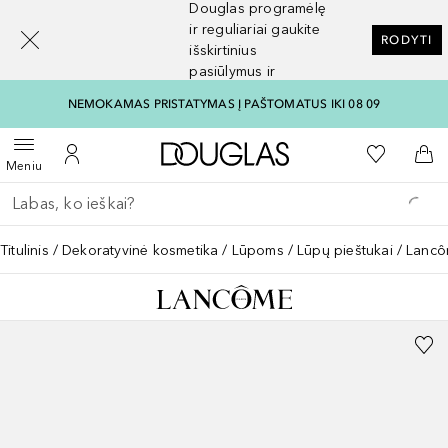
Douglas programėlę
[navigation.slideout.screenreader]
ir reguliariai gaukite
RODYTI
išskirtinius
pasiūlymus ir
nuolaidas
NEMOKAMAS PRISTATYMAS Į PAŠTOMATUS IKI 08 09
Į Douglas pagrindinį pu
Į mano nor
Atidaryti meniu
Į mano paskyrą
Į kr
Meniu
Grįžk atgal
Vykdykite paiešką
Titulinis
Dekoratyvinė kosmetika
Lūpoms
Lūpų pieštukai
Lancôm