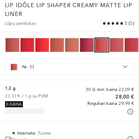
LIP IDÔLE
LIP SHAPER CREAMY MATTE LIP
LINER
Lūpų pieštukas
5
(
5
)
Nr. 33
1.2 g
30 d. min. kaina
22,09 €
23,33 €
 / 
1
g
su PVM
28,00 €
Reguliari kaina
29,99 €
E-KAINA
Internete
:
Turime