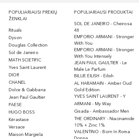
POPULIARIAUSI PREKIŲ
POPULIARIAUSI PRODUKTAI
ŽENKLAI
SOL DE JANEIRO - Cheirosa
Rituals
48
EMPORIO ARMANI - Stronger
Dyson
With You
Douglas Collection
EMPORIO ARMANI - Stronger
Sol de Janeiro
With You Intensely
MATH SCIETIFIC
JEAN PAUL GAULTIER - Le
Yves Saint Laurent
Male Le Parfum
DIOR
BILLIE EILISH - Eilish
CHANEL
AL HARAMAIN - Amber Oud
Dolce & Gabbana
Gold Edition
YVES SAINT LAURENT - Y
Jean Paul Gaultier
ARMANI - My Way
PAESE
Gisada - Ambassador Men
HUGO BOSS
THE ORDINARY - Niacinamide
Kérastase
10% + Zinc 1%
Versace
VALENTINO - Born In Roma
Maison Margiela
Donna