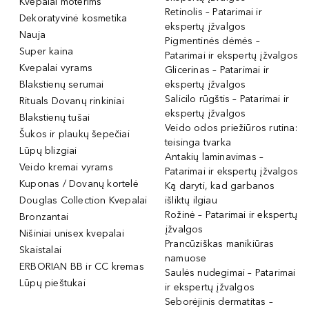
Kvepalai moterims
Retinolis – Patarimai ir
Dekoratyvinė kosmetika
ekspertų įžvalgos
Nauja
Pigmentinės dėmės –
Super kaina
Patarimai ir ekspertų įžvalgos
Kvepalai vyrams
Glicerinas – Patarimai ir
Blakstienų serumai
ekspertų įžvalgos
Salicilo rūgštis – Patarimai ir
Rituals Dovanų rinkiniai
ekspertų įžvalgos
Blakstienų tušai
Veido odos priežiūros rutina:
Šukos ir plaukų šepečiai
teisinga tvarka
Lūpų blizgiai
Antakių laminavimas –
Veido kremai vyrams
Patarimai ir ekspertų įžvalgos
Kuponas / Dovanų kortelė
Ką daryti, kad garbanos
Douglas Collection Kvepalai
išliktų ilgiau
Rožinė – Patarimai ir ekspertų
Bronzantai
įžvalgos
Nišiniai unisex kvepalai
Prancūziškas manikiūras
Skaistalai
namuose
ERBORIAN BB ir CC kremas
Saulės nudegimai – Patarimai
Lūpų pieštukai
ir ekspertų įžvalgos
Seborėjinis dermatitas –