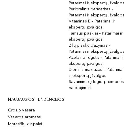
Patarimai ir ekspertų įžvalgos
Perioralinis dermatitas –
Patarimai ir ekspertų įžvalgos
Vitaminas E – Patarimai ir
ekspertų įžvalgos
Tamsūs paakiai – Patarimai ir
ekspertų įžvalgos
Žilų plaukų dažymas –
Patarimai ir ekspertų įžvalgos
Azelaino rūgštis – Patarimai ir
ekspertų įžvalgos
Dieninis makiažas – Patarimai
ir ekspertų įžvalgos
Savaiminio įdegio priemonės
naudojimas
NAUJAUSIOS TENDENCIJOS
Grožio vasara
Vasaros aromatai
Moteriški kvepalai