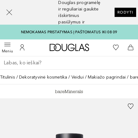
Douglas programėlę
[navigation.slideout.screenreader]
ir reguliariai gaukite
RODYTI
išskirtinius
pasiūlymus ir
nuolaidas
NEMOKAMAS PRISTATYMAS Į PAŠTOMATUS IKI 08 09
Į Douglas pagrindinį pu
Į mano nor
Atidaryti meniu
Į mano paskyrą
Į kr
Meniu
Grįžk atgal
Vykdykite paiešką
Titulinis
Dekoratyvinė kosmetika
Veidui
Makiažo pagrindai
bar