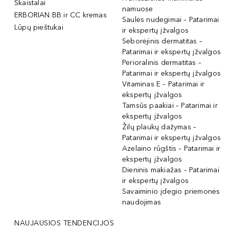
Skaistalai
namuose
ERBORIAN BB ir CC kremas
Saulės nudegimai – Patarimai
Lūpų pieštukai
ir ekspertų įžvalgos
Seborėjinis dermatitas –
Patarimai ir ekspertų įžvalgos
Perioralinis dermatitas –
Patarimai ir ekspertų įžvalgos
Vitaminas E – Patarimai ir
ekspertų įžvalgos
Tamsūs paakiai – Patarimai ir
ekspertų įžvalgos
Žilų plaukų dažymas –
Patarimai ir ekspertų įžvalgos
Azelaino rūgštis – Patarimai ir
ekspertų įžvalgos
Dieninis makiažas – Patarimai
ir ekspertų įžvalgos
Savaiminio įdegio priemonės
naudojimas
NAUJAUSIOS TENDENCIJOS