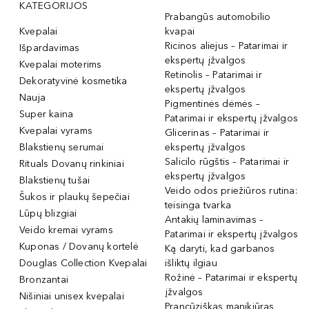
KATEGORIJOS
Prabangūs automobilio
Kvepalai
kvapai
Ricinos aliejus – Patarimai ir
Išpardavimas
ekspertų įžvalgos
Kvepalai moterims
Retinolis – Patarimai ir
Dekoratyvinė kosmetika
ekspertų įžvalgos
Nauja
Pigmentinės dėmės –
Super kaina
Patarimai ir ekspertų įžvalgos
Kvepalai vyrams
Glicerinas – Patarimai ir
Blakstienų serumai
ekspertų įžvalgos
Salicilo rūgštis – Patarimai ir
Rituals Dovanų rinkiniai
ekspertų įžvalgos
Blakstienų tušai
Veido odos priežiūros rutina:
Šukos ir plaukų šepečiai
teisinga tvarka
Lūpų blizgiai
Antakių laminavimas –
Veido kremai vyrams
Patarimai ir ekspertų įžvalgos
Kuponas / Dovanų kortelė
Ką daryti, kad garbanos
Douglas Collection Kvepalai
išliktų ilgiau
Rožinė – Patarimai ir ekspertų
Bronzantai
įžvalgos
Nišiniai unisex kvepalai
Prancūziškas manikiūras