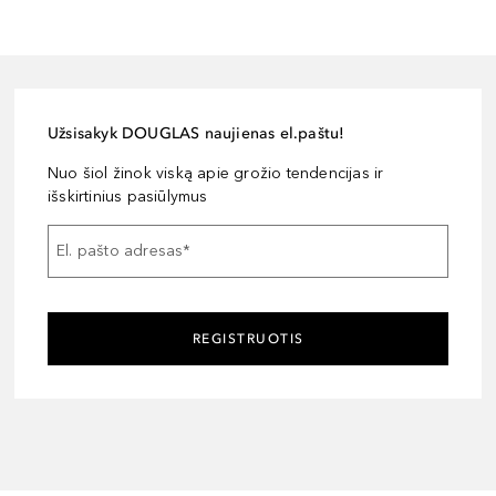
Užsisakyk DOUGLAS naujienas el.paštu!
Nuo šiol žinok viską apie grožio tendencijas ir
išskirtinius pasiūlymus
El. pašto adresas
*
REGISTRUOTIS