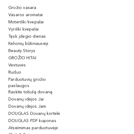
Grožio vasara
Vasaros aromatai
Moteriški kvepalai
Vyriški kvepalai
Tęsk įdegio dienas
Kelionių būtiniausieji
Beauty Storys
GROŽIO HITAI
Vestuvės
Ruduo
Parduotuvių grožio
paslaugos
Raskite tobulą dovaną
Dovanų idėjos Jai
Dovanų idėjos Jam
DOUGLAS Dovanų kortelė
DOUGLAS PDF kuponas
Atsiėmimas parduotuvėje