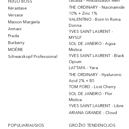
Gisada - Ambassador Men
HUGO BOSS
THE ORDINARY - Niacinamide
Kérastase
10% + Zinc 1%
Versace
VALENTINO - Born In Roma
Maison Margiela
Donna
Armani
YVES SAINT LAURENT -
Prada
MYSLF
Burberry
SOL DE JANEIRO - Agua
MOÉRIE
Mistica
YVES SAINT LAURENT - Black
Schwarzkopf Professional
Opium
LATTAFA - Yara
THE ORDINARY - Hyaluronic
Acid 2% + B5
TOM FORD - Lost Cherry
SOL DE JANEIRO - Flor
Mistica
YVES SAINT LAURENT - Libre
ARIANA GRANDE - Cloud
POPULIARIAUSIOS
GROŽIO TENDENCIJOS