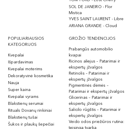
SOL DE JANEIRO - Flor
Mistica
YVES SAINT LAURENT - Libre
ARIANA GRANDE - Cloud
POPULIARIAUSIOS
GROŽIO TENDENCIJOS
KATEGORIJOS
Prabangūs automobilio
Kvepalai
kvapai
Ricinos aliejus – Patarimai ir
Išpardavimas
ekspertų įžvalgos
Kvepalai moterims
Retinolis – Patarimai ir
Dekoratyvinė kosmetika
ekspertų įžvalgos
Nauja
Pigmentinės dėmės –
Super kaina
Patarimai ir ekspertų įžvalgos
Kvepalai vyrams
Glicerinas – Patarimai ir
Blakstienų serumai
ekspertų įžvalgos
Salicilo rūgštis – Patarimai ir
Rituals Dovanų rinkiniai
ekspertų įžvalgos
Blakstienų tušai
Veido odos priežiūros rutina:
Šukos ir plaukų šepečiai
teisinga tvarka