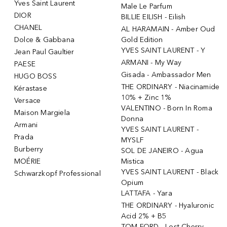
Yves Saint Laurent
Male Le Parfum
DIOR
BILLIE EILISH - Eilish
CHANEL
AL HARAMAIN - Amber Oud
Dolce & Gabbana
Gold Edition
YVES SAINT LAURENT - Y
Jean Paul Gaultier
ARMANI - My Way
PAESE
Gisada - Ambassador Men
HUGO BOSS
THE ORDINARY - Niacinamide
Kérastase
10% + Zinc 1%
Versace
VALENTINO - Born In Roma
Maison Margiela
Donna
Armani
YVES SAINT LAURENT -
Prada
MYSLF
Burberry
SOL DE JANEIRO - Agua
MOÉRIE
Mistica
YVES SAINT LAURENT - Black
Schwarzkopf Professional
Opium
LATTAFA - Yara
THE ORDINARY - Hyaluronic
Acid 2% + B5
TOM FORD - Lost Cherry