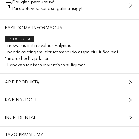
Douglas parduotuvė
Parduotuvės, kuriose galima įsigyti
PRIDĖTI Į KREPŠELĮ
PAPILDOMA INFORMACIJA
TIK DOUGLAS
nesvarus ir itin švelnus valymas
nepriekaištingam, filtruotam veido atspalviui ir švelniai
"airbrushed" apdailai
Lengvas tepimas ir vientisas suliejimas
APIE PRODUKTĄ
KAIP NAUDOTI
INGREDIENTAI
TAVO PRIVALUMAI