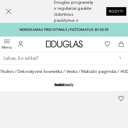
Douglas programėlę
[navigation.slideout.screenreader]
ir reguliariai gaukite
RODYTI
išskirtinius
pasiūlymus ir
nuolaidas
NEMOKAMAS PRISTATYMAS Į PAŠTOMATUS IKI 08 09
Į Douglas pagrindinį pu
Į mano nor
Atidaryti meniu
Į mano paskyrą
Į kr
Meniu
Grįžk atgal
Vykdykite paiešką
Titulinis
Dekoratyvinė kosmetika
Veidui
Makiažo pagrindai
HUD