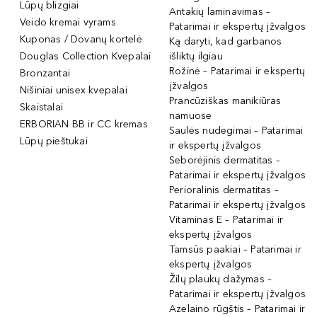
Lūpų blizgiai
Antakių laminavimas –
Veido kremai vyrams
Patarimai ir ekspertų įžvalgos
Kuponas / Dovanų kortelė
Ką daryti, kad garbanos
Douglas Collection Kvepalai
išliktų ilgiau
Rožinė – Patarimai ir ekspertų
Bronzantai
įžvalgos
Nišiniai unisex kvepalai
Prancūziškas manikiūras
Skaistalai
namuose
ERBORIAN BB ir CC kremas
Saulės nudegimai – Patarimai
Lūpų pieštukai
ir ekspertų įžvalgos
Seborėjinis dermatitas –
Patarimai ir ekspertų įžvalgos
Perioralinis dermatitas –
Patarimai ir ekspertų įžvalgos
Vitaminas E – Patarimai ir
ekspertų įžvalgos
Tamsūs paakiai – Patarimai ir
ekspertų įžvalgos
Žilų plaukų dažymas –
Patarimai ir ekspertų įžvalgos
Azelaino rūgštis – Patarimai ir