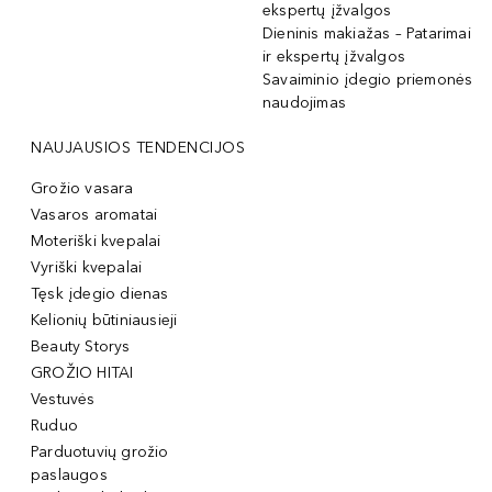
ekspertų įžvalgos
Dieninis makiažas – Patarimai
ir ekspertų įžvalgos
Savaiminio įdegio priemonės
naudojimas
NAUJAUSIOS TENDENCIJOS
Grožio vasara
Vasaros aromatai
Moteriški kvepalai
Vyriški kvepalai
Tęsk įdegio dienas
Kelionių būtiniausieji
Beauty Storys
GROŽIO HITAI
Vestuvės
Ruduo
Parduotuvių grožio
paslaugos