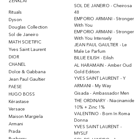
ŽENKLAI
SOL DE JANEIRO - Cheirosa
Rituals
48
EMPORIO ARMANI - Stronger
Dyson
With You
Douglas Collection
EMPORIO ARMANI - Stronger
Sol de Janeiro
With You Intensely
MATH SCIETIFIC
JEAN PAUL GAULTIER - Le
Yves Saint Laurent
Male Le Parfum
DIOR
BILLIE EILISH - Eilish
CHANEL
AL HARAMAIN - Amber Oud
Dolce & Gabbana
Gold Edition
YVES SAINT LAURENT - Y
Jean Paul Gaultier
ARMANI - My Way
PAESE
Gisada - Ambassador Men
HUGO BOSS
THE ORDINARY - Niacinamide
Kérastase
10% + Zinc 1%
Versace
VALENTINO - Born In Roma
Maison Margiela
Donna
Armani
YVES SAINT LAURENT -
Prada
MYSLF
Burberry