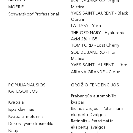
SOL DE JANEIRO - Agua
MOÉRIE
Mistica
YVES SAINT LAURENT - Black
Schwarzkopf Professional
Opium
LATTAFA - Yara
THE ORDINARY - Hyaluronic
Acid 2% + B5
TOM FORD - Lost Cherry
SOL DE JANEIRO - Flor
Mistica
YVES SAINT LAURENT - Libre
ARIANA GRANDE - Cloud
POPULIARIAUSIOS
GROŽIO TENDENCIJOS
KATEGORIJOS
Prabangūs automobilio
Kvepalai
kvapai
Ricinos aliejus – Patarimai ir
Išpardavimas
ekspertų įžvalgos
Kvepalai moterims
Retinolis – Patarimai ir
Dekoratyvinė kosmetika
ekspertų įžvalgos
Nauja