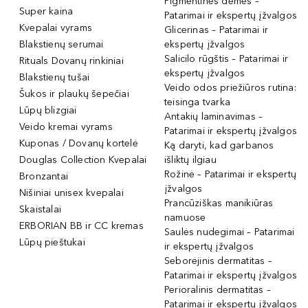
Pigmentinės dėmės –
Super kaina
Patarimai ir ekspertų įžvalgos
Kvepalai vyrams
Glicerinas – Patarimai ir
Blakstienų serumai
ekspertų įžvalgos
Salicilo rūgštis – Patarimai ir
Rituals Dovanų rinkiniai
ekspertų įžvalgos
Blakstienų tušai
Veido odos priežiūros rutina:
Šukos ir plaukų šepečiai
teisinga tvarka
Lūpų blizgiai
Antakių laminavimas –
Veido kremai vyrams
Patarimai ir ekspertų įžvalgos
Kuponas / Dovanų kortelė
Ką daryti, kad garbanos
Douglas Collection Kvepalai
išliktų ilgiau
Rožinė – Patarimai ir ekspertų
Bronzantai
įžvalgos
Nišiniai unisex kvepalai
Prancūziškas manikiūras
Skaistalai
namuose
ERBORIAN BB ir CC kremas
Saulės nudegimai – Patarimai
Lūpų pieštukai
ir ekspertų įžvalgos
Seborėjinis dermatitas –
Patarimai ir ekspertų įžvalgos
Perioralinis dermatitas –
Patarimai ir ekspertų įžvalgos