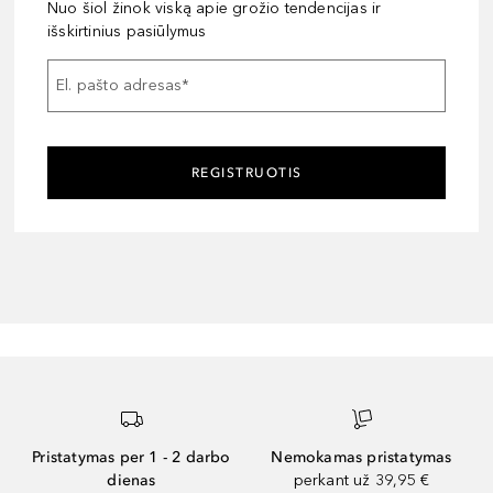
Nuo šiol žinok viską apie grožio tendencijas ir
išskirtinius pasiūlymus
El. pašto adresas
*
REGISTRUOTIS
Pristatymas per 1 - 2 darbo
Nemokamas pristatymas
dienas
perkant už 39,95 €