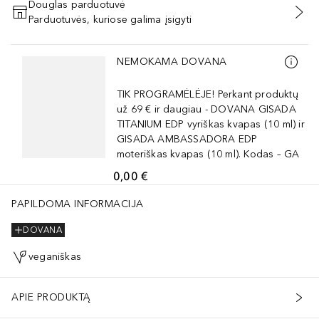
Douglas parduotuvė
Parduotuvės, kuriose galima įsigyti
PRIDĖTI Į KREPŠELĮ
Praleisti slankiklį
NEMOKAMA DOVANA
TIK PROGRAMĖLĖJE! Perkant produktų
už 69 € ir daugiau - DOVANA GISADA
TITANIUM EDP vyriškas kvapas (10 ml) ir
GISADA AMBASSADORA EDP
moteriškas kvapas (10 ml). Kodas – GA
0,00 €
PAPILDOMA INFORMACIJA
DOVANA
veganiškas
APIE PRODUKTĄ