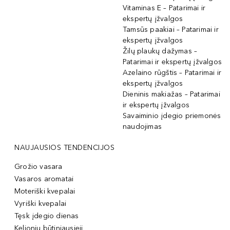
Vitaminas E – Patarimai ir
ekspertų įžvalgos
Tamsūs paakiai – Patarimai ir
ekspertų įžvalgos
Žilų plaukų dažymas –
Patarimai ir ekspertų įžvalgos
Azelaino rūgštis – Patarimai ir
ekspertų įžvalgos
Dieninis makiažas – Patarimai
ir ekspertų įžvalgos
Savaiminio įdegio priemonės
naudojimas
NAUJAUSIOS TENDENCIJOS
Grožio vasara
Vasaros aromatai
Moteriški kvepalai
Vyriški kvepalai
Tęsk įdegio dienas
Kelionių būtiniausieji