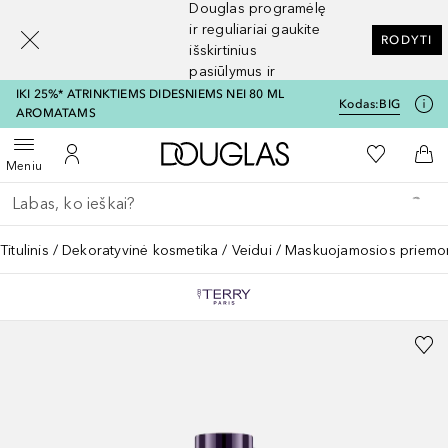
Douglas programėlę
[navigation.slideout.screenreader]
ir reguliariai gaukite
RODYTI
išskirtinius
pasiūlymus ir
nuolaidas
IKI 25%* ATRINKTIEMS DIDESNIEMS NEI 80 ML
Kodas:
BIG
AROMATAMS
Į Douglas pagrindinį pu
Į mano nor
Atidaryti meniu
Į mano paskyrą
Į kr
Meniu
Grįžk atgal
Vykdykite paiešką
Titulinis
Dekoratyvinė kosmetika
Veidui
Maskuojamosios priemo