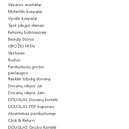
Vasaros aromatai
Moteriški kvepalai
Vyriški kvepalai
Tęsk įdegio dienas
Kelionių būtiniausieji
Beauty Storys
GROŽIO HITAI
Vestuvės
Ruduo
Parduotuvių grožio
paslaugos
Raskite tobulą dovaną
Dovanų idėjos Jai
Dovanų idėjos Jam
DOUGLAS Dovanų kortelė
DOUGLAS PDF kuponas
Atsiėmimas parduotuvėje
Click & Return
DOUGLAS Grožio Kortelė