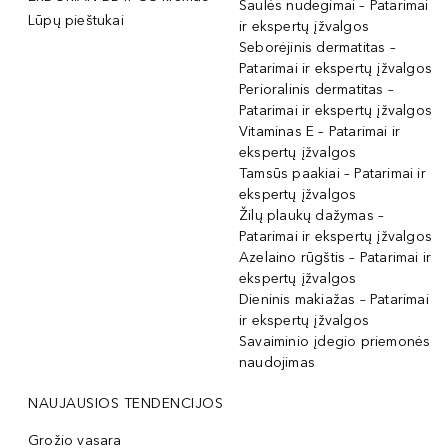
Saulės nudegimai – Patarimai
Lūpų pieštukai
ir ekspertų įžvalgos
Seborėjinis dermatitas –
Patarimai ir ekspertų įžvalgos
Perioralinis dermatitas –
Patarimai ir ekspertų įžvalgos
Vitaminas E – Patarimai ir
ekspertų įžvalgos
Tamsūs paakiai – Patarimai ir
ekspertų įžvalgos
Žilų plaukų dažymas –
Patarimai ir ekspertų įžvalgos
Azelaino rūgštis – Patarimai ir
ekspertų įžvalgos
Dieninis makiažas – Patarimai
ir ekspertų įžvalgos
Savaiminio įdegio priemonės
naudojimas
NAUJAUSIOS TENDENCIJOS
Grožio vasara