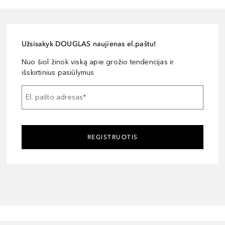
Užsisakyk DOUGLAS naujienas el.paštu!
Nuo šiol žinok viską apie grožio tendencijas ir
išskirtinius pasiūlymus
El. pašto adresas
*
REGISTRUOTIS