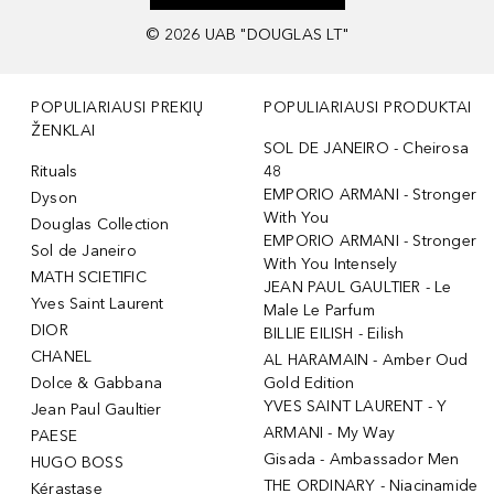
©
2026
UAB "DOUGLAS LT"
POPULIARIAUSI PREKIŲ
POPULIARIAUSI PRODUKTAI
ŽENKLAI
SOL DE JANEIRO - Cheirosa
Rituals
48
EMPORIO ARMANI - Stronger
Dyson
With You
Douglas Collection
EMPORIO ARMANI - Stronger
Sol de Janeiro
With You Intensely
MATH SCIETIFIC
JEAN PAUL GAULTIER - Le
Yves Saint Laurent
Male Le Parfum
DIOR
BILLIE EILISH - Eilish
CHANEL
AL HARAMAIN - Amber Oud
Dolce & Gabbana
Gold Edition
YVES SAINT LAURENT - Y
Jean Paul Gaultier
ARMANI - My Way
PAESE
Gisada - Ambassador Men
HUGO BOSS
THE ORDINARY - Niacinamide
Kérastase