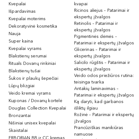
Kvepalai
kvapai
Ricinos aliejus – Patarimai ir
Išpardavimas
ekspertų įžvalgos
Kvepalai moterims
Retinolis – Patarimai ir
Dekoratyvinė kosmetika
ekspertų įžvalgos
Nauja
Pigmentinės dėmės –
Super kaina
Patarimai ir ekspertų įžvalgos
Kvepalai vyrams
Glicerinas – Patarimai ir
Blakstienų serumai
ekspertų įžvalgos
Salicilo rūgštis – Patarimai ir
Rituals Dovanų rinkiniai
ekspertų įžvalgos
Blakstienų tušai
Veido odos priežiūros rutina:
Šukos ir plaukų šepečiai
teisinga tvarka
Lūpų blizgiai
Antakių laminavimas –
Veido kremai vyrams
Patarimai ir ekspertų įžvalgos
Kuponas / Dovanų kortelė
Ką daryti, kad garbanos
Douglas Collection Kvepalai
išliktų ilgiau
Rožinė – Patarimai ir ekspertų
Bronzantai
įžvalgos
Nišiniai unisex kvepalai
Prancūziškas manikiūras
Skaistalai
namuose
ERBORIAN BB ir CC kremas