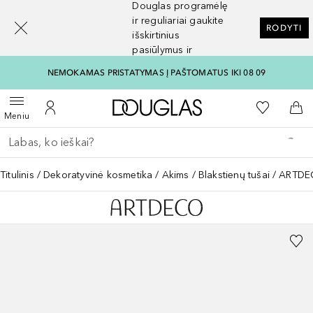
Douglas programėlę
[navigation.slideout.screenreader]
ir reguliariai gaukite
RODYTI
išskirtinius
pasiūlymus ir
nuolaidas
NEMOKAMAS PRISTATYMAS Į PAŠTOMATUS IKI 08 09
Į Douglas pagrindinį pu
Į mano nor
Atidaryti meniu
Į mano paskyrą
Į kr
Meniu
Grįžk atgal
Vykdykite paiešką
Titulinis
Dekoratyvinė kosmetika
Akims
Blakstienų tušai
ARTDEC