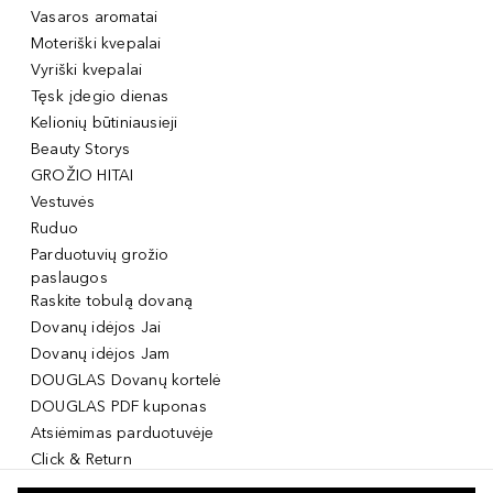
Vasaros aromatai
Moteriški kvepalai
Vyriški kvepalai
Tęsk įdegio dienas
Kelionių būtiniausieji
Beauty Storys
GROŽIO HITAI
Vestuvės
Ruduo
Parduotuvių grožio
paslaugos
Raskite tobulą dovaną
Dovanų idėjos Jai
Dovanų idėjos Jam
DOUGLAS Dovanų kortelė
DOUGLAS PDF kuponas
Atsiėmimas parduotuvėje
Click & Return
DOUGLAS Grožio Kortelė