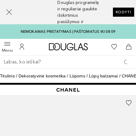
Douglas programėlę
[navigation.slideout.screenreader]
ir reguliariai gaukite
RODYTI
išskirtinius
pasiūlymus ir
nuolaidas
NEMOKAMAS PRISTATYMAS Į PAŠTOMATUS IKI 08 09
Į Douglas pagrindinį pu
Į mano nor
Atidaryti meniu
Į mano paskyrą
Į kr
Meniu
Grįžk atgal
Vykdykite paiešką
Titulinis
Dekoratyvinė kosmetika
Lūpoms
Lūpų balzamai
CHANE