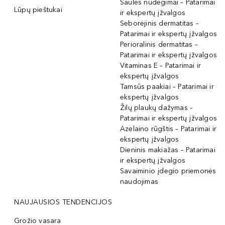
Saulės nudegimai – Patarimai
Lūpų pieštukai
ir ekspertų įžvalgos
Seborėjinis dermatitas –
Patarimai ir ekspertų įžvalgos
Perioralinis dermatitas –
Patarimai ir ekspertų įžvalgos
Vitaminas E – Patarimai ir
ekspertų įžvalgos
Tamsūs paakiai – Patarimai ir
ekspertų įžvalgos
Žilų plaukų dažymas –
Patarimai ir ekspertų įžvalgos
Azelaino rūgštis – Patarimai ir
ekspertų įžvalgos
Dieninis makiažas – Patarimai
ir ekspertų įžvalgos
Savaiminio įdegio priemonės
naudojimas
NAUJAUSIOS TENDENCIJOS
Grožio vasara