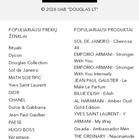
©
2026
UAB "DOUGLAS LT"
POPULIARIAUSI PREKIŲ
POPULIARIAUSI PRODUKTAI
ŽENKLAI
SOL DE JANEIRO - Cheirosa
Rituals
48
EMPORIO ARMANI - Stronger
Dyson
With You
Douglas Collection
EMPORIO ARMANI - Stronger
Sol de Janeiro
With You Intensely
MATH SCIETIFIC
JEAN PAUL GAULTIER - Le
Yves Saint Laurent
Male Le Parfum
DIOR
BILLIE EILISH - Eilish
CHANEL
AL HARAMAIN - Amber Oud
Dolce & Gabbana
Gold Edition
YVES SAINT LAURENT - Y
Jean Paul Gaultier
ARMANI - My Way
PAESE
Gisada - Ambassador Men
HUGO BOSS
THE ORDINARY - Niacinamide
Kérastase