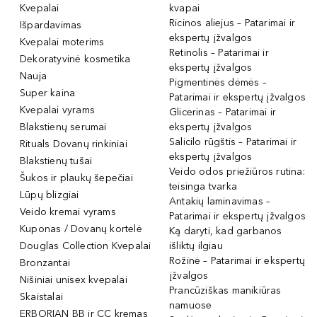
Kvepalai
kvapai
Ricinos aliejus – Patarimai ir
Išpardavimas
ekspertų įžvalgos
Kvepalai moterims
Retinolis – Patarimai ir
Dekoratyvinė kosmetika
ekspertų įžvalgos
Nauja
Pigmentinės dėmės –
Super kaina
Patarimai ir ekspertų įžvalgos
Kvepalai vyrams
Glicerinas – Patarimai ir
Blakstienų serumai
ekspertų įžvalgos
Salicilo rūgštis – Patarimai ir
Rituals Dovanų rinkiniai
ekspertų įžvalgos
Blakstienų tušai
Veido odos priežiūros rutina:
Šukos ir plaukų šepečiai
teisinga tvarka
Lūpų blizgiai
Antakių laminavimas –
Veido kremai vyrams
Patarimai ir ekspertų įžvalgos
Kuponas / Dovanų kortelė
Ką daryti, kad garbanos
Douglas Collection Kvepalai
išliktų ilgiau
Rožinė – Patarimai ir ekspertų
Bronzantai
įžvalgos
Nišiniai unisex kvepalai
Prancūziškas manikiūras
Skaistalai
namuose
ERBORIAN BB ir CC kremas