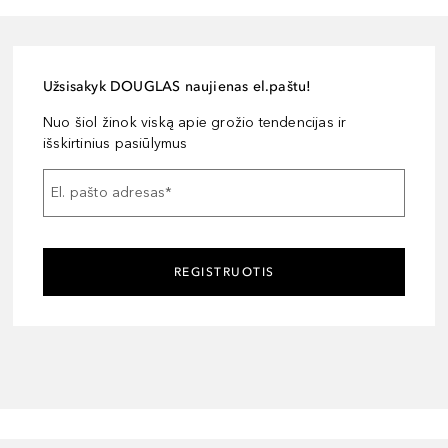
Užsisakyk DOUGLAS naujienas el.paštu!
Nuo šiol žinok viską apie grožio tendencijas ir
išskirtinius pasiūlymus
El. pašto adresas
*
REGISTRUOTIS