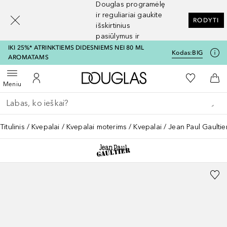
Douglas programėlę
[navigation.slideout.screenreader]
ir reguliariai gaukite
RODYTI
išskirtinius
pasiūlymus ir
nuolaidas
IKI 25%* ATRINKTIEMS DIDESNIEMS NEI 80 ML
Kodas:
BIG
AROMATAMS
Į Douglas pagrindinį pu
Į mano nor
Atidaryti meniu
Į mano paskyrą
Į kr
Meniu
Grįžk atgal
Vykdykite paiešką
Titulinis
Kvepalai
Kvepalai moterims
Kvepalai
Jean Paul Gaultie