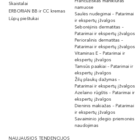
Prancūziškas manikiūras
Skaistalai
namuose
ERBORIAN BB ir CC kremas
Saulės nudegimai – Patarimai
Lūpų pieštukai
ir ekspertų įžvalgos
Seborėjinis dermatitas –
Patarimai ir ekspertų įžvalgos
Perioralinis dermatitas –
Patarimai ir ekspertų įžvalgos
Vitaminas E – Patarimai ir
ekspertų įžvalgos
Tamsūs paakiai – Patarimai ir
ekspertų įžvalgos
Žilų plaukų dažymas –
Patarimai ir ekspertų įžvalgos
Azelaino rūgštis – Patarimai ir
ekspertų įžvalgos
Dieninis makiažas – Patarimai
ir ekspertų įžvalgos
Savaiminio įdegio priemonės
naudojimas
NAUJAUSIOS TENDENCIJOS