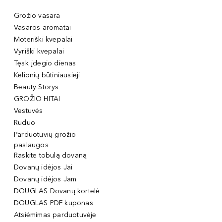
Grožio vasara
Vasaros aromatai
Moteriški kvepalai
Vyriški kvepalai
Tęsk įdegio dienas
Kelionių būtiniausieji
Beauty Storys
GROŽIO HITAI
Vestuvės
Ruduo
Parduotuvių grožio
paslaugos
Raskite tobulą dovaną
Dovanų idėjos Jai
Dovanų idėjos Jam
DOUGLAS Dovanų kortelė
DOUGLAS PDF kuponas
Atsiėmimas parduotuvėje