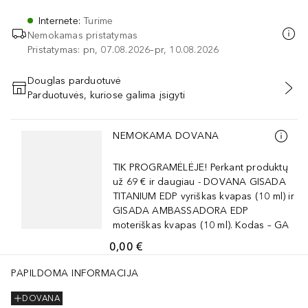
Internete
:
Turime
Nemokamas pristatymas
Pristatymas: pn, 07.08.2026–pr, 10.08.2026
Douglas parduotuvė
Parduotuvės, kuriose galima įsigyti
PRIDĖTI Į KREPŠELĮ
Praleisti slankiklį
NEMOKAMA DOVANA
TIK PROGRAMĖLĖJE! Perkant produktų
už 69 € ir daugiau - DOVANA GISADA
TITANIUM EDP vyriškas kvapas (10 ml) ir
GISADA AMBASSADORA EDP
moteriškas kvapas (10 ml). Kodas – GA
0,00 €
PAPILDOMA INFORMACIJA
DOVANA