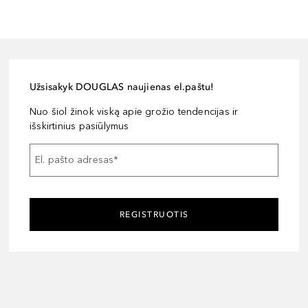
Užsisakyk DOUGLAS naujienas el.paštu!
Nuo šiol žinok viską apie grožio tendencijas ir
išskirtinius pasiūlymus
El. pašto adresas
*
REGISTRUOTIS