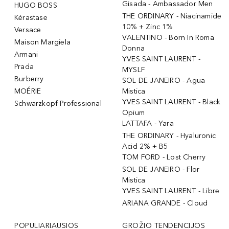
Gisada - Ambassador Men
HUGO BOSS
THE ORDINARY - Niacinamide
Kérastase
10% + Zinc 1%
Versace
VALENTINO - Born In Roma
Maison Margiela
Donna
Armani
YVES SAINT LAURENT -
Prada
MYSLF
Burberry
SOL DE JANEIRO - Agua
MOÉRIE
Mistica
YVES SAINT LAURENT - Black
Schwarzkopf Professional
Opium
LATTAFA - Yara
THE ORDINARY - Hyaluronic
Acid 2% + B5
TOM FORD - Lost Cherry
SOL DE JANEIRO - Flor
Mistica
YVES SAINT LAURENT - Libre
ARIANA GRANDE - Cloud
POPULIARIAUSIOS
GROŽIO TENDENCIJOS