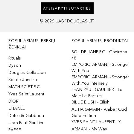
ATSISAKYTI SUTARTIES
©
2026
UAB "DOUGLAS LT"
POPULIARIAUSI PREKIŲ
POPULIARIAUSI PRODUKTAI
ŽENKLAI
SOL DE JANEIRO - Cheirosa
Rituals
48
EMPORIO ARMANI - Stronger
Dyson
With You
Douglas Collection
EMPORIO ARMANI - Stronger
Sol de Janeiro
With You Intensely
MATH SCIETIFIC
JEAN PAUL GAULTIER - Le
Yves Saint Laurent
Male Le Parfum
DIOR
BILLIE EILISH - Eilish
CHANEL
AL HARAMAIN - Amber Oud
Dolce & Gabbana
Gold Edition
YVES SAINT LAURENT - Y
Jean Paul Gaultier
ARMANI - My Way
PAESE