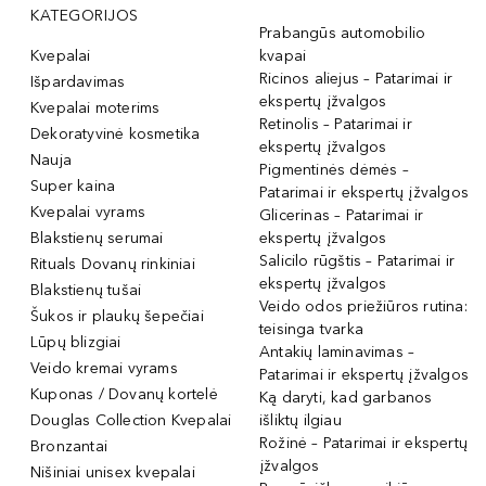
KATEGORIJOS
Prabangūs automobilio
Kvepalai
kvapai
Ricinos aliejus – Patarimai ir
Išpardavimas
ekspertų įžvalgos
Kvepalai moterims
Retinolis – Patarimai ir
Dekoratyvinė kosmetika
ekspertų įžvalgos
Nauja
Pigmentinės dėmės –
Super kaina
Patarimai ir ekspertų įžvalgos
Kvepalai vyrams
Glicerinas – Patarimai ir
Blakstienų serumai
ekspertų įžvalgos
Salicilo rūgštis – Patarimai ir
Rituals Dovanų rinkiniai
ekspertų įžvalgos
Blakstienų tušai
Veido odos priežiūros rutina:
Šukos ir plaukų šepečiai
teisinga tvarka
Lūpų blizgiai
Antakių laminavimas –
Veido kremai vyrams
Patarimai ir ekspertų įžvalgos
Kuponas / Dovanų kortelė
Ką daryti, kad garbanos
Douglas Collection Kvepalai
išliktų ilgiau
Rožinė – Patarimai ir ekspertų
Bronzantai
įžvalgos
Nišiniai unisex kvepalai