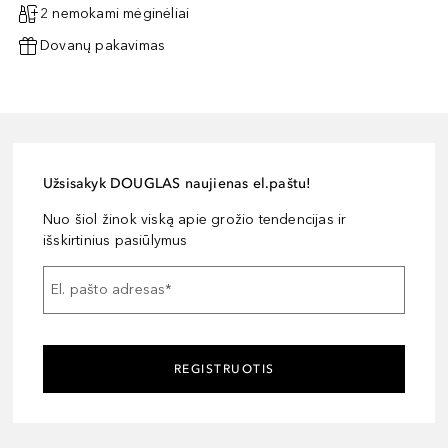
2 nemokami mėginėliai
Dovanų pakavimas
Užsisakyk DOUGLAS naujienas el.paštu!
Nuo šiol žinok viską apie grožio tendencijas ir
išskirtinius pasiūlymus
El. pašto adresas
*
REGISTRUOTIS