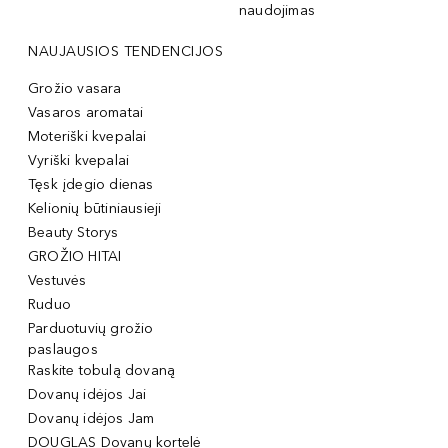
naudojimas
NAUJAUSIOS TENDENCIJOS
Grožio vasara
Vasaros aromatai
Moteriški kvepalai
Vyriški kvepalai
Tęsk įdegio dienas
Kelionių būtiniausieji
Beauty Storys
GROŽIO HITAI
Vestuvės
Ruduo
Parduotuvių grožio
paslaugos
Raskite tobulą dovaną
Dovanų idėjos Jai
Dovanų idėjos Jam
DOUGLAS Dovanų kortelė