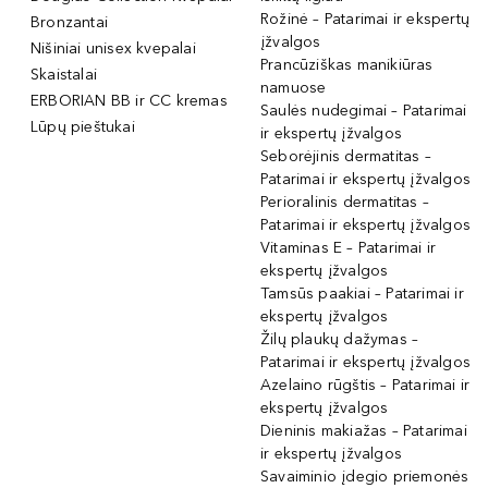
Rožinė – Patarimai ir ekspertų
Bronzantai
įžvalgos
Nišiniai unisex kvepalai
Prancūziškas manikiūras
Skaistalai
namuose
ERBORIAN BB ir CC kremas
Saulės nudegimai – Patarimai
Lūpų pieštukai
ir ekspertų įžvalgos
Seborėjinis dermatitas –
Patarimai ir ekspertų įžvalgos
Perioralinis dermatitas –
Patarimai ir ekspertų įžvalgos
Vitaminas E – Patarimai ir
ekspertų įžvalgos
Tamsūs paakiai – Patarimai ir
ekspertų įžvalgos
Žilų plaukų dažymas –
Patarimai ir ekspertų įžvalgos
Azelaino rūgštis – Patarimai ir
ekspertų įžvalgos
Dieninis makiažas – Patarimai
ir ekspertų įžvalgos
Savaiminio įdegio priemonės