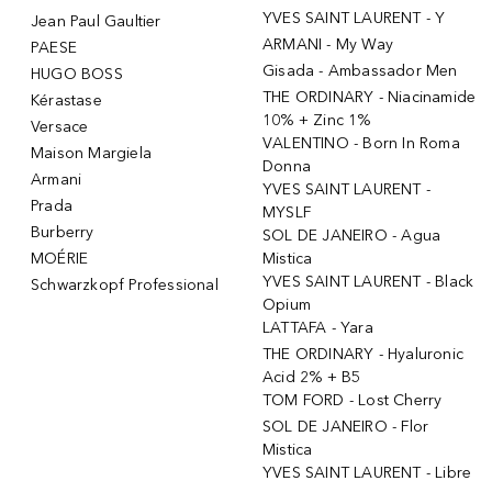
YVES SAINT LAURENT - Y
Jean Paul Gaultier
ARMANI - My Way
PAESE
Gisada - Ambassador Men
HUGO BOSS
THE ORDINARY - Niacinamide
Kérastase
10% + Zinc 1%
Versace
VALENTINO - Born In Roma
Maison Margiela
Donna
Armani
YVES SAINT LAURENT -
Prada
MYSLF
Burberry
SOL DE JANEIRO - Agua
MOÉRIE
Mistica
YVES SAINT LAURENT - Black
Schwarzkopf Professional
Opium
LATTAFA - Yara
THE ORDINARY - Hyaluronic
Acid 2% + B5
TOM FORD - Lost Cherry
SOL DE JANEIRO - Flor
Mistica
YVES SAINT LAURENT - Libre