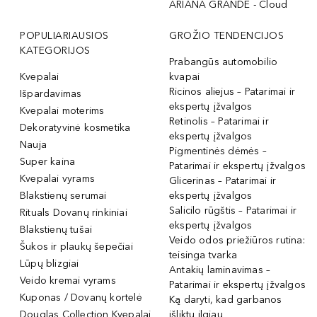
ARIANA GRANDE - Cloud
POPULIARIAUSIOS
GROŽIO TENDENCIJOS
KATEGORIJOS
Prabangūs automobilio
Kvepalai
kvapai
Ricinos aliejus – Patarimai ir
Išpardavimas
ekspertų įžvalgos
Kvepalai moterims
Retinolis – Patarimai ir
Dekoratyvinė kosmetika
ekspertų įžvalgos
Nauja
Pigmentinės dėmės –
Super kaina
Patarimai ir ekspertų įžvalgos
Kvepalai vyrams
Glicerinas – Patarimai ir
Blakstienų serumai
ekspertų įžvalgos
Salicilo rūgštis – Patarimai ir
Rituals Dovanų rinkiniai
ekspertų įžvalgos
Blakstienų tušai
Veido odos priežiūros rutina:
Šukos ir plaukų šepečiai
teisinga tvarka
Lūpų blizgiai
Antakių laminavimas –
Veido kremai vyrams
Patarimai ir ekspertų įžvalgos
Kuponas / Dovanų kortelė
Ką daryti, kad garbanos
Douglas Collection Kvepalai
išliktų ilgiau