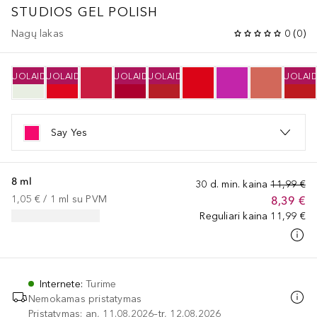
STUDIOS GEL POLISH
Nagų lakas
0
(
0
)
NUOLAIDA
NUOLAIDA
NUOLAIDA
NUOLAIDA
NUOLAI
N
Say Yes
8 ml
30 d. min. kaina
11,99 €
1,05 €
 / 
1
ml
su PVM
8,39 €
Reguliari kaina
11,99 €
Internete
:
Turime
Nemokamas pristatymas
Pristatymas: an, 11.08.2026–tr, 12.08.2026