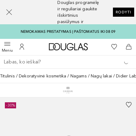
Douglas programėlę
[navigation.slideout.screenreader]
ir reguliariai gaukite
RODYTI
išskirtinius
pasiūlymus ir
nuolaidas
NEMOKAMAS PRISTATYMAS Į PAŠTOMATUS IKI 08 09
Į Douglas pagrindinį pu
Į mano nor
Atidaryti meniu
Į mano paskyrą
Į kr
Meniu
Grįžk atgal
Vykdykite paiešką
Titulinis
Dekoratyvinė kosmetika
Nagams
Nagų lakai
Didier La
-30%