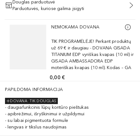
Douglas parduotuvė
Parduotuvės, kuriose galima įsigyti
PRIDĖTI Į KREPŠELĮ
Praleisti slankiklį
NEMOKAMA DOVANA
TIK PROGRAMĖLĖJE! Perkant produktų
už 69 € ir daugiau - DOVANA GISADA
TITANIUM EDP vyriškas kvapas (10 ml) ir
GISADA AMBASSADORA EDP
moteriškas kvapas (10 ml). Kodas – GA
0,00 €
PAPILDOMA INFORMACIJA
DOVANA
TIK DOUGLAS
daugiafunkcinis lūpų kontūro pieštukas
apibrėžimui, išryškinimui ir užpildymui
su labai pigmentuota formule
lengvas ir tikslus naudojimas