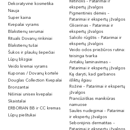
Retinolis – Patarimai ir
Dekoratyvinė kosmetika
ekspertų įžvalgos
Nauja
Pigmentinės dėmės –
Super kaina
Patarimai ir ekspertų įžvalgos
Kvepalai vyrams
Glicerinas – Patarimai ir
Blakstienų serumai
ekspertų įžvalgos
Salicilo rūgštis – Patarimai ir
Rituals Dovanų rinkiniai
ekspertų įžvalgos
Blakstienų tušai
Veido odos priežiūros rutina:
Šukos ir plaukų šepečiai
teisinga tvarka
Lūpų blizgiai
Antakių laminavimas –
Veido kremai vyrams
Patarimai ir ekspertų įžvalgos
Kuponas / Dovanų kortelė
Ką daryti, kad garbanos
Douglas Collection Kvepalai
išliktų ilgiau
Rožinė – Patarimai ir ekspertų
Bronzantai
įžvalgos
Nišiniai unisex kvepalai
Prancūziškas manikiūras
Skaistalai
namuose
ERBORIAN BB ir CC kremas
Saulės nudegimai – Patarimai
Lūpų pieštukai
ir ekspertų įžvalgos
Seborėjinis dermatitas –
Patarimai ir ekspertų įžvalgos