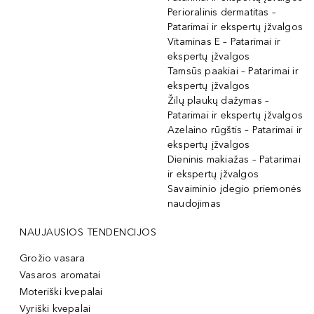
Perioralinis dermatitas –
Patarimai ir ekspertų įžvalgos
Vitaminas E – Patarimai ir
ekspertų įžvalgos
Tamsūs paakiai – Patarimai ir
ekspertų įžvalgos
Žilų plaukų dažymas –
Patarimai ir ekspertų įžvalgos
Azelaino rūgštis – Patarimai ir
ekspertų įžvalgos
Dieninis makiažas – Patarimai
ir ekspertų įžvalgos
Savaiminio įdegio priemonės
naudojimas
NAUJAUSIOS TENDENCIJOS
Grožio vasara
Vasaros aromatai
Moteriški kvepalai
Vyriški kvepalai