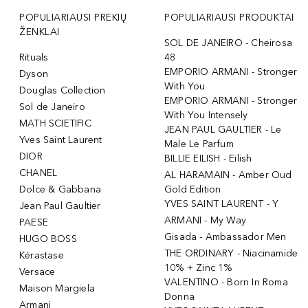
POPULIARIAUSI PREKIŲ
POPULIARIAUSI PRODUKTAI
ŽENKLAI
SOL DE JANEIRO - Cheirosa
Rituals
48
EMPORIO ARMANI - Stronger
Dyson
With You
Douglas Collection
EMPORIO ARMANI - Stronger
Sol de Janeiro
With You Intensely
MATH SCIETIFIC
JEAN PAUL GAULTIER - Le
Yves Saint Laurent
Male Le Parfum
DIOR
BILLIE EILISH - Eilish
CHANEL
AL HARAMAIN - Amber Oud
Dolce & Gabbana
Gold Edition
YVES SAINT LAURENT - Y
Jean Paul Gaultier
ARMANI - My Way
PAESE
Gisada - Ambassador Men
HUGO BOSS
THE ORDINARY - Niacinamide
Kérastase
10% + Zinc 1%
Versace
VALENTINO - Born In Roma
Maison Margiela
Donna
Armani