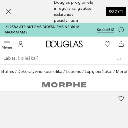
Douglas programėlę
[navigation.slideout.screenreader]
ir reguliariai gaukite
RODYTI
išskirtinius
pasiūlymus ir
nuolaidas
IKI 25%* ATRINKTIEMS DIDESNIEMS NEI 80 ML
Kodas:
BIG
AROMATAMS
Į Douglas pagrindinį pu
Į mano nor
Atidaryti meniu
Į mano paskyrą
Į kr
Meniu
Grįžk atgal
Vykdykite paiešką
Titulinis
Dekoratyvinė kosmetika
Lūpoms
Lūpų pieštukai
Morphe