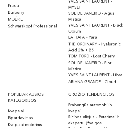
YVES SAINT LAURENT -
Prada
MYSLF
Burberry
SOL DE JANEIRO - Agua
MOÉRIE
Mistica
YVES SAINT LAURENT - Black
Schwarzkopf Professional
Opium
LATTAFA - Yara
THE ORDINARY - Hyaluronic
Acid 2% + B5
TOM FORD - Lost Cherry
SOL DE JANEIRO - Flor
Mistica
YVES SAINT LAURENT - Libre
ARIANA GRANDE - Cloud
POPULIARIAUSIOS
GROŽIO TENDENCIJOS
KATEGORIJOS
Prabangūs automobilio
Kvepalai
kvapai
Ricinos aliejus – Patarimai ir
Išpardavimas
ekspertų įžvalgos
Kvepalai moterims