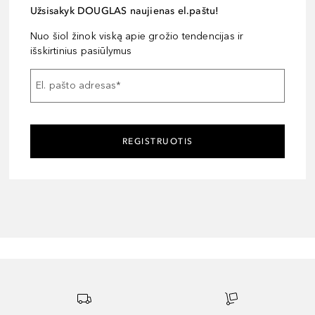
Užsisakyk DOUGLAS naujienas el.paštu!
Nuo šiol žinok viską apie grožio tendencijas ir
išskirtinius pasiūlymus
El. pašto adresas
*
REGISTRUOTIS