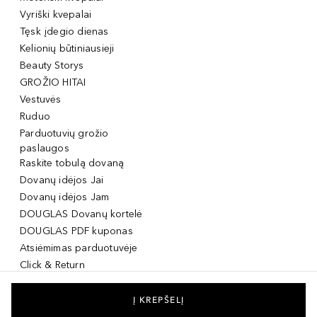
Vyriški kvepalai
Tęsk įdegio dienas
Kelionių būtiniausieji
Beauty Storys
GROŽIO HITAI
Vestuvės
Ruduo
Parduotuvių grožio
paslaugos
Raskite tobulą dovaną
Dovanų idėjos Jai
Dovanų idėjos Jam
DOUGLAS Dovanų kortelė
DOUGLAS PDF kuponas
Atsiėmimas parduotuvėje
Click & Return
DOUGLAS Grožio Kortelė
DOUGLAS Mobilioji
Į KREPŠELĮ
programėlė