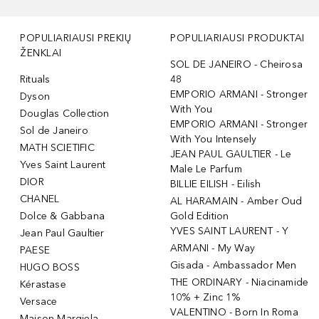
POPULIARIAUSI PREKIŲ
POPULIARIAUSI PRODUKTAI
ŽENKLAI
SOL DE JANEIRO - Cheirosa
Rituals
48
EMPORIO ARMANI - Stronger
Dyson
With You
Douglas Collection
EMPORIO ARMANI - Stronger
Sol de Janeiro
With You Intensely
MATH SCIETIFIC
JEAN PAUL GAULTIER - Le
Yves Saint Laurent
Male Le Parfum
DIOR
BILLIE EILISH - Eilish
CHANEL
AL HARAMAIN - Amber Oud
Dolce & Gabbana
Gold Edition
YVES SAINT LAURENT - Y
Jean Paul Gaultier
ARMANI - My Way
PAESE
Gisada - Ambassador Men
HUGO BOSS
THE ORDINARY - Niacinamide
Kérastase
10% + Zinc 1%
Versace
VALENTINO - Born In Roma
Maison Margiela