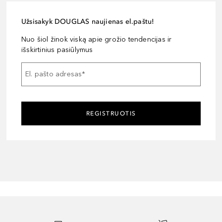
Užsisakyk DOUGLAS naujienas el.paštu!
Nuo šiol žinok viską apie grožio tendencijas ir
išskirtinius pasiūlymus
El. pašto adresas
*
REGISTRUOTIS