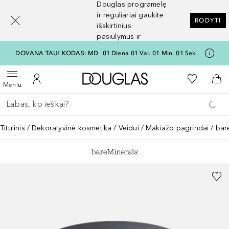
Douglas programėlę
[navigation.slideout.screenreader]
ir reguliariai gaukite
RODYTI
išskirtinius
pasiūlymus ir
nuolaidas
DOVANA TAU! KODAS: MD
01
Diena
01
Val.
01
Min.
01
Sek.
Į Douglas pagrindinį pu
Į mano nor
Atidaryti meniu
Į mano paskyrą
Į kr
Meniu
Grįžk atgal
Vykdykite paiešką
Titulinis
Dekoratyvinė kosmetika
Veidui
Makiažo pagrindai
bar