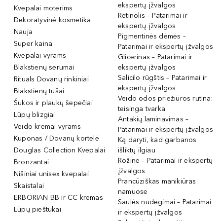
ekspertų įžvalgos
Kvepalai moterims
Retinolis – Patarimai ir
Dekoratyvinė kosmetika
ekspertų įžvalgos
Nauja
Pigmentinės dėmės –
Super kaina
Patarimai ir ekspertų įžvalgos
Kvepalai vyrams
Glicerinas – Patarimai ir
Blakstienų serumai
ekspertų įžvalgos
Salicilo rūgštis – Patarimai ir
Rituals Dovanų rinkiniai
ekspertų įžvalgos
Blakstienų tušai
Veido odos priežiūros rutina:
Šukos ir plaukų šepečiai
teisinga tvarka
Lūpų blizgiai
Antakių laminavimas –
Veido kremai vyrams
Patarimai ir ekspertų įžvalgos
Kuponas / Dovanų kortelė
Ką daryti, kad garbanos
Douglas Collection Kvepalai
išliktų ilgiau
Rožinė – Patarimai ir ekspertų
Bronzantai
įžvalgos
Nišiniai unisex kvepalai
Prancūziškas manikiūras
Skaistalai
namuose
ERBORIAN BB ir CC kremas
Saulės nudegimai – Patarimai
Lūpų pieštukai
ir ekspertų įžvalgos