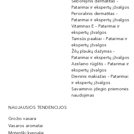
Seborėjinis dermatitas –
Patarimai ir ekspertų įžvalgos
Perioralinis dermatitas –
Patarimai ir ekspertų įžvalgos
Vitaminas E – Patarimai ir
ekspertų įžvalgos
Tamsūs paakiai – Patarimai ir
ekspertų įžvalgos
Žilų plaukų dažymas –
Patarimai ir ekspertų įžvalgos
Azelaino rūgštis – Patarimai ir
ekspertų įžvalgos
Dieninis makiažas – Patarimai
ir ekspertų įžvalgos
Savaiminio įdegio priemonės
naudojimas
NAUJAUSIOS TENDENCIJOS
Grožio vasara
Vasaros aromatai
Moteriški kvepalai