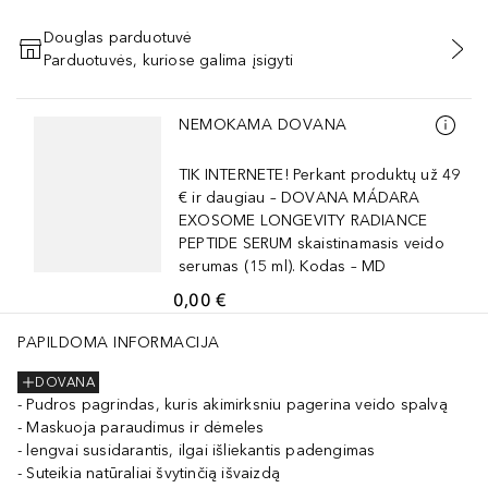
Douglas parduotuvė
Parduotuvės, kuriose galima įsigyti
PRIDĖTI Į KREPŠELĮ
Praleisti slankiklį
NEMOKAMA DOVANA
TIK INTERNETE! Perkant produktų už 49
€ ir daugiau – DOVANA MÁDARA
EXOSOME LONGEVITY RADIANCE
PEPTIDE SERUM skaistinamasis veido
serumas (15 ml). Kodas – MD
0,00 €
PAPILDOMA INFORMACIJA
DOVANA
Pudros pagrindas, kuris akimirksniu pagerina veido spalvą
Maskuoja paraudimus ir dėmeles
lengvai susidarantis, ilgai išliekantis padengimas
Suteikia natūraliai švytinčią išvaizdą