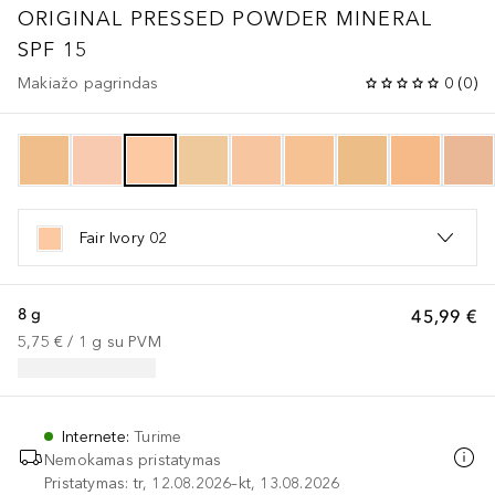
ORIGINAL
PRESSED POWDER MINERAL
SPF 15
Makiažo pagrindas
0
(
0
)
Fair Ivory 02
8 g
45,99 €
5,75 €
 / 
1
g
su PVM
Internete
:
Turime
Nemokamas pristatymas
Pristatymas: tr, 12.08.2026–kt, 13.08.2026