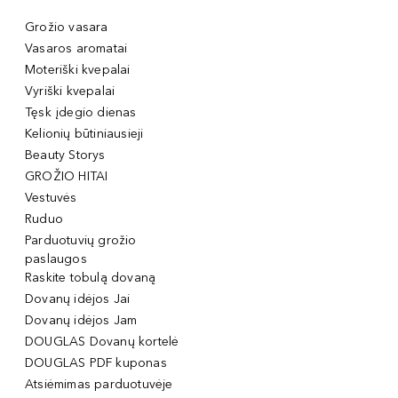
Grožio vasara
Vasaros aromatai
Moteriški kvepalai
Vyriški kvepalai
Tęsk įdegio dienas
Kelionių būtiniausieji
Beauty Storys
GROŽIO HITAI
Vestuvės
Ruduo
Parduotuvių grožio
paslaugos
Raskite tobulą dovaną
Dovanų idėjos Jai
Dovanų idėjos Jam
DOUGLAS Dovanų kortelė
DOUGLAS PDF kuponas
Atsiėmimas parduotuvėje