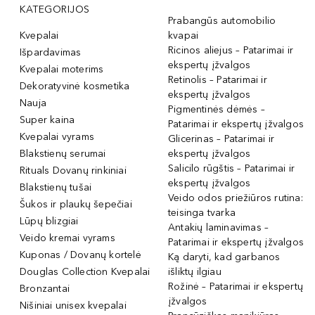
KATEGORIJOS
Prabangūs automobilio
Kvepalai
kvapai
Ricinos aliejus – Patarimai ir
Išpardavimas
ekspertų įžvalgos
Kvepalai moterims
Retinolis – Patarimai ir
Dekoratyvinė kosmetika
ekspertų įžvalgos
Nauja
Pigmentinės dėmės –
Super kaina
Patarimai ir ekspertų įžvalgos
Kvepalai vyrams
Glicerinas – Patarimai ir
Blakstienų serumai
ekspertų įžvalgos
Salicilo rūgštis – Patarimai ir
Rituals Dovanų rinkiniai
ekspertų įžvalgos
Blakstienų tušai
Veido odos priežiūros rutina:
Šukos ir plaukų šepečiai
teisinga tvarka
Lūpų blizgiai
Antakių laminavimas –
Veido kremai vyrams
Patarimai ir ekspertų įžvalgos
Kuponas / Dovanų kortelė
Ką daryti, kad garbanos
Douglas Collection Kvepalai
išliktų ilgiau
Rožinė – Patarimai ir ekspertų
Bronzantai
įžvalgos
Nišiniai unisex kvepalai