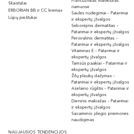
Prancūziškas manikiūras
Skaistalai
namuose
ERBORIAN BB ir CC kremas
Saulės nudegimai – Patarimai
Lūpų pieštukai
ir ekspertų įžvalgos
Seborėjinis dermatitas –
Patarimai ir ekspertų įžvalgos
Perioralinis dermatitas –
Patarimai ir ekspertų įžvalgos
Vitaminas E – Patarimai ir
ekspertų įžvalgos
Tamsūs paakiai – Patarimai ir
ekspertų įžvalgos
Žilų plaukų dažymas –
Patarimai ir ekspertų įžvalgos
Azelaino rūgštis – Patarimai ir
ekspertų įžvalgos
Dieninis makiažas – Patarimai
ir ekspertų įžvalgos
Savaiminio įdegio priemonės
naudojimas
NAUJAUSIOS TENDENCIJOS