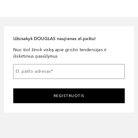
Užsisakyk DOUGLAS naujienas el.paštu!
Nuo šiol žinok viską apie grožio tendencijas ir
išskirtinius pasiūlymus
El. pašto adresas
*
REGISTRUOTIS