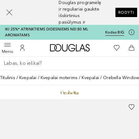
Douglas programėlę
[navigation.slideout.screenreader]
ir reguliariai gaukite
RODYTI
išskirtinius
pasiūlymus ir
nuolaidas
IKI 25%* ATRINKTIEMS DIDESNIEMS NEI 80 ML
Kodas:
BIG
AROMATAMS
Į Douglas pagrindinį pu
Į mano nor
Atidaryti meniu
Į mano paskyrą
Į kr
Meniu
Grįžk atgal
Vykdykite paiešką
Titulinis
Kvepalai
Kvepalai moterims
Kvepalai
Orebella Window