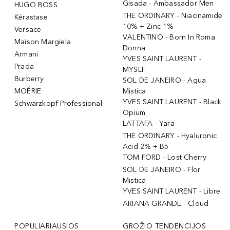
Gisada - Ambassador Men
HUGO BOSS
THE ORDINARY - Niacinamide
Kérastase
10% + Zinc 1%
Versace
VALENTINO - Born In Roma
Maison Margiela
Donna
Armani
YVES SAINT LAURENT -
Prada
MYSLF
Burberry
SOL DE JANEIRO - Agua
MOÉRIE
Mistica
YVES SAINT LAURENT - Black
Schwarzkopf Professional
Opium
LATTAFA - Yara
THE ORDINARY - Hyaluronic
Acid 2% + B5
TOM FORD - Lost Cherry
SOL DE JANEIRO - Flor
Mistica
YVES SAINT LAURENT - Libre
ARIANA GRANDE - Cloud
POPULIARIAUSIOS
GROŽIO TENDENCIJOS