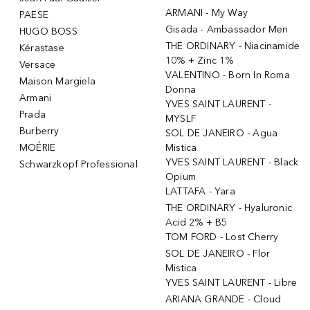
ARMANI - My Way
PAESE
Gisada - Ambassador Men
HUGO BOSS
THE ORDINARY - Niacinamide
Kérastase
10% + Zinc 1%
Versace
VALENTINO - Born In Roma
Maison Margiela
Donna
Armani
YVES SAINT LAURENT -
Prada
MYSLF
Burberry
SOL DE JANEIRO - Agua
MOÉRIE
Mistica
YVES SAINT LAURENT - Black
Schwarzkopf Professional
Opium
LATTAFA - Yara
THE ORDINARY - Hyaluronic
Acid 2% + B5
TOM FORD - Lost Cherry
SOL DE JANEIRO - Flor
Mistica
YVES SAINT LAURENT - Libre
ARIANA GRANDE - Cloud