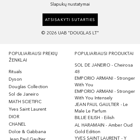
Slapukų nustatymai
ATSISAKYTI SUTARTIES
©
2026
UAB "DOUGLAS LT"
POPULIARIAUSI PREKIŲ
POPULIARIAUSI PRODUKTAI
ŽENKLAI
SOL DE JANEIRO - Cheirosa
Rituals
48
EMPORIO ARMANI - Stronger
Dyson
With You
Douglas Collection
EMPORIO ARMANI - Stronger
Sol de Janeiro
With You Intensely
MATH SCIETIFIC
JEAN PAUL GAULTIER - Le
Yves Saint Laurent
Male Le Parfum
DIOR
BILLIE EILISH - Eilish
CHANEL
AL HARAMAIN - Amber Oud
Dolce & Gabbana
Gold Edition
YVES SAINT LAURENT - Y
Jean Paul Gaultier