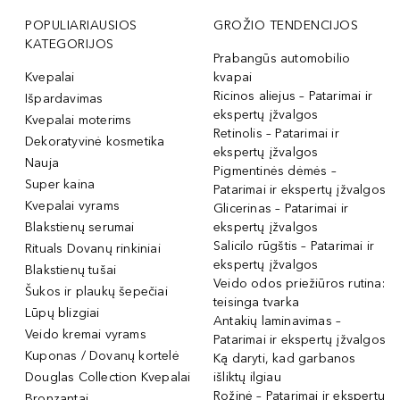
POPULIARIAUSIOS
GROŽIO TENDENCIJOS
KATEGORIJOS
Prabangūs automobilio
Kvepalai
kvapai
Ricinos aliejus – Patarimai ir
Išpardavimas
ekspertų įžvalgos
Kvepalai moterims
Retinolis – Patarimai ir
Dekoratyvinė kosmetika
ekspertų įžvalgos
Nauja
Pigmentinės dėmės –
Super kaina
Patarimai ir ekspertų įžvalgos
Kvepalai vyrams
Glicerinas – Patarimai ir
Blakstienų serumai
ekspertų įžvalgos
Salicilo rūgštis – Patarimai ir
Rituals Dovanų rinkiniai
ekspertų įžvalgos
Blakstienų tušai
Veido odos priežiūros rutina:
Šukos ir plaukų šepečiai
teisinga tvarka
Lūpų blizgiai
Antakių laminavimas –
Veido kremai vyrams
Patarimai ir ekspertų įžvalgos
Kuponas / Dovanų kortelė
Ką daryti, kad garbanos
Douglas Collection Kvepalai
išliktų ilgiau
Rožinė – Patarimai ir ekspertų
Bronzantai