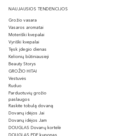
NAUJAUSIOS TENDENCIJOS
Grožio vasara
Vasaros aromatai
Moteriški kvepalai
Vyriški kvepalai
Tęsk įdegio dienas
Kelionių būtiniausieji
Beauty Storys
GROŽIO HITAI
Vestuvės
Ruduo
Parduotuvių grožio
paslaugos
Raskite tobulą dovaną
Dovanų idėjos Jai
Dovanų idėjos Jam
DOUGLAS Dovanų kortelė
DOUGLAS PDF kuponas