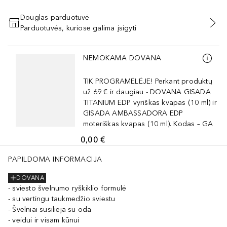
Douglas parduotuvė
Parduotuvės, kuriose galima įsigyti
PRIDĖTI Į KREPŠELĮ
Praleisti slankiklį
NEMOKAMA DOVANA
TIK PROGRAMĖLĖJE! Perkant produktų
už 69 € ir daugiau - DOVANA GISADA
TITANIUM EDP vyriškas kvapas (10 ml) ir
GISADA AMBASSADORA EDP
moteriškas kvapas (10 ml). Kodas – GA
0,00 €
PAPILDOMA INFORMACIJA
DOVANA
sviesto švelnumo ryškiklio formulė
su vertingu taukmedžio sviestu
Švelniai susilieja su oda
veidui ir visam kūnui