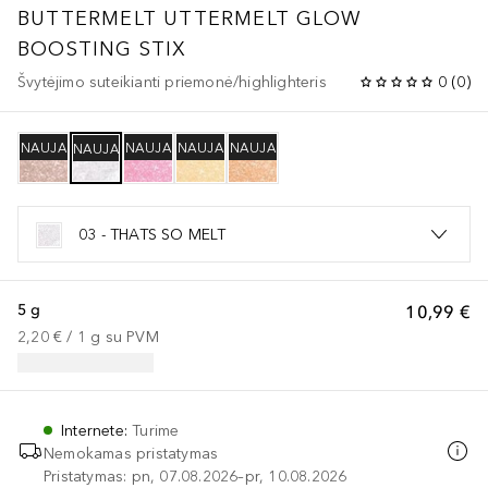
BUTTERMELT
UTTERMELT GLOW
BOOSTING STIX
Švytėjimo suteikianti priemonė/highlighteris
0
(
0
)
NAUJA
NAUJA
NAUJA
NAUJA
NAUJA
03 - THATS SO MELT
5 g
10,99 €
2,20 €
 / 
1
g
su PVM
Internete
:
Turime
Nemokamas pristatymas
Pristatymas: pn, 07.08.2026–pr, 10.08.2026