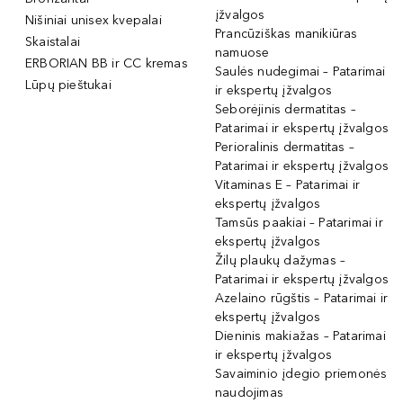
įžvalgos
Nišiniai unisex kvepalai
Prancūziškas manikiūras
Skaistalai
namuose
ERBORIAN BB ir CC kremas
Saulės nudegimai – Patarimai
Lūpų pieštukai
ir ekspertų įžvalgos
Seborėjinis dermatitas –
Patarimai ir ekspertų įžvalgos
Perioralinis dermatitas –
Patarimai ir ekspertų įžvalgos
Vitaminas E – Patarimai ir
ekspertų įžvalgos
Tamsūs paakiai – Patarimai ir
ekspertų įžvalgos
Žilų plaukų dažymas –
Patarimai ir ekspertų įžvalgos
Azelaino rūgštis – Patarimai ir
ekspertų įžvalgos
Dieninis makiažas – Patarimai
ir ekspertų įžvalgos
Savaiminio įdegio priemonės
naudojimas