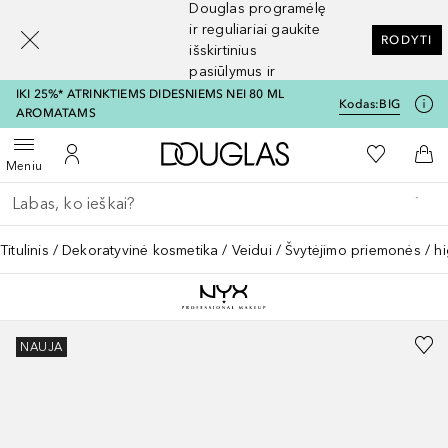
Douglas programėlę
[navigation.slideout.screenreader]
ir reguliariai gaukite
RODYTI
išskirtinius
pasiūlymus ir
nuolaidas
IKI 25%* ATRINKTIEMS DIDESNIEMS NEI 80 ML
Kodas:
BIG
AROMATAMS
Į Douglas pagrindinį pu
Į mano nor
Atidaryti meniu
Į mano paskyrą
Į kr
Meniu
Grįžk atgal
Vykdykite paiešką
Titulinis
Dekoratyvinė kosmetika
Veidui
Švytėjimo priemonės / hi
NAUJA