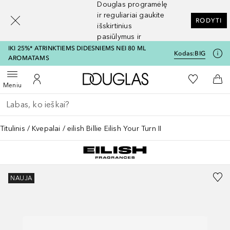
Douglas programėlę
[navigation.slideout.screenreader]
ir reguliariai gaukite
RODYTI
išskirtinius
pasiūlymus ir
nuolaidas
IKI 25%* ATRINKTIEMS DIDESNIEMS NEI 80 ML
Kodas:
BIG
AROMATAMS
Į Douglas pagrindinį pu
Į mano nor
Atidaryti meniu
Į mano paskyrą
Į kr
Meniu
Grįžk atgal
Vykdykite paiešką
Titulinis
Kvepalai
eilish Billie Eilish Your Turn II
NAUJA