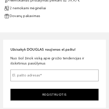
Nemokamas pristatymas perkant už 39,95 €
2 nemokami mėginėliai
Dovanų pakavimas
Užsisakyk DOUGLAS naujienas el.paštu!
Nuo šiol žinok viską apie grožio tendencijas ir
išskirtinius pasiūlymus
El. pašto adresas
*
REGISTRUOTIS