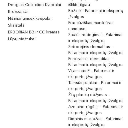
Douglas Collection Kvepalai
išliktų ilgiau
Rožinė – Patarimai ir ekspertų
Bronzantai
įžvalgos
Nišiniai unisex kvepalai
Prancūziškas manikiūras
Skaistalai
namuose
ERBORIAN BB ir CC kremas
Saulės nudegimai – Patarimai
Lūpų pieštukai
ir ekspertų įžvalgos
Seborėjinis dermatitas –
Patarimai ir ekspertų įžvalgos
Perioralinis dermatitas –
Patarimai ir ekspertų įžvalgos
Vitaminas E – Patarimai ir
ekspertų įžvalgos
Tamsūs paakiai – Patarimai ir
ekspertų įžvalgos
Žilų plaukų dažymas –
Patarimai ir ekspertų įžvalgos
Azelaino rūgštis – Patarimai ir
ekspertų įžvalgos
Dieninis makiažas – Patarimai
ir ekspertų įžvalgos