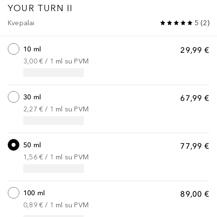
YOUR TURN
II
Kvepalai
5
(
2
)
10 ml
29,99 €
3,00 €
 / 
1
ml
su PVM
30 ml
67,99 €
2,27 €
 / 
1
ml
su PVM
50 ml
77,99 €
1,56 €
 / 
1
ml
su PVM
100 ml
89,00 €
0,89 €
 / 
1
ml
su PVM