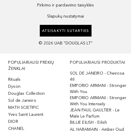
Pirkimo ir pardavimo taisyklės
Slapukų nustatymai
ATSISAKYTI SUTARTIES
©
2026
UAB "DOUGLAS LT"
POPULIARIAUSI PREKIŲ
POPULIARIAUSI PRODUKTAI
ŽENKLAI
SOL DE JANEIRO - Cheirosa
Rituals
48
EMPORIO ARMANI - Stronger
Dyson
With You
Douglas Collection
EMPORIO ARMANI - Stronger
Sol de Janeiro
With You Intensely
MATH SCIETIFIC
JEAN PAUL GAULTIER - Le
Yves Saint Laurent
Male Le Parfum
DIOR
BILLIE EILISH - Eilish
CHANEL
AL HARAMAIN - Amber Oud