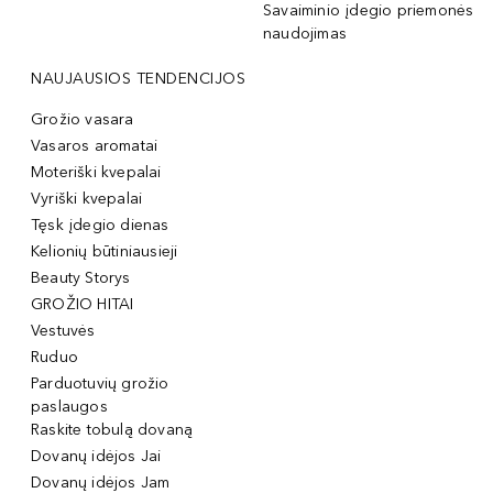
Savaiminio įdegio priemonės
naudojimas
NAUJAUSIOS TENDENCIJOS
Grožio vasara
Vasaros aromatai
Moteriški kvepalai
Vyriški kvepalai
Tęsk įdegio dienas
Kelionių būtiniausieji
Beauty Storys
GROŽIO HITAI
Vestuvės
Ruduo
Parduotuvių grožio
paslaugos
Raskite tobulą dovaną
Dovanų idėjos Jai
Dovanų idėjos Jam