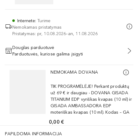
Internete
:
Turime
Nemokamas pristatymas
Pristatymas: pr, 10.08.2026–an, 11.08.2026
Douglas parduotuvė
Parduotuvės, kuriose galima įsigyti
PRIDĖTI Į KREPŠELĮ
Praleisti slankiklį
NEMOKAMA DOVANA
TIK PROGRAMĖLĖJE! Perkant produktų
už 69 € ir daugiau - DOVANA GISADA
TITANIUM EDP vyriškas kvapas (10 ml) ir
GISADA AMBASSADORA EDP
moteriškas kvapas (10 ml). Kodas – GA
0,00 €
PAPILDOMA INFORMACIJA