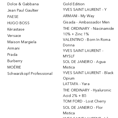
Dolce & Gabbana
Gold Edition
YVES SAINT LAURENT - Y
Jean Paul Gaultier
ARMANI - My Way
PAESE
Gisada - Ambassador Men
HUGO BOSS
THE ORDINARY - Niacinamide
Kérastase
10% + Zinc 1%
Versace
VALENTINO - Born In Roma
Maison Margiela
Donna
Armani
YVES SAINT LAURENT -
Prada
MYSLF
Burberry
SOL DE JANEIRO - Agua
MOÉRIE
Mistica
YVES SAINT LAURENT - Black
Schwarzkopf Professional
Opium
LATTAFA - Yara
THE ORDINARY - Hyaluronic
Acid 2% + B5
TOM FORD - Lost Cherry
SOL DE JANEIRO - Flor
Mistica