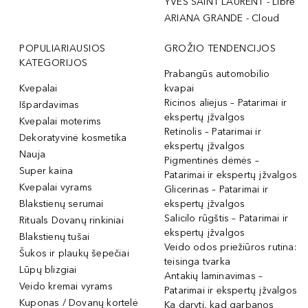
YVES SAINT LAURENT - Libre
ARIANA GRANDE - Cloud
POPULIARIAUSIOS
GROŽIO TENDENCIJOS
KATEGORIJOS
Prabangūs automobilio
Kvepalai
kvapai
Ricinos aliejus – Patarimai ir
Išpardavimas
ekspertų įžvalgos
Kvepalai moterims
Retinolis – Patarimai ir
Dekoratyvinė kosmetika
ekspertų įžvalgos
Nauja
Pigmentinės dėmės –
Super kaina
Patarimai ir ekspertų įžvalgos
Kvepalai vyrams
Glicerinas – Patarimai ir
Blakstienų serumai
ekspertų įžvalgos
Salicilo rūgštis – Patarimai ir
Rituals Dovanų rinkiniai
ekspertų įžvalgos
Blakstienų tušai
Veido odos priežiūros rutina:
Šukos ir plaukų šepečiai
teisinga tvarka
Lūpų blizgiai
Antakių laminavimas –
Veido kremai vyrams
Patarimai ir ekspertų įžvalgos
Kuponas / Dovanų kortelė
Ką daryti, kad garbanos