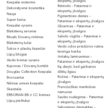
ekspertų įžvalgos
Kvepalai moterims
Retinolis – Patarimai ir
Dekoratyvinė kosmetika
ekspertų įžvalgos
Nauja
Pigmentinės dėmės –
Super kaina
Patarimai ir ekspertų įžvalgos
Kvepalai vyrams
Glicerinas – Patarimai ir
Blakstienų serumai
ekspertų įžvalgos
Salicilo rūgštis – Patarimai ir
Rituals Dovanų rinkiniai
ekspertų įžvalgos
Blakstienų tušai
Veido odos priežiūros rutina:
Šukos ir plaukų šepečiai
teisinga tvarka
Lūpų blizgiai
Antakių laminavimas –
Veido kremai vyrams
Patarimai ir ekspertų įžvalgos
Kuponas / Dovanų kortelė
Ką daryti, kad garbanos
Douglas Collection Kvepalai
išliktų ilgiau
Rožinė – Patarimai ir ekspertų
Bronzantai
įžvalgos
Nišiniai unisex kvepalai
Prancūziškas manikiūras
Skaistalai
namuose
ERBORIAN BB ir CC kremas
Saulės nudegimai – Patarimai
Lūpų pieštukai
ir ekspertų įžvalgos
Seborėjinis dermatitas –