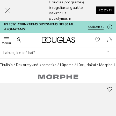
Douglas programėlę
[navigation.slideout.screenreader]
ir reguliariai gaukite
RODYTI
išskirtinius
pasiūlymus ir
nuolaidas
IKI 25%* ATRINKTIEMS DIDESNIEMS NEI 80 ML
Kodas:
BIG
AROMATAMS
Į Douglas pagrindinį pu
Į mano nor
Atidaryti meniu
Į mano paskyrą
Į kr
Meniu
Grįžk atgal
Vykdykite paiešką
Titulinis
Dekoratyvinė kosmetika
Lūpoms
Lūpų dažai
Morphe L