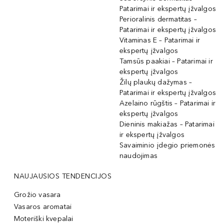
Patarimai ir ekspertų įžvalgos
Perioralinis dermatitas –
Patarimai ir ekspertų įžvalgos
Vitaminas E – Patarimai ir
ekspertų įžvalgos
Tamsūs paakiai – Patarimai ir
ekspertų įžvalgos
Žilų plaukų dažymas –
Patarimai ir ekspertų įžvalgos
Azelaino rūgštis – Patarimai ir
ekspertų įžvalgos
Dieninis makiažas – Patarimai
ir ekspertų įžvalgos
Savaiminio įdegio priemonės
naudojimas
NAUJAUSIOS TENDENCIJOS
Grožio vasara
Vasaros aromatai
Moteriški kvepalai