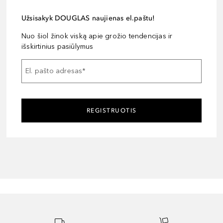
Užsisakyk DOUGLAS naujienas el.paštu!
Nuo šiol žinok viską apie grožio tendencijas ir
išskirtinius pasiūlymus
El. pašto adresas
*
REGISTRUOTIS