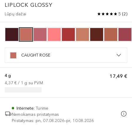
LIPLOCK GLOSSY
Lūpų dažai
5
(
2
)
CAUGHT ROSE
4 g
17,49 €
4,37 €
 / 
1
g
su PVM
Internete
:
Turime
Nemokamas pristatymas
Pristatymas: pn, 07.08.2026–pr, 10.08.2026