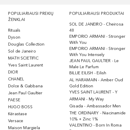
POPULIARIAUSI PREKIŲ
POPULIARIAUSI PRODUKTAI
ŽENKLAI
SOL DE JANEIRO - Cheirosa
Rituals
48
EMPORIO ARMANI - Stronger
Dyson
With You
Douglas Collection
EMPORIO ARMANI - Stronger
Sol de Janeiro
With You Intensely
MATH SCIETIFIC
JEAN PAUL GAULTIER - Le
Yves Saint Laurent
Male Le Parfum
DIOR
BILLIE EILISH - Eilish
CHANEL
AL HARAMAIN - Amber Oud
Dolce & Gabbana
Gold Edition
YVES SAINT LAURENT - Y
Jean Paul Gaultier
ARMANI - My Way
PAESE
Gisada - Ambassador Men
HUGO BOSS
THE ORDINARY - Niacinamide
Kérastase
10% + Zinc 1%
Versace
VALENTINO - Born In Roma
Maison Margiela