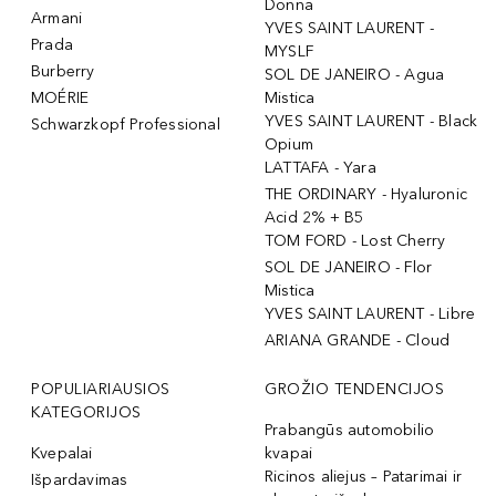
Donna
Armani
YVES SAINT LAURENT -
Prada
MYSLF
Burberry
SOL DE JANEIRO - Agua
MOÉRIE
Mistica
YVES SAINT LAURENT - Black
Schwarzkopf Professional
Opium
LATTAFA - Yara
THE ORDINARY - Hyaluronic
Acid 2% + B5
TOM FORD - Lost Cherry
SOL DE JANEIRO - Flor
Mistica
YVES SAINT LAURENT - Libre
ARIANA GRANDE - Cloud
POPULIARIAUSIOS
GROŽIO TENDENCIJOS
KATEGORIJOS
Prabangūs automobilio
Kvepalai
kvapai
Ricinos aliejus – Patarimai ir
Išpardavimas