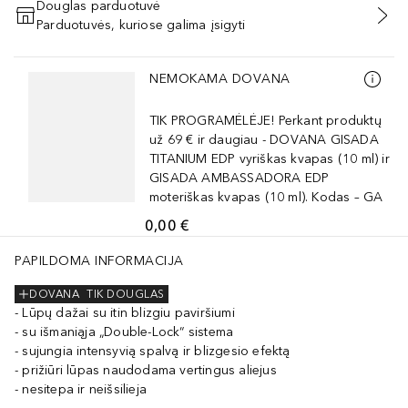
Douglas parduotuvė
Parduotuvės, kuriose galima įsigyti
PRIDĖTI Į KREPŠELĮ
Praleisti slankiklį
NEMOKAMA DOVANA
TIK PROGRAMĖLĖJE! Perkant produktų
už 69 € ir daugiau - DOVANA GISADA
TITANIUM EDP vyriškas kvapas (10 ml) ir
GISADA AMBASSADORA EDP
moteriškas kvapas (10 ml). Kodas – GA
0,00 €
PAPILDOMA INFORMACIJA
DOVANA
TIK DOUGLAS
Lūpų dažai su itin blizgiu paviršiumi
su išmaniąja „Double-Lock“ sistema
sujungia intensyvią spalvą ir blizgesio efektą
prižiūri lūpas naudodama vertingus aliejus
nesitepa ir neišsilieja