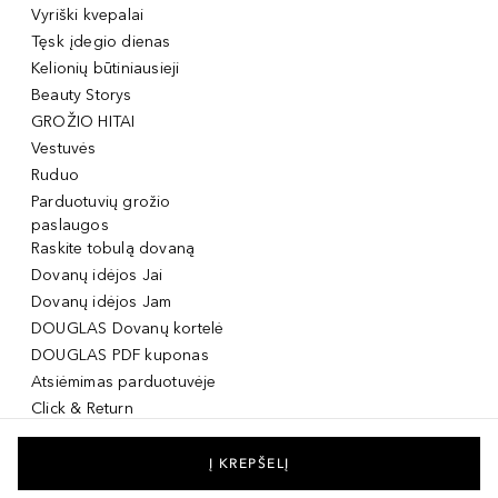
Vyriški kvepalai
Tęsk įdegio dienas
Kelionių būtiniausieji
Beauty Storys
GROŽIO HITAI
Vestuvės
Ruduo
Parduotuvių grožio
paslaugos
Raskite tobulą dovaną
Dovanų idėjos Jai
Dovanų idėjos Jam
DOUGLAS Dovanų kortelė
DOUGLAS PDF kuponas
Atsiėmimas parduotuvėje
Click & Return
DOUGLAS Grožio Kortelė
DOUGLAS Mobilioji
Į KREPŠELĮ
programėlė