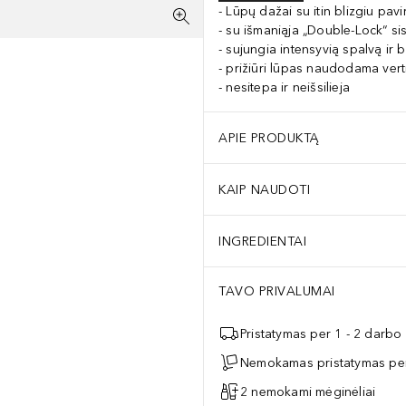
Lūpų dažai su itin blizgiu pavi
su išmaniąja „Double-Lock“ si
sujungia intensyvią spalvą ir b
prižiūri lūpas naudodama vert
nesitepa ir neišsilieja
APIE PRODUKTĄ
KAIP NAUDOTI
INGREDIENTAI
TAVO PRIVALUMAI
Pristatymas per 1 - 2 darbo
Nemokamas pristatymas per
2 nemokami mėginėliai