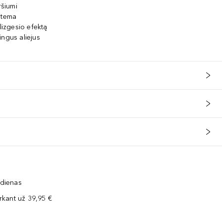
ršiumi
stema
lizgesio efektą
ingus aliejus
 dienas
kant už 39,95 €