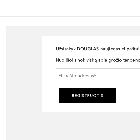
Užsisakyk DOUGLAS naujienas el.paštu!
Nuo šiol žinok viską apie grožio tendencij
El. pašto adresas
*
REGISTRUOTIS