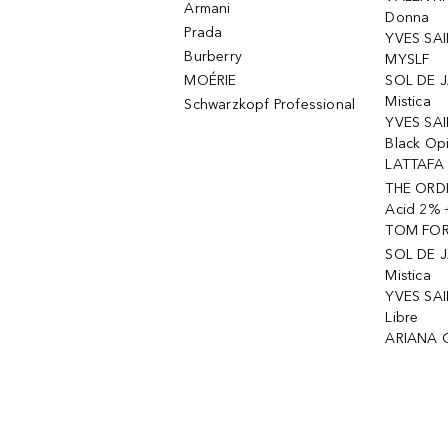
Armani
Donna
Prada
YVES SAI
Burberry
MYSLF
MOÉRIE
SOL DE J
Mistica
Schwarzkopf Professional
YVES SAI
Black Op
LATTAFA 
THE ORDI
Acid 2% 
TOM FORD
SOL DE J
Mistica
YVES SAI
Libre
ARIANA 