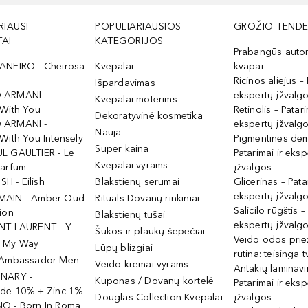
RIAUSI
POPULIARIAUSIOS
GROŽIO TENDE
AI
KATEGORIJOS
Prabangūs auto
ANEIRO - Cheirosa
Kvepalai
kvapai
Ricinos aliejus – 
Išpardavimas
 ARMANI -
ekspertų įžvalg
Kvepalai moterims
 With You
Retinolis – Patari
Dekoratyvinė kosmetika
 ARMANI -
ekspertų įžvalg
Nauja
With You Intensely
Pigmentinės dė
Super kaina
L GAULTIER - Le
Patarimai ir eksp
Kvepalai vyrams
Parfum
įžvalgos
ISH - Eilish
Blakstienų serumai
Glicerinas – Pata
ekspertų įžvalg
MAIN - Amber Oud
Rituals Dovanų rinkiniai
Salicilo rūgštis –
ion
Blakstienų tušai
ekspertų įžvalg
NT LAURENT - Y
Šukos ir plaukų šepečiai
Veido odos prie
- My Way
Lūpų blizgiai
rutina: teisinga 
 Ambassador Men
Veido kremai vyrams
Antakių laminav
INARY -
Kuponas / Dovanų kortelė
Patarimai ir eksp
ide 10% + Zinc 1%
Douglas Collection Kvepalai
įžvalgos
O - Born In Roma