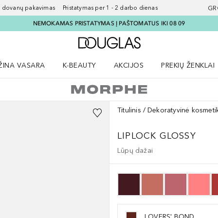
ovanų pakavimas Pristatymas per 1 - 2 darbo dienas
GR
NEMOKAMAS PRISTATYMAS Į PAŠTOMATUS IKI 08 09
Į Douglas pagrindinį pu
ŽINA VASARA
K-BEAUTY
AKCIJOS
PREKIŲ ŽENKLAI
meniu
aryti Amžina vasara meniu
Atidaryti AKCIJOS meniu
Atidaryti PREKIŲ 
Titulinis
Dekoratyvinė kosmeti
LIPLOCK GLOSSY
Lūpų dažai
LOVERS' BOND