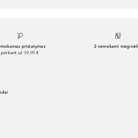
mokamas pristatymas
2 nemokami mėginėli
perkant už 39,95 €
ūdai