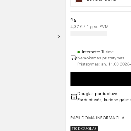
4 g
4,37 €
 / 
1
g
su PVM
Internete
:
Turime
Nemokamas pristatymas
Pristatymas: an, 11.08.2026–
Douglas parduotuvė
Parduotuvės, kuriose galima
PAPILDOMA INFORMACIJA
TIK DOUGLAS