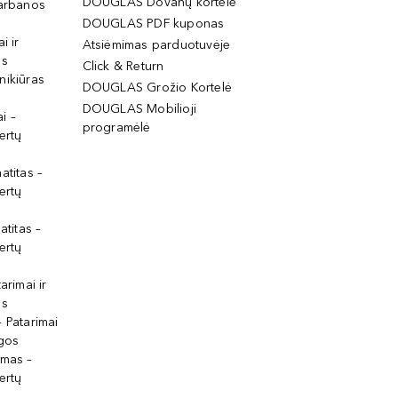
DOUGLAS Dovanų kortelė
garbanos
DOUGLAS PDF kuponas
i ir
Atsiėmimas parduotuvėje
os
Click & Return
nikiūras
DOUGLAS Grožio Kortelė
DOUGLAS Mobilioji
i –
programėlė
ertų
atitas –
ertų
atitas –
ertų
arimai ir
os
 Patarimai
lgos
ymas –
ertų