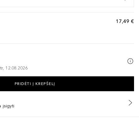
17,49 €
tr, 12.08.2026
PRIDĖTI Į KREPŠELĮ
 įsigyti