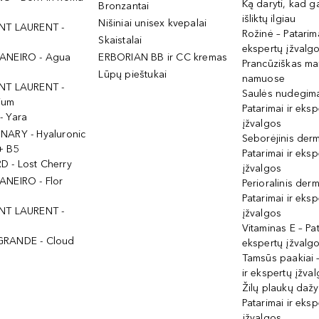
Ką daryti, kad 
Bronzantai
išliktų ilgiau
Nišiniai unisex kvepalai
NT LAURENT -
Rožinė – Patarima
Skaistalai
ekspertų įžvalg
ANEIRO - Agua
ERBORIAN BB ir CC kremas
Prancūziškas ma
Lūpų pieštukai
namuose
NT LAURENT -
Saulės nudegima
ium
Patarimai ir eksp
- Yara
įžvalgos
NARY - Hyaluronic
Seborėjinis derm
+ B5
Patarimai ir eksp
 - Lost Cherry
įžvalgos
ANEIRO - Flor
Perioralinis derm
Patarimai ir eksp
NT LAURENT -
įžvalgos
Vitaminas E – Pat
GRANDE - Cloud
ekspertų įžvalg
Tamsūs paakiai –
ir ekspertų įžva
Žilų plaukų daž
Patarimai ir eksp
įžvalgos