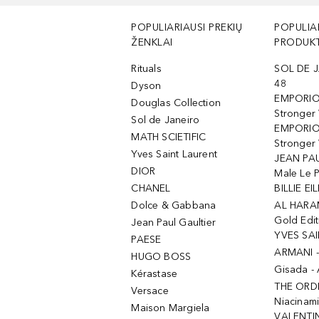
POPULIARIAUSI PREKIŲ
POPULIA
ŽENKLAI
PRODUKT
Rituals
SOL DE J
48
Dyson
EMPORIO
Douglas Collection
Stronger
Sol de Janeiro
EMPORIO
MATH SCIETIFIC
Stronger 
Yves Saint Laurent
JEAN PAU
DIOR
Male Le 
CHANEL
BILLIE EIL
Dolce & Gabbana
AL HARA
Gold Edit
Jean Paul Gaultier
YVES SAI
PAESE
ARMANI 
HUGO BOSS
Gisada -
Kérastase
THE ORD
Versace
Niacinam
Maison Margiela
VALENTIN