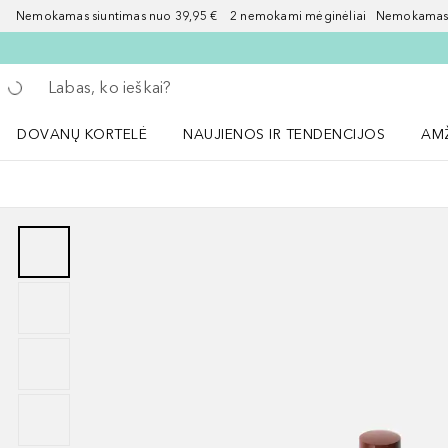
Nemokamas siuntimas nuo 39,95 € 2 nemokami mėginėliai Nemokamas d
Grįžk atgal
Vykdykite paiešką
DOVANŲ KORTELĖ
NAUJIENOS IR TENDENCIJOS
AM
Atidaryti NAUJIENOS IR TENDENCIJOS 
Atid