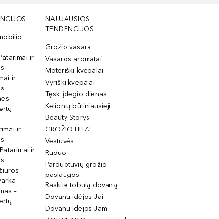
NCIJOS
NAUJAUSIOS
TENDENCIJOS
mobilio
Grožio vasara
Patarimai ir
Vasaros aromatai
os
Moteriški kvepalai
mai ir
Vyriški kvepalai
os
Tęsk įdegio dienas
mės –
Kelionių būtiniausieji
ertų
Beauty Storys
rimai ir
GROŽIO HITAI
os
Vestuvės
 Patarimai ir
Ruduo
os
Parduotuvių grožio
žiūros
paslaugos
tvarka
Raskite tobulą dovaną
imas –
Dovanų idėjos Jai
ertų
Dovanų idėjos Jam