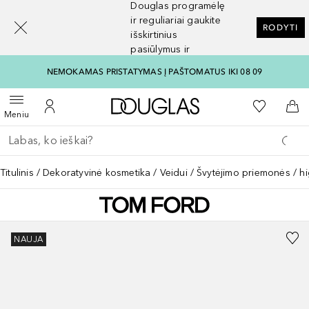
Douglas programėlę
[navigation.slideout.screenreader]
ir reguliariai gaukite
RODYTI
išskirtinius
pasiūlymus ir
nuolaidas
NEMOKAMAS PRISTATYMAS Į PAŠTOMATUS IKI 08 09
Į Douglas pagrindinį pu
Į mano nor
Atidaryti meniu
Į mano paskyrą
Į kr
Meniu
Grįžk atgal
Vykdykite paiešką
Titulinis
Dekoratyvinė kosmetika
Veidui
Švytėjimo priemonės / hi
NAUJA