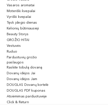
Vasaros aromatai
Moteriški kvepalai
Vyriški kvepalai
Tęsk įdegio dienas
Kelionių būtiniausieji
Beauty Storys
GROŽIO HITAI
Vestuvės
Ruduo
Parduotuvių grožio
paslaugos
Raskite tobulą dovaną
Dovanų idėjos Jai
Dovanų idėjos Jam
DOUGLAS Dovanų kortelė
DOUGLAS PDF kuponas
Atsiėmimas parduotuvėje
Click & Return
DOUGLAS Grožio Kortelė