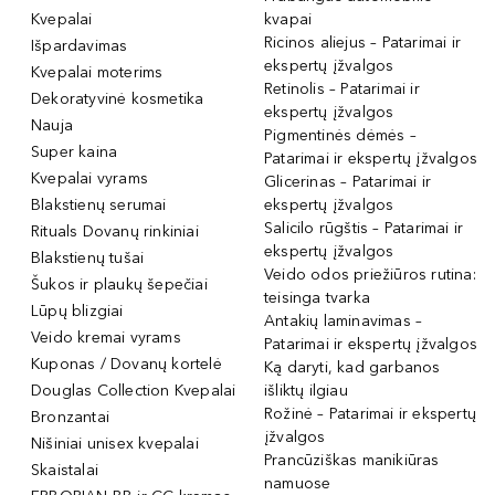
Kvepalai
kvapai
Ricinos aliejus – Patarimai ir
Išpardavimas
ekspertų įžvalgos
Kvepalai moterims
Retinolis – Patarimai ir
Dekoratyvinė kosmetika
ekspertų įžvalgos
Nauja
Pigmentinės dėmės –
Super kaina
Patarimai ir ekspertų įžvalgos
Kvepalai vyrams
Glicerinas – Patarimai ir
Blakstienų serumai
ekspertų įžvalgos
Salicilo rūgštis – Patarimai ir
Rituals Dovanų rinkiniai
ekspertų įžvalgos
Blakstienų tušai
Veido odos priežiūros rutina:
Šukos ir plaukų šepečiai
teisinga tvarka
Lūpų blizgiai
Antakių laminavimas –
Veido kremai vyrams
Patarimai ir ekspertų įžvalgos
Kuponas / Dovanų kortelė
Ką daryti, kad garbanos
Douglas Collection Kvepalai
išliktų ilgiau
Rožinė – Patarimai ir ekspertų
Bronzantai
įžvalgos
Nišiniai unisex kvepalai
Prancūziškas manikiūras
Skaistalai
namuose