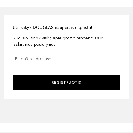
Užsisakyk DOUGLAS naujienas el.paštu!
Nuo šiol žinok viską apie grožio tendencijas ir
išskirtinius pasiūlymus
El. pašto adresas
*
REGISTRUOTIS