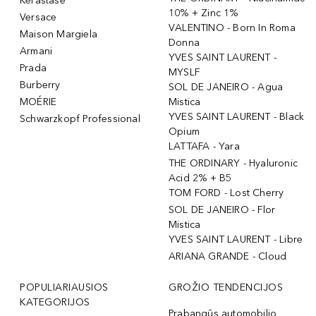
Kérastase
10% + Zinc 1%
Versace
VALENTINO - Born In Roma
Maison Margiela
Donna
Armani
YVES SAINT LAURENT -
Prada
MYSLF
Burberry
SOL DE JANEIRO - Agua
MOÉRIE
Mistica
YVES SAINT LAURENT - Black
Schwarzkopf Professional
Opium
LATTAFA - Yara
THE ORDINARY - Hyaluronic
Acid 2% + B5
TOM FORD - Lost Cherry
SOL DE JANEIRO - Flor
Mistica
YVES SAINT LAURENT - Libre
ARIANA GRANDE - Cloud
POPULIARIAUSIOS
GROŽIO TENDENCIJOS
KATEGORIJOS
Prabangūs automobilio