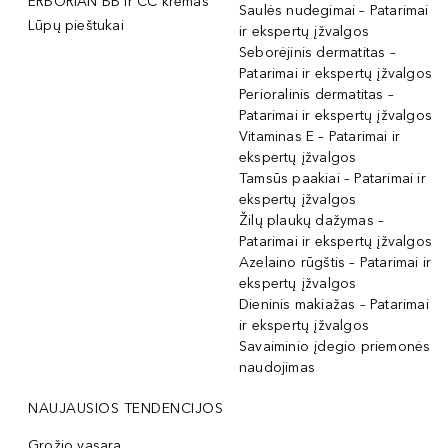
ERBORIAN BB ir CC kremas
Saulės nudegimai – Patarimai
Lūpų pieštukai
ir ekspertų įžvalgos
Seborėjinis dermatitas –
Patarimai ir ekspertų įžvalgos
Perioralinis dermatitas –
Patarimai ir ekspertų įžvalgos
Vitaminas E – Patarimai ir
ekspertų įžvalgos
Tamsūs paakiai – Patarimai ir
ekspertų įžvalgos
Žilų plaukų dažymas –
Patarimai ir ekspertų įžvalgos
Azelaino rūgštis – Patarimai ir
ekspertų įžvalgos
Dieninis makiažas – Patarimai
ir ekspertų įžvalgos
Savaiminio įdegio priemonės
naudojimas
NAUJAUSIOS TENDENCIJOS
Grožio vasara