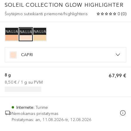
SOLEIL COLLECTION
GLOW HIGHLIGHTER
Švytėjimo suteikianti priemonė/highlighteris
0
(
0
)
NAUJA
NAUJA
NAUJA
CAPRI
8 g
67,99 €
8,50 €
 / 
1
g
su PVM
Internete
:
Turime
Nemokamas pristatymas
Pristatymas: an, 11.08.2026–tr, 12.08.2026