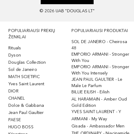
©
2026
UAB "DOUGLAS LT"
POPULIARIAUSI PREKIŲ
POPULIARIAUSI PRODUKTAI
ŽENKLAI
SOL DE JANEIRO - Cheirosa
Rituals
48
EMPORIO ARMANI - Stronger
Dyson
With You
Douglas Collection
EMPORIO ARMANI - Stronger
Sol de Janeiro
With You Intensely
MATH SCIETIFIC
JEAN PAUL GAULTIER - Le
Yves Saint Laurent
Male Le Parfum
DIOR
BILLIE EILISH - Eilish
CHANEL
AL HARAMAIN - Amber Oud
Dolce & Gabbana
Gold Edition
YVES SAINT LAURENT - Y
Jean Paul Gaultier
ARMANI - My Way
PAESE
Gisada - Ambassador Men
HUGO BOSS
THE ORDINARY - Niacinamide