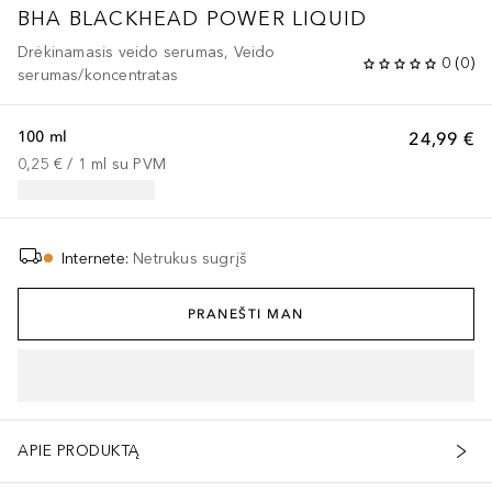
BHA BLACKHEAD POWER LIQUID
Drėkinamasis veido serumas, Veido
0
(
0
)
serumas/koncentratas
100 ml
24,99 €
0,25 €
 / 
1
ml
su PVM
Internete
:
Netrukus sugrįš
PRANEŠTI MAN
APIE PRODUKTĄ