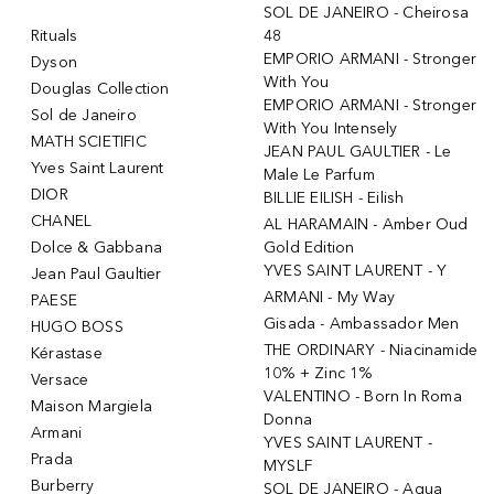
SOL DE JANEIRO - Cheirosa
Rituals
48
EMPORIO ARMANI - Stronger
Dyson
With You
Douglas Collection
EMPORIO ARMANI - Stronger
Sol de Janeiro
With You Intensely
MATH SCIETIFIC
JEAN PAUL GAULTIER - Le
Yves Saint Laurent
Male Le Parfum
DIOR
BILLIE EILISH - Eilish
CHANEL
AL HARAMAIN - Amber Oud
Dolce & Gabbana
Gold Edition
YVES SAINT LAURENT - Y
Jean Paul Gaultier
ARMANI - My Way
PAESE
Gisada - Ambassador Men
HUGO BOSS
THE ORDINARY - Niacinamide
Kérastase
10% + Zinc 1%
Versace
VALENTINO - Born In Roma
Maison Margiela
Donna
Armani
YVES SAINT LAURENT -
Prada
MYSLF
Burberry
SOL DE JANEIRO - Agua