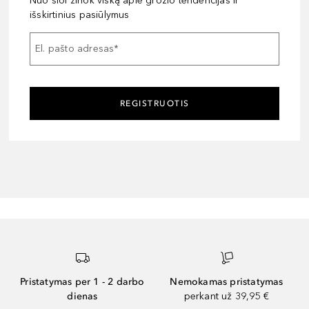
Nuo šiol žinok viską apie grožio tendencijas ir
išskirtinius pasiūlymus
El. pašto adresas
*
REGISTRUOTIS
Pristatymas per 1 - 2 darbo
Nemokamas pristatymas
dienas
perkant už 39,95 €