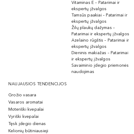
Vitaminas E – Patarimai ir
ekspertų įžvalgos
Tamsūs paakiai – Patarimai ir
ekspertų įžvalgos
Žilų plaukų dažymas –
Patarimai ir ekspertų įžvalgos
Azelaino rūgštis – Patarimai ir
ekspertų įžvalgos
Dieninis makiažas – Patarimai
ir ekspertų įžvalgos
Savaiminio įdegio priemonės
naudojimas
NAUJAUSIOS TENDENCIJOS
Grožio vasara
Vasaros aromatai
Moteriški kvepalai
Vyriški kvepalai
Tęsk įdegio dienas
Kelionių būtiniausieji