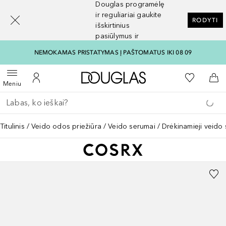
Douglas programėlę
[navigation.slideout.screenreader]
ir reguliariai gaukite
RODYTI
išskirtinius
pasiūlymus ir
nuolaidas
NEMOKAMAS PRISTATYMAS Į PAŠTOMATUS IKI 08 09
Į Douglas pagrindinį pu
Į mano nor
Atidaryti meniu
Į mano paskyrą
Į kr
Meniu
Grįžk atgal
Vykdykite paiešką
Titulinis
Veido odos priežiūra
Veido serumai
Drėkinamieji veido