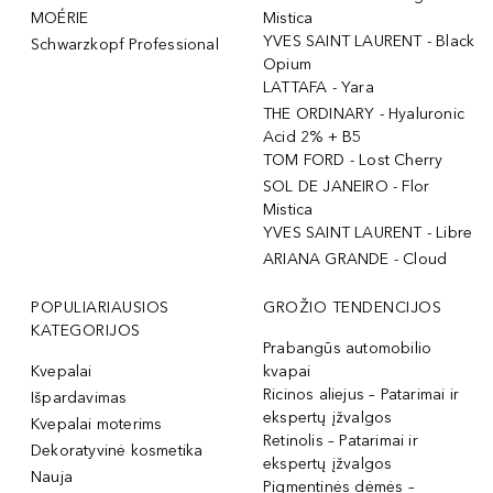
MOÉRIE
Mistica
YVES SAINT LAURENT - Black
Schwarzkopf Professional
Opium
LATTAFA - Yara
THE ORDINARY - Hyaluronic
Acid 2% + B5
TOM FORD - Lost Cherry
SOL DE JANEIRO - Flor
Mistica
YVES SAINT LAURENT - Libre
ARIANA GRANDE - Cloud
POPULIARIAUSIOS
GROŽIO TENDENCIJOS
KATEGORIJOS
Prabangūs automobilio
Kvepalai
kvapai
Ricinos aliejus – Patarimai ir
Išpardavimas
ekspertų įžvalgos
Kvepalai moterims
Retinolis – Patarimai ir
Dekoratyvinė kosmetika
ekspertų įžvalgos
Nauja
Pigmentinės dėmės –