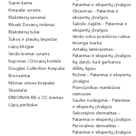
Super kaina
Patarimai ir ekspertų įžvalgos
Kvepalai vyrams
Glicerinas – Patarimai ir
Blakstienų serumai
ekspertų įžvalgos
Salicilo rūgštis – Patarimai ir
Rituals Dovanų rinkiniai
ekspertų įžvalgos
Blakstienų tušai
Veido odos priežiūros rutina:
Šukos ir plaukų šepečiai
teisinga tvarka
Lūpų blizgiai
Antakių laminavimas –
Veido kremai vyrams
Patarimai ir ekspertų įžvalgos
Kuponas / Dovanų kortelė
Ką daryti, kad garbanos
Douglas Collection Kvepalai
išliktų ilgiau
Rožinė – Patarimai ir ekspertų
Bronzantai
įžvalgos
Nišiniai unisex kvepalai
Prancūziškas manikiūras
Skaistalai
namuose
ERBORIAN BB ir CC kremas
Saulės nudegimai – Patarimai
Lūpų pieštukai
ir ekspertų įžvalgos
Seborėjinis dermatitas –
Patarimai ir ekspertų įžvalgos
Perioralinis dermatitas –
Patarimai ir ekspertų įžvalgos