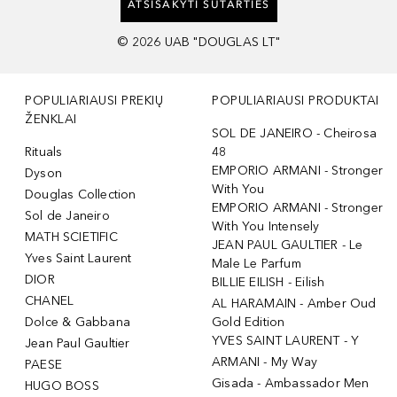
ATSISAKYTI SUTARTIES
©
2026
UAB "DOUGLAS LT"
POPULIARIAUSI PREKIŲ
POPULIARIAUSI PRODUKTAI
ŽENKLAI
SOL DE JANEIRO - Cheirosa
Rituals
48
EMPORIO ARMANI - Stronger
Dyson
With You
Douglas Collection
EMPORIO ARMANI - Stronger
Sol de Janeiro
With You Intensely
MATH SCIETIFIC
JEAN PAUL GAULTIER - Le
Yves Saint Laurent
Male Le Parfum
DIOR
BILLIE EILISH - Eilish
CHANEL
AL HARAMAIN - Amber Oud
Dolce & Gabbana
Gold Edition
YVES SAINT LAURENT - Y
Jean Paul Gaultier
ARMANI - My Way
PAESE
Gisada - Ambassador Men
HUGO BOSS