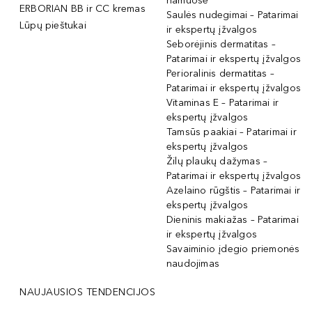
namuose
ERBORIAN BB ir CC kremas
Saulės nudegimai – Patarimai
Lūpų pieštukai
ir ekspertų įžvalgos
Seborėjinis dermatitas –
Patarimai ir ekspertų įžvalgos
Perioralinis dermatitas –
Patarimai ir ekspertų įžvalgos
Vitaminas E – Patarimai ir
ekspertų įžvalgos
Tamsūs paakiai – Patarimai ir
ekspertų įžvalgos
Žilų plaukų dažymas –
Patarimai ir ekspertų įžvalgos
Azelaino rūgštis – Patarimai ir
ekspertų įžvalgos
Dieninis makiažas – Patarimai
ir ekspertų įžvalgos
Savaiminio įdegio priemonės
naudojimas
NAUJAUSIOS TENDENCIJOS