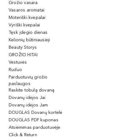
Grožio vasara
Vasaros aromatai
Moteriški kvepalai
Vyriški kvepalai
Tęsk įdegio dienas
Kelionių būtiniausieji
Beauty Storys
GROŽIO HITAI
Vestuvės
Ruduo
Parduotuvių grožio
paslaugos
Raskite tobulą dovaną
Dovanų idėjos Jai
Dovanų idėjos Jam
DOUGLAS Dovanų kortelė
DOUGLAS PDF kuponas
Atsiėmimas parduotuvėje
Click & Return