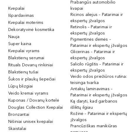
Prabangūs automobilio
Kvepalai
kvapai
Ricinos aliejus – Patarimai ir
Išpardavimas
ekspertų įžvalgos
Kvepalai moterims
Retinolis – Patarimai ir
Dekoratyvinė kosmetika
ekspertų įžvalgos
Nauja
Pigmentinės dėmės –
Super kaina
Patarimai ir ekspertų įžvalgos
Kvepalai vyrams
Glicerinas – Patarimai ir
Blakstienų serumai
ekspertų įžvalgos
Salicilo rūgštis – Patarimai ir
Rituals Dovanų rinkiniai
ekspertų įžvalgos
Blakstienų tušai
Veido odos priežiūros rutina:
Šukos ir plaukų šepečiai
teisinga tvarka
Lūpų blizgiai
Antakių laminavimas –
Veido kremai vyrams
Patarimai ir ekspertų įžvalgos
Kuponas / Dovanų kortelė
Ką daryti, kad garbanos
Douglas Collection Kvepalai
išliktų ilgiau
Rožinė – Patarimai ir ekspertų
Bronzantai
įžvalgos
Nišiniai unisex kvepalai
Prancūziškas manikiūras
Skaistalai