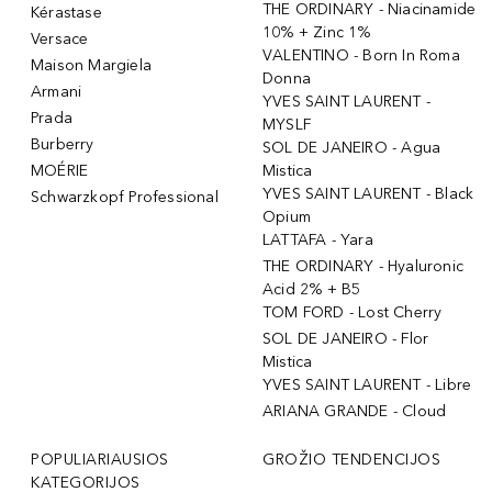
THE ORDINARY - Niacinamide
Kérastase
10% + Zinc 1%
Versace
VALENTINO - Born In Roma
Maison Margiela
Donna
Armani
YVES SAINT LAURENT -
Prada
MYSLF
Burberry
SOL DE JANEIRO - Agua
MOÉRIE
Mistica
YVES SAINT LAURENT - Black
Schwarzkopf Professional
Opium
LATTAFA - Yara
THE ORDINARY - Hyaluronic
Acid 2% + B5
TOM FORD - Lost Cherry
SOL DE JANEIRO - Flor
Mistica
YVES SAINT LAURENT - Libre
ARIANA GRANDE - Cloud
POPULIARIAUSIOS
GROŽIO TENDENCIJOS
KATEGORIJOS