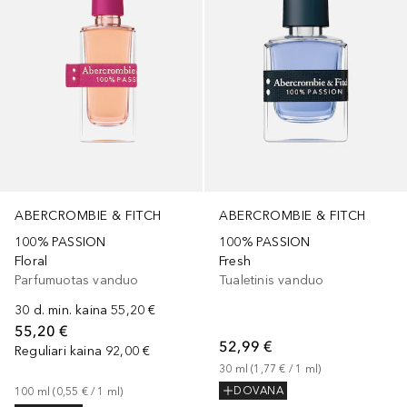
ABERCROMBIE & FITCH
ABERCROMBIE & FITCH
100% PASSION
100% PASSION
Floral
Fresh
Parfumuotas vanduo
Tualetinis vanduo
30 d. min. kaina
55,20 €
55,20 €
52,99 €
Reguliari kaina
92,00 €
30
ml
 (
1,77 €
 / 
1
ml
)
DOVANA
100
ml
 (
0,55 €
 / 
1
ml
)