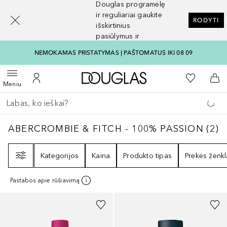
Douglas programėlę
[navigation.slideout.screenreader]
ir reguliariai gaukite
RODYTI
išskirtinius
pasiūlymus ir
nuolaidas
NEMOKAMAS PRISTATYMAS Į PAŠTOMATUS IKI 08 09
Į Douglas pagrindinį pu
Į mano nor
Atidaryti meniu
Į mano paskyrą
Į kr
Meniu
Grįžk atgal
Vykdykite paiešką
ABERCROMBIE & FITCH - 100% PASSION
2
R
ABERCROMBIE & FITCH - 100% PASSION
(
2
)
Filtras
Kategorijos
Kaina
Produkto tipas
Prekės ženkl
Pastabos apie rūšiavimą