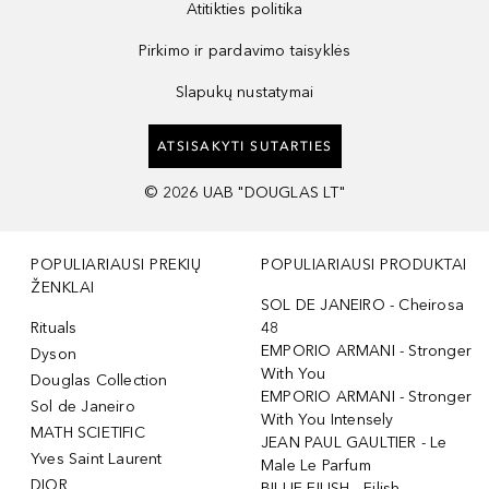
Atitikties politika
Pirkimo ir pardavimo taisyklės
Slapukų nustatymai
ATSISAKYTI SUTARTIES
©
2026
UAB "DOUGLAS LT"
POPULIARIAUSI PREKIŲ
POPULIARIAUSI PRODUKTAI
ŽENKLAI
SOL DE JANEIRO - Cheirosa
Rituals
48
EMPORIO ARMANI - Stronger
Dyson
With You
Douglas Collection
EMPORIO ARMANI - Stronger
Sol de Janeiro
With You Intensely
MATH SCIETIFIC
JEAN PAUL GAULTIER - Le
Yves Saint Laurent
Male Le Parfum
DIOR
BILLIE EILISH - Eilish