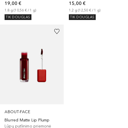
19,00 €
15,00 €
1.8
g
 (
10,56 €
 / 
1
g
)
1.2
g
 (
12,50 €
 / 
1
g
)
TIK DOUGLAS
TIK DOUGLAS
+
3
ABOUT-FACE
Blurred Matte Lip Plump
Lūpų putlinimo priemonė