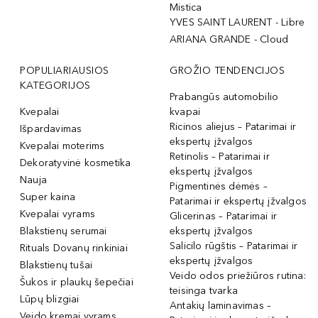
Mistica
YVES SAINT LAURENT - Libre
ARIANA GRANDE - Cloud
POPULIARIAUSIOS
GROŽIO TENDENCIJOS
KATEGORIJOS
Prabangūs automobilio
Kvepalai
kvapai
Ricinos aliejus – Patarimai ir
Išpardavimas
ekspertų įžvalgos
Kvepalai moterims
Retinolis – Patarimai ir
Dekoratyvinė kosmetika
ekspertų įžvalgos
Nauja
Pigmentinės dėmės –
Super kaina
Patarimai ir ekspertų įžvalgos
Kvepalai vyrams
Glicerinas – Patarimai ir
Blakstienų serumai
ekspertų įžvalgos
Salicilo rūgštis – Patarimai ir
Rituals Dovanų rinkiniai
ekspertų įžvalgos
Blakstienų tušai
Veido odos priežiūros rutina:
Šukos ir plaukų šepečiai
teisinga tvarka
Lūpų blizgiai
Antakių laminavimas –
Veido kremai vyrams