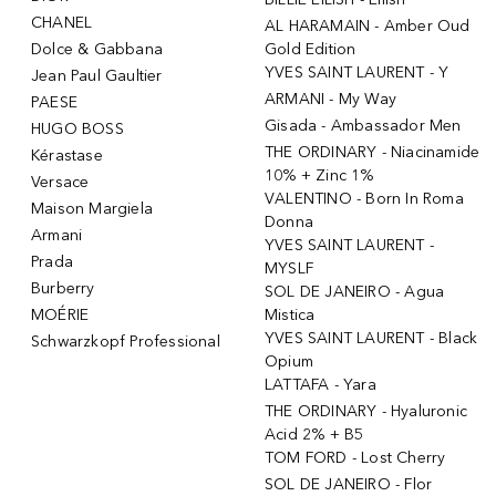
CHANEL
AL HARAMAIN - Amber Oud
Dolce & Gabbana
Gold Edition
YVES SAINT LAURENT - Y
Jean Paul Gaultier
ARMANI - My Way
PAESE
Gisada - Ambassador Men
HUGO BOSS
THE ORDINARY - Niacinamide
Kérastase
10% + Zinc 1%
Versace
VALENTINO - Born In Roma
Maison Margiela
Donna
Armani
YVES SAINT LAURENT -
Prada
MYSLF
Burberry
SOL DE JANEIRO - Agua
MOÉRIE
Mistica
YVES SAINT LAURENT - Black
Schwarzkopf Professional
Opium
LATTAFA - Yara
THE ORDINARY - Hyaluronic
Acid 2% + B5
TOM FORD - Lost Cherry
SOL DE JANEIRO - Flor