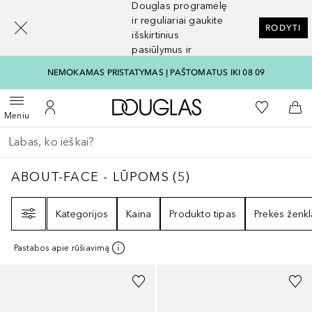
Douglas programėlę
[navigation.slideout.screenreader]
ir reguliariai gaukite
RODYTI
išskirtinius
pasiūlymus ir
nuolaidas
NEMOKAMAS PRISTATYMAS Į PAŠTOMATUS IKI 08 09
Į Douglas pagrindinį pu
Į mano nor
Atidaryti meniu
Į mano paskyrą
Į kr
Meniu
Grįžk atgal
Vykdykite paiešką
ABOUT-FACE - LŪPOMS
5
REZULTATAI
ABOUT-FACE - LŪPOMS
(
5
)
Filtras
Kategorijos
Kaina
Produkto tipas
Prekės ženkl
Pastabos apie rūšiavimą
+
2