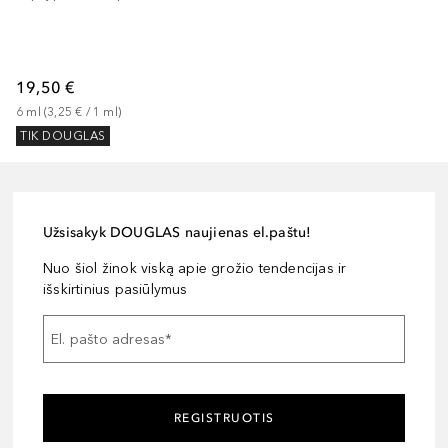
19,50 €
6
ml
 (
3,25 €
 / 
1
ml
)
TIK DOUGLAS
Užsisakyk DOUGLAS naujienas el.paštu!
Nuo šiol žinok viską apie grožio tendencijas ir
išskirtinius pasiūlymus
El. pašto adresas
*
REGISTRUOTIS