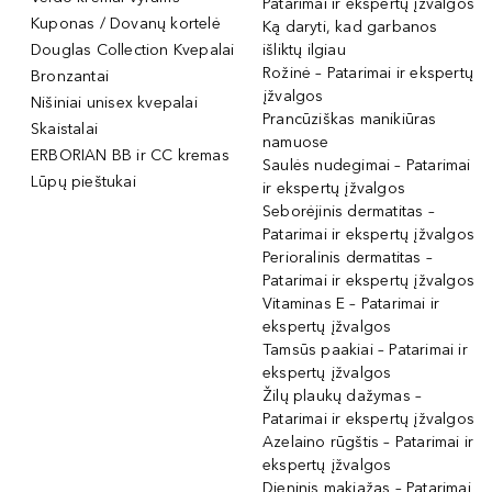
Patarimai ir ekspertų įžvalgos
Kuponas / Dovanų kortelė
Ką daryti, kad garbanos
Douglas Collection Kvepalai
išliktų ilgiau
Rožinė – Patarimai ir ekspertų
Bronzantai
įžvalgos
Nišiniai unisex kvepalai
Prancūziškas manikiūras
Skaistalai
namuose
ERBORIAN BB ir CC kremas
Saulės nudegimai – Patarimai
Lūpų pieštukai
ir ekspertų įžvalgos
Seborėjinis dermatitas –
Patarimai ir ekspertų įžvalgos
Perioralinis dermatitas –
Patarimai ir ekspertų įžvalgos
Vitaminas E – Patarimai ir
ekspertų įžvalgos
Tamsūs paakiai – Patarimai ir
ekspertų įžvalgos
Žilų plaukų dažymas –
Patarimai ir ekspertų įžvalgos
Azelaino rūgštis – Patarimai ir
ekspertų įžvalgos
Dieninis makiažas – Patarimai