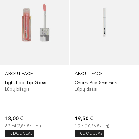
ABOUT-FACE
ABOUT-FACE
Light Lock Lip Gloss
Cherry Pick Shimmers
Lūpų blizgis
Lūpų dažai
18,00 €
19,50 €
6.3
ml
 (
2,86 €
 / 
1
ml
)
1.9
g
 (
10,26 €
 / 
1
g
)
TIK DOUGLAS
TIK DOUGLAS
+
3
+
3