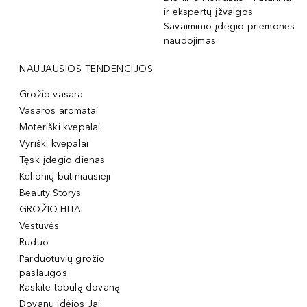
ir ekspertų įžvalgos
Savaiminio įdegio priemonės
naudojimas
NAUJAUSIOS TENDENCIJOS
Grožio vasara
Vasaros aromatai
Moteriški kvepalai
Vyriški kvepalai
Tęsk įdegio dienas
Kelionių būtiniausieji
Beauty Storys
GROŽIO HITAI
Vestuvės
Ruduo
Parduotuvių grožio
paslaugos
Raskite tobulą dovaną
Dovanų idėjos Jai